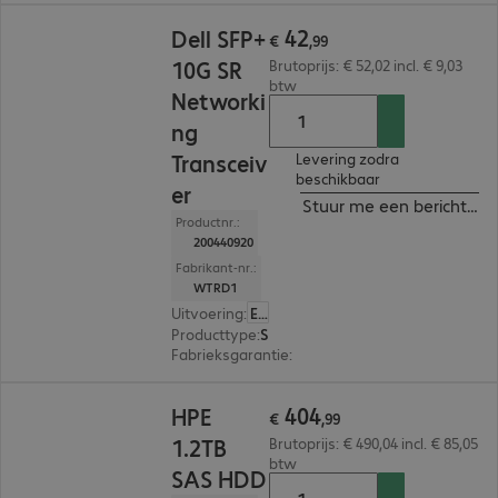
€ 42,99
42
Dell SFP+
€
,
99
10G SR
Brutoprijs: € 52,02 incl. € 9,03
btw
Networki
ng
Transceiv
Levering zodra
beschikbaar
er
Stuur me een bericht ind
Productnr.:
200440920
Fabrikant-nr.:
WTRD1
Uitvoering
:
Europa
Producttype
:
SFP module
Fabrieksgarantie
:
3 maanden Carry-In (Details: 
€ 404,99
404
HPE
€
,
99
1.2TB
Brutoprijs: € 490,04 incl. € 85,05
btw
SAS HDD