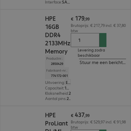
Interface
:
SAS (12 Gbit/s) 6,4 cm (2,5")
€ 179,99
179
HPE
€
,
99
16GB
Brutoprijs: € 217,79 incl. € 37,80
btw
DDR4
2133MHz
Memory
Levering zodra
beschikbaar
Productnr.:
Stuur me een bericht ind
2850429
Fabrikant-nr.:
774172-001
Uitvoering
:
Europa
Capaciteit
:
16 GB
Kloksnelheid
:
2.133 MHz
Aantal pins
:
288
€ 437,99
437
HPE
€
,
99
ProLiant
Brutoprijs: € 529,97 incl. € 91,98
btw