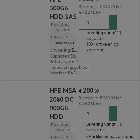
300GB
Brutoprijs: € 243,20 incl.
€ 42,21 btw
HDD SAS
Productnr.:
2712162
Levering vanaf 11.
Fabrikant-nr.:
augustus
653955-001
100+ artikelen op
voorraad.
Uitvoering
:
Europa
Capaciteit
:
300 GB
Rotaties/min.
:
10.000 rpm
Toepassingsgebied
:
Server
Interface
:
SAS (6 Gbit/s) 6,4 cm (2,5")
€ 280,99
280
HPE MSA
€
,
99
2040 DC
Brutoprijs: € 340,00 incl.
€ 59,01 btw
900GB
HDD
Levering vanaf 11.
Productnr.:
augustus
2859057
69 artikelen op voorraad.
Fabrikant-nr.: