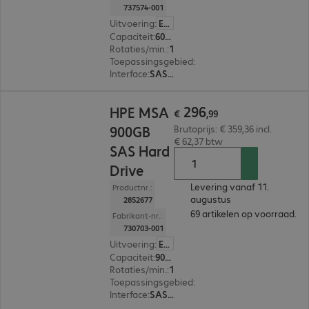
737574-001
Uitvoering
:
Europa
Capaciteit
:
600 GB
Rotaties/min.
:
15.000 rpm
Toepassingsgebied
:
Server
Interface
:
SAS (12 Gbit/s) 8,9 cm (3,5")
€ 296,99
296
HPE MSA
€
,
99
900GB
Brutoprijs: € 359,36 incl.
€ 62,37 btw
SAS Hard
Drive
Levering vanaf 11.
Productnr.:
augustus
2852677
69 artikelen op voorraad.
Fabrikant-nr.:
730703-001
Uitvoering
:
Europa
Capaciteit
:
900 GB
Rotaties/min.
:
10.000 rpm
Toepassingsgebied
:
Storage
Interface
:
SAS (6 Gbit/s) 6,4 cm (2,5")