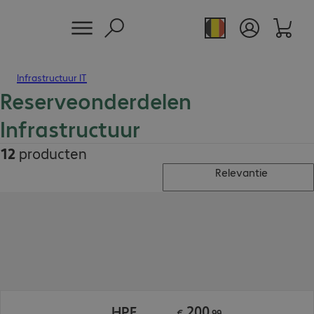
Infrastructuur IT
Reserveonderdelen
Infrastructuur
12
producten
Relevantie
€ 200,99
200
HPE
€
,
99