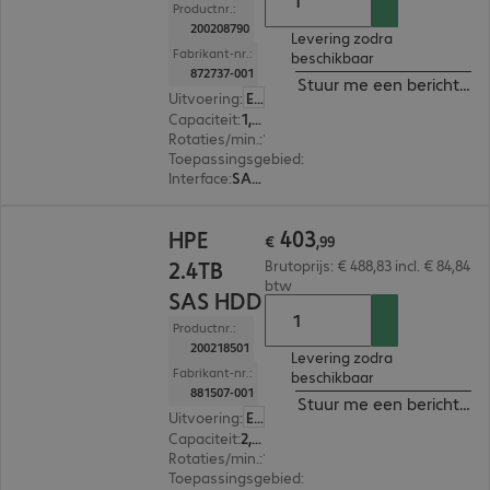
Productnr.:
200208790
Levering zodra
Fabrikant-nr.:
beschikbaar
872737-001
Stuur me een bericht ind
Uitvoering
:
Europa
Capaciteit
:
1,2 TB
Rotaties/min.
:
10.000 rpm
Toepassingsgebied
:
Server
Interface
:
SAS (12 Gbit/s) 6,4 cm (2,5")
€ 403,99
403
HPE
€
,
99
2.4TB
Brutoprijs: € 488,83 incl. € 84,84
btw
SAS HDD
Productnr.:
200218501
Levering zodra
Fabrikant-nr.:
beschikbaar
881507-001
Stuur me een bericht ind
Uitvoering
:
Europa
Capaciteit
:
2,4 TB
Rotaties/min.
:
10.000 rpm
Toepassingsgebied
:
Server