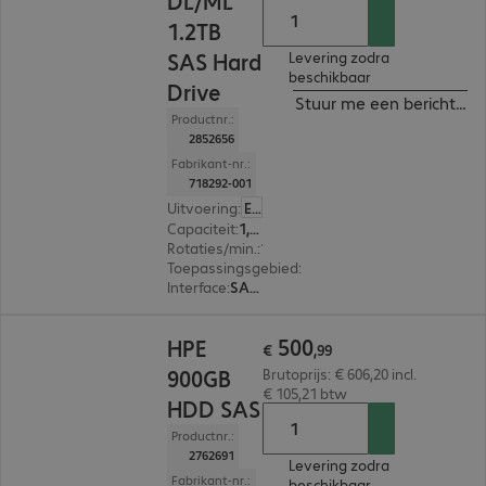
DL/ML
1.2TB
SAS Hard
Levering zodra
beschikbaar
Drive
Stuur me een bericht ind
Productnr.:
2852656
Fabrikant-nr.:
718292-001
Uitvoering
:
Europa
Capaciteit
:
1,2 TB
Rotaties/min.
:
10.000 rpm
Toepassingsgebied
:
Enterprise
Interface
:
SAS (6 Gbit/s) 6,4 cm (2,5")
€ 500,99
500
HPE
€
,
99
900GB
Brutoprijs: € 606,20 incl.
€ 105,21 btw
HDD SAS
Productnr.:
2762691
Levering zodra
Fabrikant-nr.:
beschikbaar