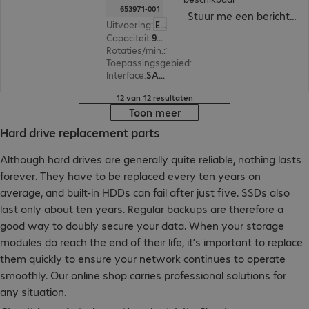
653971-001
Stuur me een bericht ind
Uitvoering
:
Europa
Capaciteit
:
900 GB
Rotaties/min.
:
10.000 rpm
Toepassingsgebied
:
Server
Interface
:
SAS (6 Gbit/s) 6,4 cm (2,5")
12 van 12 resultaten
Toon meer
Hard drive replacement parts
Although hard drives are generally quite reliable, nothing lasts
forever. They have to be replaced every ten years on
average, and built-in HDDs can fail after just five. SSDs also
last only about ten years. Regular backups are therefore a
good way to doubly secure your data. When your storage
modules do reach the end of their life, it’s important to replace
them quickly to ensure your network continues to operate
smoothly. Our online shop carries professional solutions for
any situation.