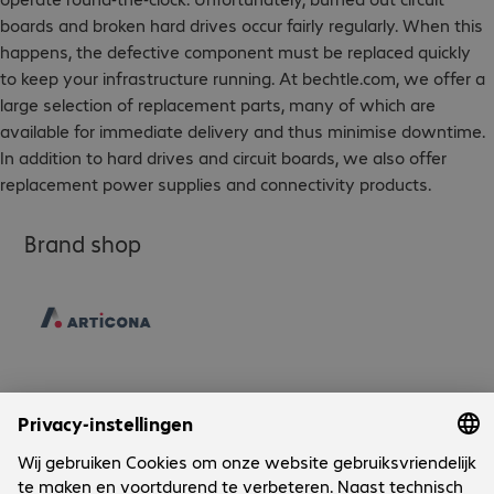
boards and broken hard drives occur fairly regularly. When this
happens, the defective component must be replaced quickly
to keep your infrastructure running. At bechtle.com, we offer a
large selection of replacement parts, many of which are
available for immediate delivery and thus minimise downtime.
In addition to hard drives and circuit boards, we also offer
replacement power supplies and connectivity products.
Brand shop
Onderneming