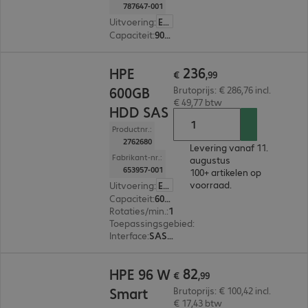
787647-001
Uitvoering
:
Europa
Capaciteit
:
900 GB
€ 236,99
236
HPE
€
,
99
600GB
Brutoprijs: € 286,76 incl.
€ 49,77 btw
HDD SAS
Productnr.:
2762680
Levering vanaf 11.
Fabrikant-nr.:
augustus
653957-001
100+ artikelen op
voorraad.
Uitvoering
:
Europa
Capaciteit
:
600 GB
Rotaties/min.
:
10.000 rpm
Toepassingsgebied
:
Server
Interface
:
SAS (6 Gbit/s) 6,4 cm (2,5")
€ 82,99
82
HPE 96 W
€
,
99
Smart
Brutoprijs: € 100,42 incl.
€ 17,43 btw