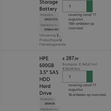
Storage
Battery
Levering vanaf 11.
Productnr.:
augustus
200221272
100+ artikelen op
Fabrikant-nr.:
voorraad.
878643-001
Uitvoering
:
Europa
Producttype
:
Uitbreiding
Fabrieksgarantie
:
3 maanden Carry-In (Details:
€ 287,99
287
HPE
€
,
99
600GB
Brutoprijs: € 348,47 incl.
€ 60,48 btw
3.5" SAS
HDD
Hard
Levering vanaf 11.
augustus
Drive
36 artikelen op voorraad.
Productnr.:
2859435
Fabrikant-nr.: