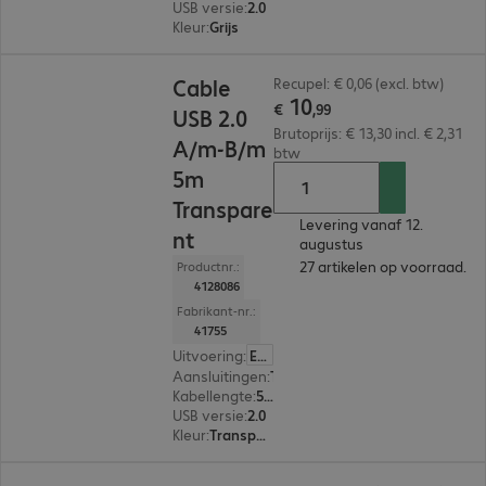
USB versie
:
2.0
Kleur
:
Grijs
€ 10,99
Cable
Recupel: € 0,06 (excl. btw)
10
€
,
99
USB 2.0
Brutoprijs: € 13,30 incl. € 2,31
A/m-B/m
btw
5m
Transpare
Levering vanaf 12.
nt
augustus
27 artikelen op voorraad.
Productnr.:
4128086
Fabrikant-nr.:
41755
Uitvoering
:
Europa
Aansluitingen
:
Type-A | Type-B
Kabellengte
:
5 m
USB versie
:
2.0
Kleur
:
Transparant
€ 50,99