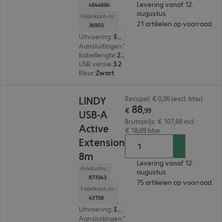
Levering vanaf 12.
4844694
augustus
Fabrikant-nr.:
21 artikelen op voorraad.
36903
Uitvoering
:
Europa
Aansluitingen
:
Type-C | Type-C
Kabellengte
:
2 m
USB versie
:
3.2
Kleur
:
Zwart
€ 88,99
LINDY
Recupel: € 0,06 (excl. btw)
88
€
,
99
USB-A
Brutoprijs: € 107,68 incl.
Active
€ 18,69 btw
Extension
8m
Levering vanaf 12.
Productnr.:
augustus
873343
75 artikelen op voorraad.
Fabrikant-nr.:
43158
Uitvoering
:
Europa
Aansluitingen
:
Type-A male | Type-A female