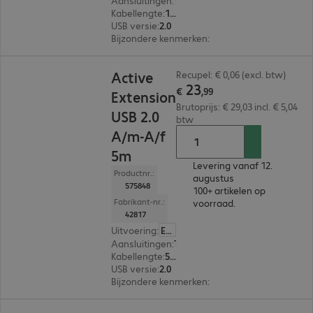
Aansluitingen
:
Type-A | Type-B
Kabellengte
:
10 m
USB versie
:
2.0
Bijzondere kenmerken
:
Active cable
€ 23,99
Active
Recupel: € 0,06 (excl. btw)
23
€
,
99
Extension
Brutoprijs: € 29,03 incl. € 5,04
USB 2.0
btw
A/m-A/f
5m
Levering vanaf 12.
Productnr.:
augustus
575848
100+ artikelen op
Fabrikant-nr.:
voorraad.
42817
Uitvoering
:
Europa
Aansluitingen
:
Type-A male | Type-A female
Kabellengte
:
5 m
USB versie
:
2.0
Bijzondere kenmerken
:
Active cable
€ 9,99