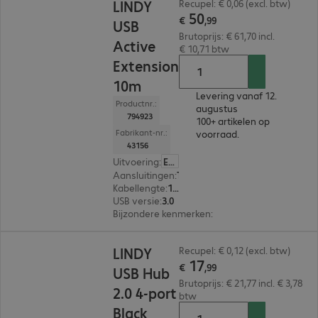
LINDY
Recupel: € 0,06 (excl. btw)
50
€
,
99
USB
Brutoprijs: € 61,70 incl.
Active
€ 10,71 btw
Extension
10m
Levering vanaf 12.
Productnr.:
augustus
794923
100+ artikelen op
Fabrikant-nr.:
voorraad.
43156
Uitvoering
:
Europa
Aansluitingen
:
Type-A male | Type-A female
Kabellengte
:
10 m
USB versie
:
3.0
Bijzondere kenmerken
:
Active cable
€ 17,99
LINDY
Recupel: € 0,12 (excl. btw)
17
€
,
99
USB Hub
Brutoprijs: € 21,77 incl. € 3,78
2.0 4-port
btw
Black