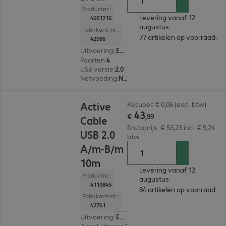
Productnr.:
Levering vanaf 12.
4601216
augustus
Fabrikant-nr.:
77 artikelen op voorraad.
42986
Uitvoering
:
Europa
Poorten
:
4
USB versie
:
2.0
Netvoeding
:
Nee
€ 43,99
Active
Recupel: € 0,06 (excl. btw)
43
€
,
99
Cable
Brutoprijs: € 53,23 incl. € 9,24
USB 2.0
btw
A/m-B/m
10m
Levering vanaf 12.
Productnr.:
augustus
4110845
84 artikelen op voorraad.
Fabrikant-nr.:
42761
Uitvoering
:
Europa