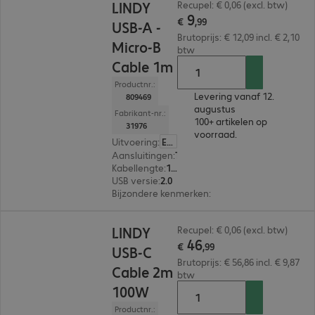
LINDY
Recupel: € 0,06 (excl. btw)
9
€
,
99
USB-A -
Brutoprijs: € 12,09 incl. € 2,10
Micro-B
btw
Cable 1m
Productnr.:
Levering vanaf 12.
809469
augustus
Fabrikant-nr.:
100+ artikelen op
31976
voorraad.
Uitvoering
:
Europa
Aansluitingen
:
Type A | Type micro-B
Kabellengte
:
1 m
USB versie
:
2.0
Bijzondere kenmerken
:
Angled
€ 46,99
LINDY
Recupel: € 0,06 (excl. btw)
46
€
,
99
USB-C
Brutoprijs: € 56,86 incl. € 9,87
Cable 2m
btw
100W
Productnr.: