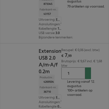
augustus
873345
79 artikelen op voorraad.
Fabrikant-nr.:
43157
Uitvoering
:
Europa
Aansluitingen
:
Type-A male | Type-A female
Kabellengte
:
10 m
USB versie
:
3.0
Bijzondere kenmerken
:
Active cable
€ 7,99
Extension
Recupel: € 0,06 (excl. btw)
7
€
,
99
USB 2.0
Brutoprijs: € 9,67 incl. € 1,68
A/m-A/f
btw
0.2m
Productnr.:
Levering vanaf 12.
4269504
augustus
Fabrikant-nr.:
100+ artikelen op
36710
voorraad.
Uitvoering
:
Europa
Aansluitingen
:
Type-A male | Type-A female
Kabellengte
:
0,2 m