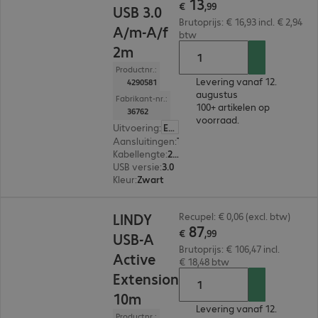
13
€
,
99
USB 3.0
Brutoprijs: € 16,93 incl. € 2,94
A/m-A/f
btw
2m
Productnr.:
Levering vanaf 12.
4290581
augustus
Fabrikant-nr.:
100+ artikelen op
36762
voorraad.
Uitvoering
:
Europa
Aansluitingen
:
Type-A male | Type-A female
Kabellengte
:
2 m
USB versie
:
3.0
Kleur
:
Zwart
€ 87,99
LINDY
Recupel: € 0,06 (excl. btw)
87
€
,
99
USB-A
Brutoprijs: € 106,47 incl.
Active
€ 18,48 btw
Extension
10m
Levering vanaf 12.
Productnr.: