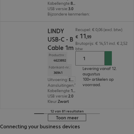
Kabellengte
:
8 m
USB versie
:
3.0
Bijzondere kenmerken
:
Active cable
€ 11,99
LINDY
Recupel: € 0,06 (excl. btw)
11
€
,
99
USB-C - B
Brutoprijs: € 14,51 incl. € 2,52
Cable 1m
btw
Productnr.:
4623892
Fabrikant-nr.:
Levering vanaf 12.
36941
augustus
100+ artikelen op
Uitvoering
:
Europa
voorraad.
Aansluitingen
:
Type-C | Type-B
Kabellengte
:
1 m
USB versie
:
2.0
Kleur
:
Zwart
12 van 81 resultaten
Toon meer
Connecting your business devices