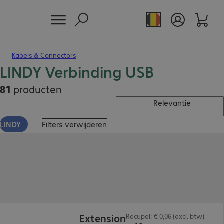
Kabels & Connectors
LINDY Verbinding USB
81
producten
Relevantie
LINDY
Filters verwijderen
€ 13,99
Extension
Recupel: € 0,06 (excl. btw)