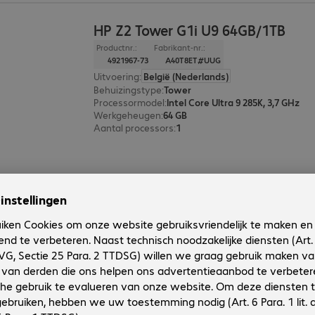
HP Z2 Tower G1i U9 64GB/1TB
Productnr.:
Fabrikant-nr.:
4921967-73
A40T8ET#UUG
Uitvoering
:
België (Nederlands)
Behuizingstype
:
Tower
Processormodel
:
Intel Core Ultra 9 285K, 3,7 GHz
Werkgeheugen
:
64 GB
Aantal processors
:
1
HP Z2 Tower G1i U9 32GB/1TB
Productnr.:
Fabrikant-nr.:
4921959-73
A40T7ET#UUG
Uitvoering
:
België (Nederlands)
Behuizingstype
:
Tower
Processormodel
:
Intel Core Ultra 9 285K, 3,7 GHz
Werkgeheugen
:
32 GB
Aantal processors
:
1