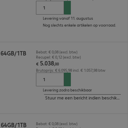
Levering vanaf 11. augustus
Nog slechts enkele artikelen op voorraad.
a 64GB/1TB
Bebat: € 0,08 (excl. btw)
Recupel: € 0,12 (excl. btw)
5
.
038
€
,
00
Brutoprijs: € 6.095,98 incl. € 1.057,98 btw
Levering zodra beschikbaar
Stuur me een bericht indien beschikbaar
0 64GB/1TB
Bebat: € 0,08 (excl. btw)