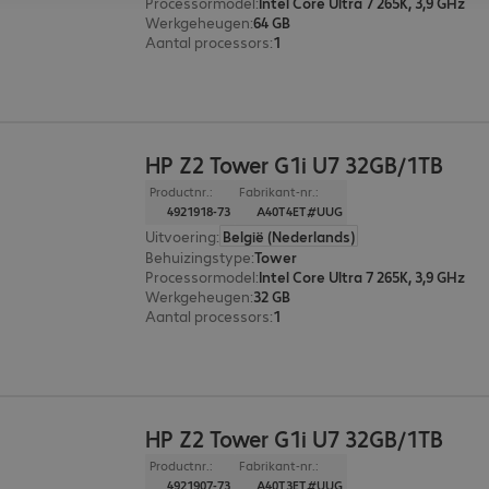
Processormodel
:
Intel Core Ultra 7 265K, 3,9 GHz
Werkgeheugen
:
64 GB
Aantal processors
:
1
HP Z2 Tower G1i U7 32GB/1TB
Productnr.:
Fabrikant-nr.:
4921918-73
A40T4ET#UUG
Uitvoering
:
België (Nederlands)
Behuizingstype
:
Tower
Processormodel
:
Intel Core Ultra 7 265K, 3,9 GHz
Werkgeheugen
:
32 GB
Aantal processors
:
1
HP Z2 Tower G1i U7 32GB/1TB
Productnr.:
Fabrikant-nr.:
4921907-73
A40T3ET#UUG