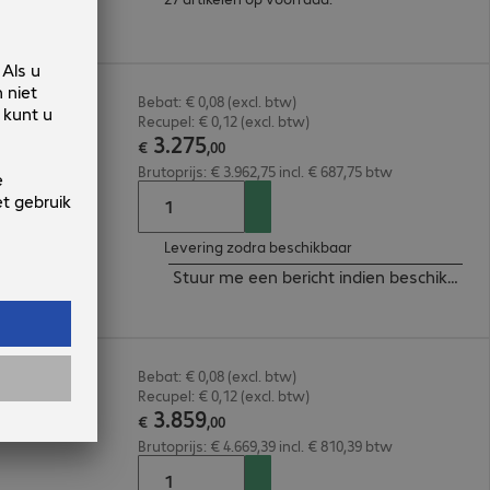
Bebat: € 0,08 (excl. btw)
Recupel: € 0,12 (excl. btw)
3
.
275
€
,
00
Brutoprijs: € 3.962,75 incl. € 687,75 btw
Levering zodra beschikbaar
Stuur me een bericht indien beschikbaar
Bebat: € 0,08 (excl. btw)
Recupel: € 0,12 (excl. btw)
3
.
859
€
,
00
Brutoprijs: € 4.669,39 incl. € 810,39 btw