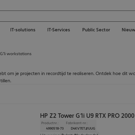
IT-solutions
IT-Services
Public Sector
Nieu
G1i workstations
bt om je projecten in recordtijd te realiseren. Ontdek hoe dit 
illen.
HP Z2 Tower G1i U9 RTX PRO 200
Productnr.:
Fabrikant-nr.:
4990518-73
D4KV7ET#UUG