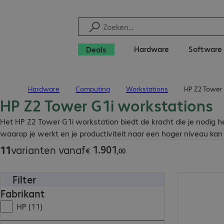
Hardware
Software
Deals
Hardware
Computing
Workstations
HP Z2 Tower 
Terug naar startpagina
HP Z2 Tower G1i workstations
€ 1.901,00
Het HP Z2 Tower G1i workstation biedt de kracht die je nodig he
waarop je werkt en je productiviteit naar een hoger niveau kan t
1
.
901
11
varianten vanaf
€
,
00
Filter
€ 5.211,00
Fabrikant
HP (11)