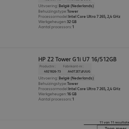
Uitvoering
:
België (Nederlands)
Behuizingstype
:
Tower
Processormodel
:
Intel Core Ultra 7 265, 2,4 GHz
Werkgeheugen
:
32 GB
Aantal processors
:
1
HP Z2 Tower G1i U7 16/512GB
Productnr.:
Fabrikant-nr.:
4921826-73
A40T2ET#UUG
Uitvoering
:
België (Nederlands)
Behuizingstype
:
Tower
Processormodel
:
Intel Core Ultra 7 265, 2,4 GHz
Werkgeheugen
:
16 GB
Aantal processors
:
1
11 van 11 resultat
Toon meer