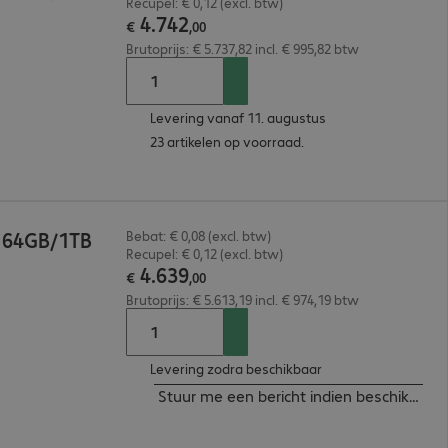
Recupel: € 0,12 (excl. btw)
4
.
742
€
,
00
Brutoprijs: € 5.737,82 incl. € 995,82 btw
Levering vanaf 11. augustus
23 artikelen op voorraad.
a 64GB/1TB
Bebat: € 0,08 (excl. btw)
Recupel: € 0,12 (excl. btw)
4
.
639
€
,
00
Brutoprijs: € 5.613,19 incl. € 974,19 btw
Levering zodra beschikbaar
Stuur me een bericht indien beschikbaar