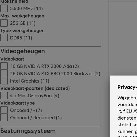
Kloksnelheid
€ 4.293,00
5.600 MHz (11)
Max. werkgeheugen
256 GB (11)
Type werkgeheugen
DDR5 (11)
Videogeheugen
Videokaart
16 GB NVIDIA RTX 2000 Ada (2)
16 GB NVIDIA RTX PRO 2000 Blackwell (2)
Intel Graphics (11)
€ 3.274,28
Videokaart-poorten (dedicated)
4 x Mini-DisplayPort (4)
Videokaarttype
Onboard / - (7)
Onboard / dedicated (4)
Besturingssysteem