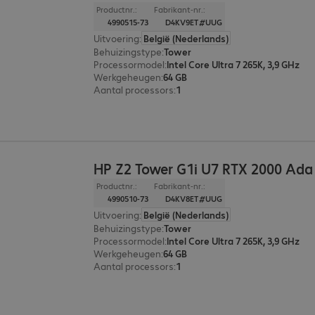
Productnr.:
Fabrikant-nr.:
4990515-73
D4KV9ET#UUG
Uitvoering
:
België (Nederlands)
Behuizingstype
:
Tower
Processormodel
:
Intel Core Ultra 7 265K, 3,9 GHz
Werkgeheugen
:
64 GB
Aantal processors
:
1
HP Z2 Tower G1i U7 RTX 2000 Ad
Productnr.:
Fabrikant-nr.:
4990510-73
D4KV8ET#UUG
Uitvoering
:
België (Nederlands)
Behuizingstype
:
Tower
Processormodel
:
Intel Core Ultra 7 265K, 3,9 GHz
Werkgeheugen
:
64 GB
Aantal processors
:
1