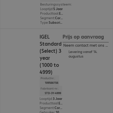
Besturingssysteem
:
Cross-platform
Looptijd
:
5 Jaar
Producttaal
:
Engels, Duits
Segment
:
Corporate
Type
:
Subscription
IGEL
Prijs op aanvraag
Standard
Neem contact met ons op
(Select) 3
Levering vanaf 14.
augustus
year
(1000 to
4999)
Productnr.:
109566156
Fabrikant-nr.:
STD-3Y-4999
Looptijd
:
3 Jaar
Producttaal
:
Engels, Duits
Segment
:
Corporate
Gebruiker
:
1000 - 4999