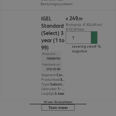
Besturingssysteem
:
Cross-platform
€ 249,99
249
IGEL
€
,
99
Standard
Brutoprijs: € 302,49 incl.
€ 52,50 btw
(Select) 3
year (1 to
99)
Levering vanaf 14.
augustus
Productnr.:
109566154
Fabrikant-nr.:
STD-3Y-99
Segment
:
Corporate
Producttaal
:
Engels, Duits
Type
:
Subscription
Gebruiker
:
1 - 99
Looptijd
:
3 Jaar
10 van 10 resultaten
Toon meer