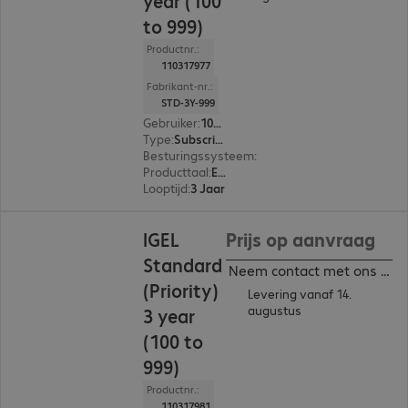
year (100
to 999)
Productnr.:
110317977
Fabrikant-nr.:
STD-3Y-999
Gebruiker
:
100 - 999
Type
:
Subscription
Besturingssysteem
:
Cross-platform
Producttaal
:
Engels, Duits
Looptijd
:
3 Jaar
IGEL
Prijs op aanvraag
Standard
Neem contact met ons op
(Priority)
Levering vanaf 14.
augustus
3 year
(100 to
999)
Productnr.:
110317981