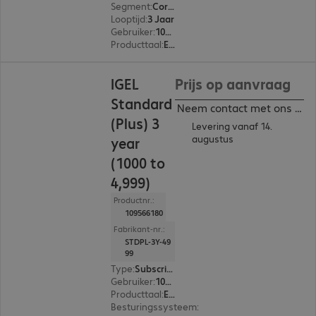
Segment
:
Corporate
Looptijd
:
3 Jaar
Gebruiker
:
100 - 999
Producttaal
:
Engels, Duits
IGEL
Prijs op aanvraag
Standard
Neem contact met ons op
(Plus) 3
Levering vanaf 14.
augustus
year
(1000 to
4,999)
Productnr.:
109566180
Fabrikant-nr.:
STDPL-3Y-49
99
Type
:
Subscription
Gebruiker
:
1000 - 4999
Producttaal
:
Engels, Duits
Besturingssysteem
:
Cross-platform