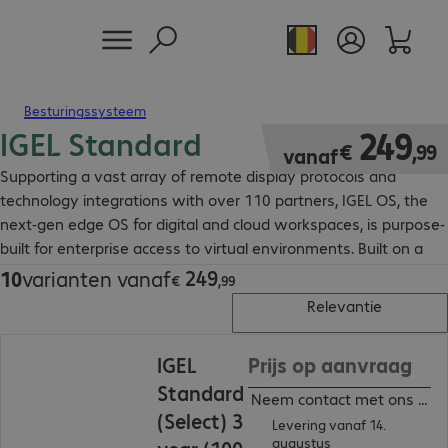
Besturingssysteem
IGEL Standard
€ 249,99
249
€
,
99
vanaf
Supporting a vast array of remote display protocols and
technology integrations with over 110 partners, IGEL OS, the
next-gen edge OS for digital and cloud workspaces, is purpose-
built for enterprise access to virtual environments. Built on a
highly secure Linux distribution to fortify your enterprise
249
10
varianten vanaf
€ 249,99
€
,
99
against malware, IGEL OS can run on any compatible x86-64
Relevantie
device to help protect your hardware investments and keep
them secure.
IGEL
Prijs op aanvraag
Standard
Neem contact met ons op
(Select) 3
Levering vanaf 14.
augustus