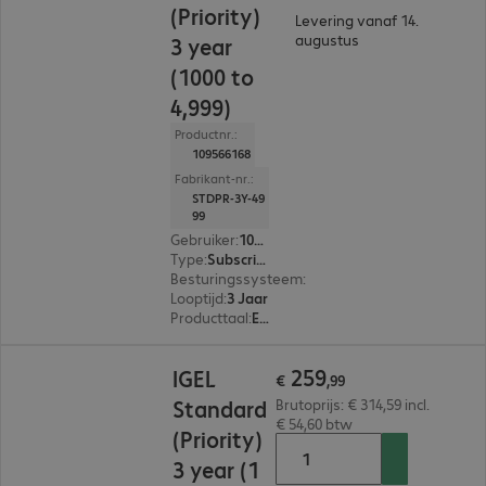
(Priority)
Levering vanaf 14.
augustus
3 year
(1000 to
4,999)
Productnr.:
109566168
Fabrikant-nr.:
STDPR-3Y-49
99
Gebruiker
:
1000 - 4999
Type
:
Subscription
Besturingssysteem
:
Cross-platform
Looptijd
:
3 Jaar
Producttaal
:
Engels, Duits
€ 259,99
259
IGEL
€
,
99
Standard
Brutoprijs: € 314,59 incl.
€ 54,60 btw
(Priority)
3 year (1