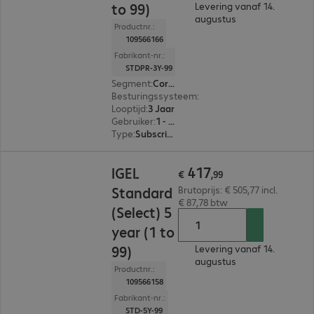
to 99)
Levering vanaf 14.
augustus
Productnr.:
109566166
Fabrikant-nr.:
STDPR-3Y-99
Segment
:
Corporate
Besturingssysteem
:
Cross-platform
Looptijd
:
3 Jaar
Gebruiker
:
1 - 99
Type
:
Subscription
€ 417,99
417
IGEL
€
,
99
Standard
Brutoprijs: € 505,77 incl.
€ 87,78 btw
(Select) 5
year (1 to
99)
Levering vanaf 14.
augustus
Productnr.:
109566158
Fabrikant-nr.:
STD-5Y-99