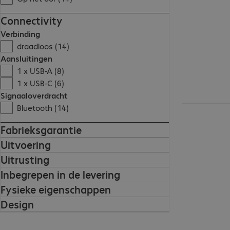
Connectivity
Verbinding
draadloos (14)
Aansluitingen
1 x USB-A (8)
1 x USB-C (6)
Signaaloverdracht
Bluetooth (14)
€ 169,99
Fabrieksgarantie
Uitvoering
Uitrusting
Inbegrepen in de levering
Fysieke eigenschappen
Design