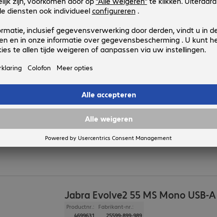
Verbinding
:
draadloos
Aansluitingen
:
1 x USB-C
Draagstijl
:
Voor beide oren
Jabra Evolve2 55 MS Mono USB-A
Productnr.:
Fabrikant-nr.:
4699633
25599-899-999
Uitvoering
:
Europa
Toepassing
:
PC, Notebook
Verbinding
:
draadloos
Aansluitingen
:
1 x USB-A
Draagstijl
:
Voor één oor
Jabra Evolve2 55 MS Mono USB-A
Productnr.:
Fabrikant-nr.:
4699631
25599-899-989