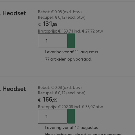
A Headset
Bebat: € 0,08 (excl. btw)
Recupel: € 0,12 (excl. btw)
131
€
,
99
Brutoprijs: € 159,71 incl. € 27,72 btw
Levering vanaf 11. augustus
77 artikelen op voorraad.
A Headset
Bebat: € 0,08 (excl. btw)
Recupel: € 0,12 (excl. btw)
166
€
,
99
Brutoprijs: € 202,06 incl. € 35,07 btw
Levering vanaf 12. augustus
Nog slechts enkele artikelen op voorraad.