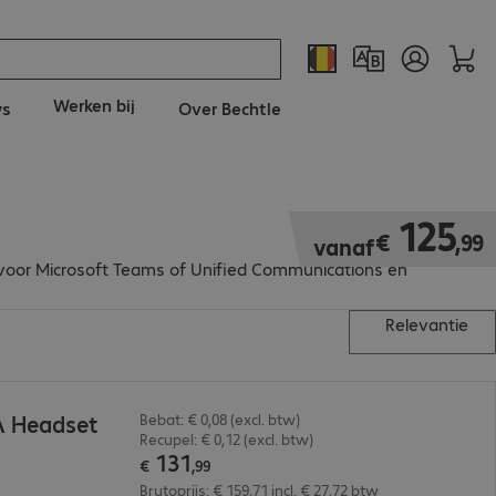
Werken bij
ws
Over Bechtle
€ 125,99
125
€
,
99
vanaf
d voor Microsoft Teams of Unified Communications en
Relevantie
A Headset
Bebat: € 0,08 (excl. btw)
Recupel: € 0,12 (excl. btw)
131
€
,
99
Brutoprijs: € 159,71 incl. € 27,72 btw