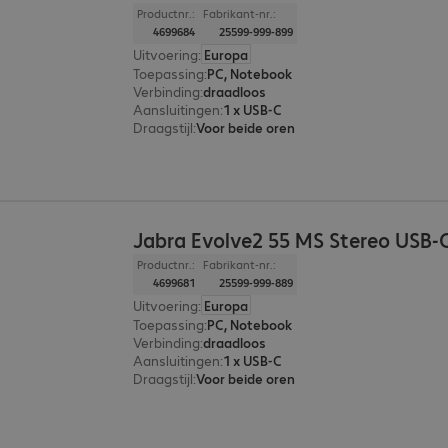
Productnr.:
Fabrikant-nr.:
4699684
25599-999-899
Uitvoering
:
Europa
Toepassing
:
PC, Notebook
Verbinding
:
draadloos
Aansluitingen
:
1 x USB-C
Draagstijl
:
Voor beide oren
Jabra Evolve2 55 MS Stereo USB-
Productnr.:
Fabrikant-nr.:
4699681
25599-999-889
Uitvoering
:
Europa
Toepassing
:
PC, Notebook
Verbinding
:
draadloos
Aansluitingen
:
1 x USB-C
Draagstijl
:
Voor beide oren