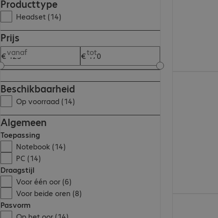
Producttype
Headset (14)
Prijs
vanaf
tot
€ 154,99
Beschikbaarheid
Op voorraad (14)
Algemeen
Toepassing
Notebook (14)
PC (14)
Draagstijl
Voor één oor (6)
Voor beide oren (8)
€ 131,99
Pasvorm
Op het oor (14)