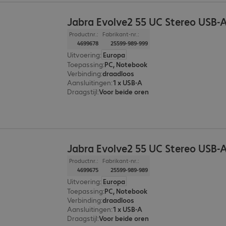
Jabra Evolve2 55 UC Stereo USB-
Productnr.:
Fabrikant-nr.:
4699678
25599-989-999
Uitvoering
:
Europa
Toepassing
:
PC, Notebook
Verbinding
:
draadloos
Aansluitingen
:
1 x USB-A
Draagstijl
:
Voor beide oren
Jabra Evolve2 55 UC Stereo USB-
Productnr.:
Fabrikant-nr.:
4699675
25599-989-989
Uitvoering
:
Europa
Toepassing
:
PC, Notebook
Verbinding
:
draadloos
Aansluitingen
:
1 x USB-A
Draagstijl
:
Voor beide oren