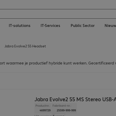
IT-solutions
IT-Services
Public Sector
Nieu
Jabra Evolve2 55 Headset
fort waarmee je productief hybride kunt werken. Gecertificeer
Jabra Evolve2 55 MS Stereo USB-
Productnr.:
Fabrikant-nr.:
4699729
25599-999-999