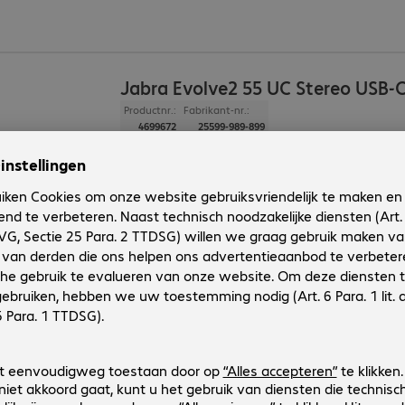
Jabra Evolve2 55 UC Stereo USB-
Productnr.:
Fabrikant-nr.:
4699672
25599-989-899
Uitvoering
:
Europa
Toepassing
:
PC, Notebook
Verbinding
:
draadloos
Aansluitingen
:
1 x USB-C
Draagstijl
:
Voor beide oren
Jabra Evolve2 55 UC Stereo USB-
Productnr.:
Fabrikant-nr.:
4699634
25599-989-889
Uitvoering
:
Europa
Toepassing
:
PC, Notebook