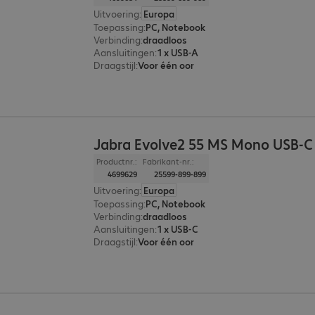
Uitvoering
:
Europa
Toepassing
:
PC, Notebook
Verbinding
:
draadloos
Aansluitingen
:
1 x USB-A
Draagstijl
:
Voor één oor
Jabra Evolve2 55 MS Mono USB-C
Productnr.:
Fabrikant-nr.:
4699629
25599-899-899
Uitvoering
:
Europa
Toepassing
:
PC, Notebook
Verbinding
:
draadloos
Aansluitingen
:
1 x USB-C
Draagstijl
:
Voor één oor