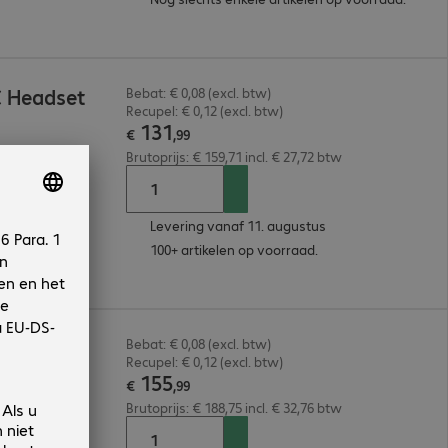
C Headset
Bebat: € 0,08 (excl. btw)
Recupel: € 0,12 (excl. btw)
131
€
,
99
Brutoprijs: € 159,71 incl. € 27,72 btw
Levering vanaf 11. augustus
100+ artikelen op voorraad.
C Headset
Bebat: € 0,08 (excl. btw)
Recupel: € 0,12 (excl. btw)
155
€
,
99
Brutoprijs: € 188,75 incl. € 32,76 btw