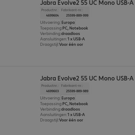
Jabra Evolve2 55 UC Mono USB-A
Productnr.:
Fabrikant-nr.:
4699604
25599-889-999
Uitvoering
:
Europa
Toepassing
:
PC, Notebook
Verbinding
:
draadloos
Aansluitingen
:
1 x USB-A
Draagstijl
:
Voor één oor
Jabra Evolve2 55 UC Mono USB-A
Productnr.:
Fabrikant-nr.:
4699603
25599-889-989
Uitvoering
:
Europa
Toepassing
:
PC, Notebook
Verbinding
:
draadloos
Aansluitingen
:
1 x USB-A
Draagstijl
:
Voor één oor