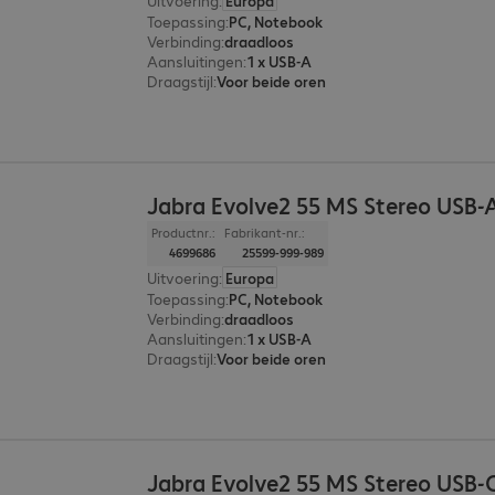
Uitvoering
:
Europa
Toepassing
:
PC, Notebook
Verbinding
:
draadloos
Aansluitingen
:
1 x USB-A
Draagstijl
:
Voor beide oren
Jabra Evolve2 55 MS Stereo USB-
Productnr.:
Fabrikant-nr.:
4699686
25599-999-989
Uitvoering
:
Europa
Toepassing
:
PC, Notebook
Verbinding
:
draadloos
Aansluitingen
:
1 x USB-A
Draagstijl
:
Voor beide oren
Jabra Evolve2 55 MS Stereo USB-