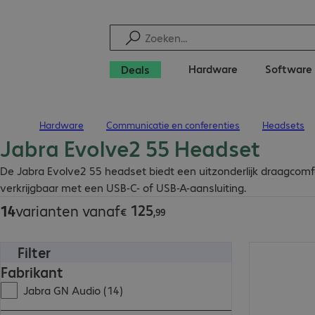
Hardware
Software
Deals
Hardware
Communicatie en conferenties
Headsets
Terug naar startpagina
Jabra Evolve2 55 Headset
€ 125,99
De Jabra Evolve2 55 headset biedt een uitzonderlijk draagcom
verkrijgbaar met een USB-C- of USB-A-aansluiting.
125
14
varianten vanaf
€
,
99
Filter
€ 131,99
Fabrikant
Jabra GN Audio (14)