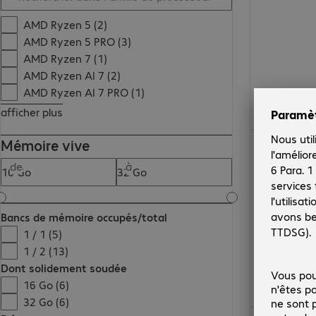
AMD Ryzen 5 (2)
AMD Ryzen 5 PRO (3)
AMD Ryzen 7 (1)
AMD Ryzen AI 7 (2)
AMD Ryzen AI 7 PRO (1)
afficher plus
1 214.00 CHF
Mémoire vive
de
à
Bancs de mémoire occupés/total
1 / 1 (5)
1 / 2 (13)
Dont solidement soudée
16 Go (6)
32 Go (6)
1 749.00 CHF