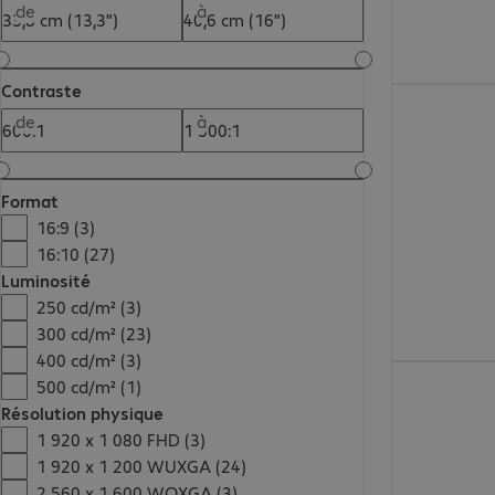
de
à
Contraste
1 570.00 CHF
de
à
Format
16:9 (3)
16:10 (27)
Luminosité
250 cd/m² (3)
300 cd/m² (23)
400 cd/m² (3)
942.99 CHF
500 cd/m² (1)
Résolution physique
1 920 x 1 080 FHD (3)
1 920 x 1 200 WUXGA (24)
2 560 x 1 600 WQXGA (3)