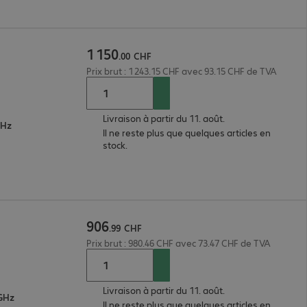
1
150
.
00
CHF
Prix brut : 1 243.15 CHF avec 93.15 CHF de TVA
Livraison à partir du 11. août.
GHz
Il ne reste plus que quelques articles en
stock.
906
.
99
CHF
Prix brut : 980.46 CHF avec 73.47 CHF de TVA
Livraison à partir du 11. août.
 GHz
Il ne reste plus que quelques articles en