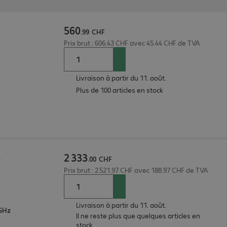
560
.
99
CHF
Prix brut : 606.43 CHF avec 45.44 CHF de TVA
Livraison à partir du 11. août.
Plus de 100 articles en stock
2
333
o
.
00
CHF
Prix brut : 2 521.97 CHF avec 188.97 CHF de TVA
Livraison à partir du 11. août.
 GHz
Il ne reste plus que quelques articles en
stock.