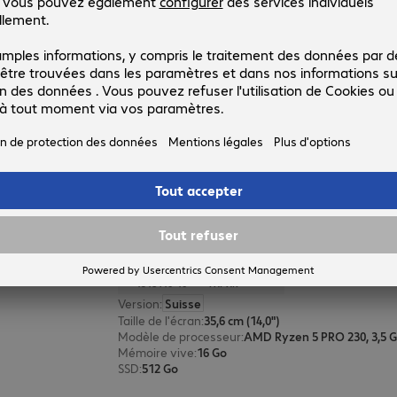
Dell Pro 14 Premium U7 32/512 G
Réf. produit :
Réf. constructeur :
4995189-40
XR5FC
Version
:
Suisse
Taille de l'écran
:
35,6 cm (14,0")
Modèle de processeur
:
Intel Core Ultra 7, 268 V, 2,2
Mémoire vive
:
32 Go
SSD
:
512 Go
Dell Pro 14 R5P 16/512 Go
Réf. produit :
Réf. constructeur :
4948140-40
7XPXK
Version
:
Suisse
Taille de l'écran
:
35,6 cm (14,0")
Modèle de processeur
:
AMD Ryzen 5 PRO 230, 3,5 
Mémoire vive
:
16 Go
SSD
:
512 Go