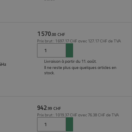
1
570
.
00
CHF
Prix brut : 1 697.17 CHF avec 127.17 CHF de TVA
Livraison à partir du 11. août.
 GHz
Il ne reste plus que quelques articles en
stock.
942
.
99
CHF
Prix brut : 1 019.37 CHF avec 76.38 CHF de TVA