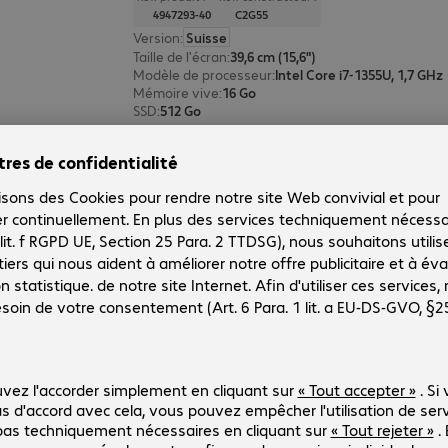
4947293-40
C2G55
Version
:
Suisse
Taille de l'écran
:
39,6 cm (15,6")
Modèle de processeur
:
Intel Core i7-1355U, 1,7 GHz
Mémoire vive
:
16 Go
SSD
:
512 Go
Dell Pro 13 Plus U5 16/512 Go
Réf. produit :
Réf. constructeur :
6020966-40
K65VH
Version
:
Suisse
Taille de l'écran
:
33,8 cm (13,3")
Modèle de processeur
:
Intel Core Ultra 5 235U, 2,0 
Mémoire vive
:
16 Go
SSD
:
512 Go