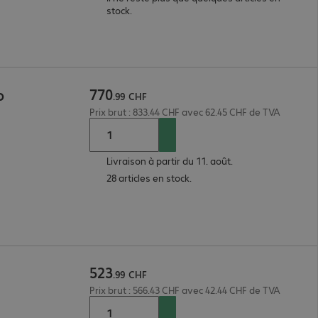
stock.
770
o
.
99
CHF
Prix brut : 833.44 CHF avec 62.45 CHF de TVA
Livraison à partir du 11. août.
28 articles en stock.
523
.
99
CHF
Prix brut : 566.43 CHF avec 42.44 CHF de TVA