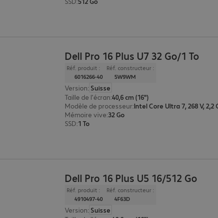
SSD
:
512 Go
Dell Pro 16 Plus U7 32 Go/1 To
Réf. produit :
Réf. constructeur :
6016266-40
5W9WM
Version
:
Suisse
Taille de l'écran
:
40,6 cm (16")
Modèle de processeur
:
Intel Core Ultra 7, 268 V, 2,2
Mémoire vive
:
32 Go
SSD
:
1 To
Dell Pro 16 Plus U5 16/512 Go
Réf. produit :
Réf. constructeur :
4910497-40
4F63D
Version
:
Suisse