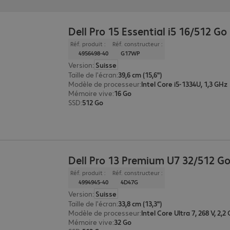
Dell Pro 15 Essential i5 16/512 Go
Réf. produit :
Réf. constructeur :
4956498-40
G17WP
Version
:
Suisse
Taille de l'écran
:
39,6 cm (15,6")
Modèle de processeur
:
Intel Core i5-1334U, 1,3 GHz
Mémoire vive
:
16 Go
SSD
:
512 Go
Dell Pro 13 Premium U7 32/512 G
Réf. produit :
Réf. constructeur :
4994945-40
4D47G
Version
:
Suisse
Taille de l'écran
:
33,8 cm (13,3")
Modèle de processeur
:
Intel Core Ultra 7, 268 V, 2,2
Mémoire vive
:
32 Go