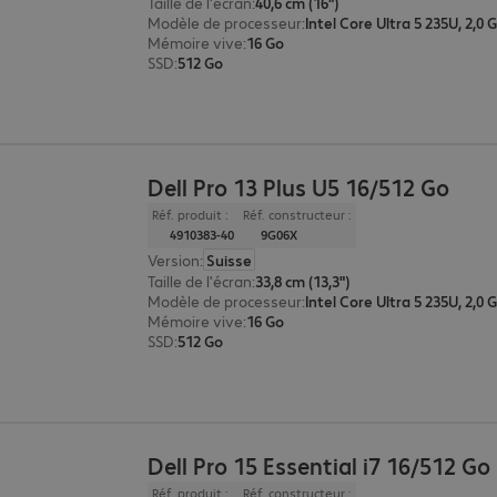
Taille de l'écran
:
40,6 cm (16")
Modèle de processeur
:
Intel Core Ultra 5 235U, 2,0 
Mémoire vive
:
16 Go
SSD
:
512 Go
Dell Pro 13 Plus U5 16/512 Go
Réf. produit :
Réf. constructeur :
4910383-40
9G06X
Version
:
Suisse
Taille de l'écran
:
33,8 cm (13,3")
Modèle de processeur
:
Intel Core Ultra 5 235U, 2,0 
Mémoire vive
:
16 Go
SSD
:
512 Go
Dell Pro 15 Essential i7 16/512 Go
Réf. produit :
Réf. constructeur :