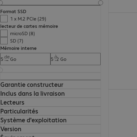
Format SSD
1 150.00 CHF
1 x M.2 PCIe (29)
lecteur de cartes mémoire
microSD (8)
SD (7)
Mémoire interne
de
à
Garantie constructeur
Inclus dans la livraison
906.99 CHF
Lecteurs
Particularités
Système d'exploitation
Version