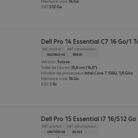
Mémoire vive
:
16 Go
SSD
:
512 Go
Dell Pro 14 Essential C7 16 Go/1 T
Réf. produit :
Réf. constructeur :
6023842-40
3R6JK
Version
:
Suisse
Taille de l'écran
:
35,6 cm (14,0")
Modèle de processeur
:
Intel Core 7 150U, 1,8 GHz
Mémoire vive
:
16 Go
SSD
:
1 To
Dell Pro 15 Essential i7 16/512 Go
Réf. produit :
Réf. constructeur :
4947355-40
8VJ43