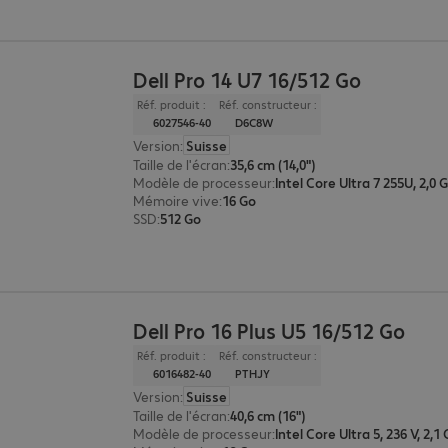
Dell Pro 14 U7 16/512 Go
Réf. produit :
Réf. constructeur :
6027546-40
D6C8W
Version
:
Suisse
Taille de l'écran
:
35,6 cm (14,0")
Modèle de processeur
:
Intel Core Ultra 7 255U, 2,0 
Mémoire vive
:
16 Go
SSD
:
512 Go
Dell Pro 16 Plus U5 16/512 Go
Réf. produit :
Réf. constructeur :
6016482-40
PTHJY
Version
:
Suisse
Taille de l'écran
:
40,6 cm (16")
Modèle de processeur
:
Intel Core Ultra 5, 236 V, 2,1