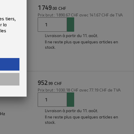
1
749
o
.
00
CHF
Prix brut : 1 890.67 CHF avec 141.67 CHF de TVA
Livraison à partir du 11. août.
 GHz
Il ne reste plus que quelques articles en
stock.
952
.
99
CHF
Prix brut : 1 030.18 CHF avec 77.19 CHF de TVA
Livraison à partir du 11. août.
GHz
Il ne reste plus que quelques articles en
stock.