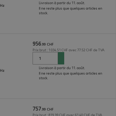
Livraison à partir du 11. août.
GHz
Il ne reste plus que quelques articles en
stock.
956
.
99
CHF
Prix brut : 1 034.51 CHF avec 77.52 CHF de TVA
Livraison à partir du 11. août.
GHz
Il ne reste plus que quelques articles en
stock.
757
.
99
CHF
Prix brut : 819.39 CHF avec 61.40 CHF de TVA