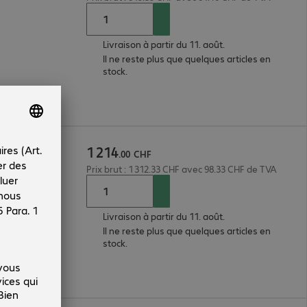
Livraison à partir du 11. août.
Il ne reste plus que quelques articles en
stock.
1
214
.
00
CHF
Prix brut : 1 312.33 CHF avec 98.33 CHF de TVA
Livraison à partir du 11. août.
GHz
Il ne reste plus que quelques articles en
stock.