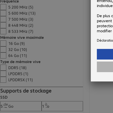
Fréquence
5 200 MHz (5)
5 600 MHz (13)
7 500 MHz (3)
8 448 MHz (2)
8 533 MHz (7)
Mémoire vive maximale
16 Go (9)
32 Go (10)
64 Go (11)
Type de mémoire vive
952.99 CHF
DDR5 (18)
LPDDR5 (1)
LPDDR5X (11)
Supports de stockage
SSD
de
à