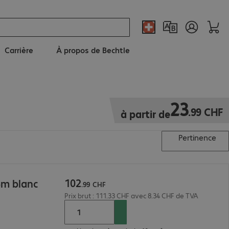
Carrière
À propos de Bechtle
23.99 CHF
23
.
99
CHF
à partir de
Pertinence
102
5m blanc
.
99
CHF
Prix brut : 111.33 CHF avec 8.34 CHF de TVA