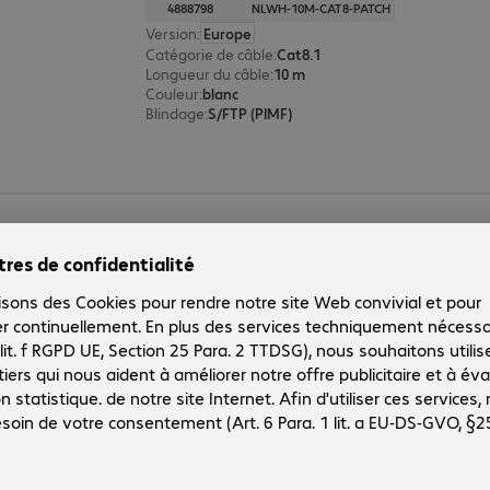
4888798
NLWH-10M-CAT8-PATCH
Version
:
Europe
Catégorie de câble
:
Cat8.1
Longueur du câble
:
10 m
Couleur
:
blanc
Blindage
:
S/FTP (PIMF)
Câble patch RJ45 S/FTP Cat8.1, 3
Réf. produit :
Réf. constructeur :
4888796
NLWH-3M-CAT8-PATCH
Version
:
Europe
Catégorie de câble
:
Cat8.1
Longueur du câble
:
3 m
Couleur
:
blanc
Blindage
:
S/FTP (PIMF)