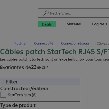
Matériel
Logiciels
Deals
Matériel
Connectivité
Connexion réseau
Câbles p
Page d’accueil
Câbles patch StarTech RJ45 S/F
23.99 CHF
Les câbles patch StarTech sont un excellent choix pour tous ceu
23
8
variantes de
.
99
CHF
Filter
102.99 CHF
Constructeur/éditeur
StarTech.com (8)
Type de produit