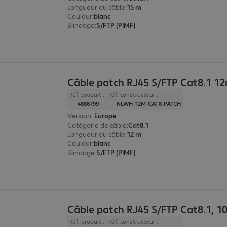
Longueur du câble
:
15 m
Couleur
:
blanc
Blindage
:
S/FTP (PIMF)
Câble patch RJ45 S/FTP Cat8.1 1
Réf. produit :
Réf. constructeur :
4888799
NLWH-12M-CAT8-PATCH
Version
:
Europe
Catégorie de câble
:
Cat8.1
Longueur du câble
:
12 m
Couleur
:
blanc
Blindage
:
S/FTP (PIMF)
Câble patch RJ45 S/FTP Cat8.1, 1
Réf. produit :
Réf. constructeur :