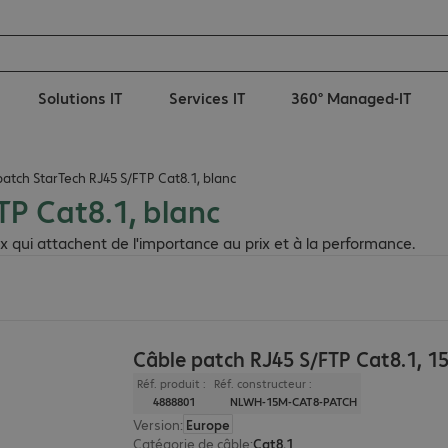
Solutions IT
Services IT
360° Managed-IT
atch StarTech RJ45 S/FTP Cat8.1, blanc
TP Cat8.1, blanc
x qui attachent de l'importance au prix et à la performance.
Câble patch RJ45 S/FTP Cat8.1, 1
Réf. produit :
Réf. constructeur :
4888801
NLWH-15M-CAT8-PATCH
Version
:
Europe
Catégorie de câble
:
Cat8.1