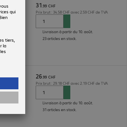
31
m, blanc
.
99
CHF
Prix brut : 34.58 CHF avec 2.59 CHF de TVA
Livraison à partir du 10. août.
23 articles en stock.
26
m, blanc
.
99
CHF
Prix brut : 29.18 CHF avec 2.19 CHF de TVA
Livraison à partir du 10. août.
31 articles en stock.