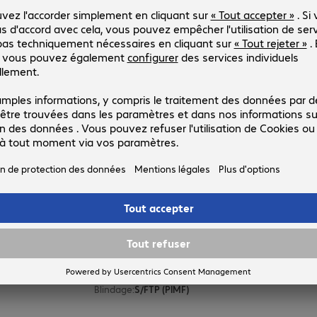
Câble patch RJ45 S/FTP Cat8.1, 2
Réf. produit :
Réf. constructeur :
4888794
NLWH-2M-CAT8-PATCH
Version
:
Europe
Catégorie de câble
:
Cat8.1
Longueur du câble
:
2 m
Couleur
:
blanc
Blindage
:
S/FTP (PIMF)
Câble patch RJ45 S/FTP Cat8.1, 1
Réf. produit :
Réf. constructeur :
4888791
NLWH-1M-CAT8-PATCH
Version
:
Europe
Catégorie de câble
:
Cat8.1
Longueur du câble
:
1 m
Couleur
:
blanc
Blindage
:
S/FTP (PIMF)