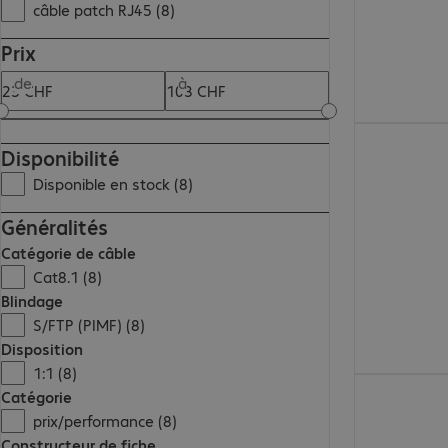
câble patch RJ45 (8)
Prix
de
à
89.99 CHF
Disponibilité
Disponible en stock (8)
Généralités
Catégorie de câble
Cat8.1 (8)
Blindage
S/FTP (PIMF) (8)
Disposition
1:1 (8)
54.99 CHF
Catégorie
prix/performance (8)
Constructeur de fiche