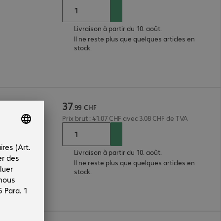
Livraison à partir du 10. août.
Il ne reste plus que quelques articles en
stock.
37
m, blanc
.
99
CHF
Prix brut : 41.07 CHF avec 3.08 CHF de TVA
Livraison à partir du 10. août.
Il ne reste plus que quelques articles en
stock.