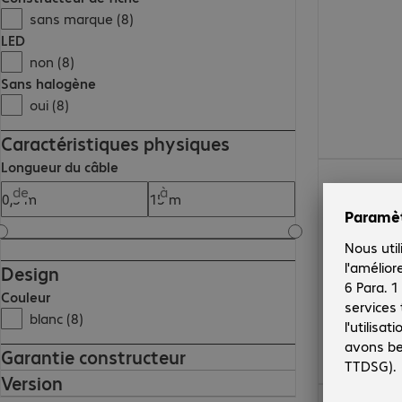
sans marque (8)
LED
non (8)
Sans halogène
oui (8)
Caractéristiques physiques
Longueur du câble
37.99 CHF
de
à
Design
Couleur
blanc (8)
Garantie constructeur
Version
31.99 CHF