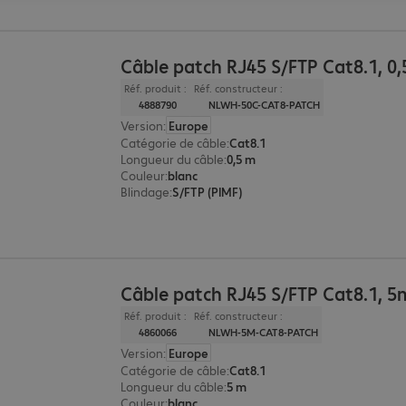
Câble patch RJ45 S/FTP Cat8.1, 0,
Réf. produit :
Réf. constructeur :
4888790
NLWH-50C-CAT8-PATCH
Version
:
Europe
Catégorie de câble
:
Cat8.1
Longueur du câble
:
0,5 m
Couleur
:
blanc
Blindage
:
S/FTP (PIMF)
Câble patch RJ45 S/FTP Cat8.1, 5
Réf. produit :
Réf. constructeur :
4860066
NLWH-5M-CAT8-PATCH
Version
:
Europe
Catégorie de câble
:
Cat8.1
Longueur du câble
:
5 m
Couleur
:
blanc