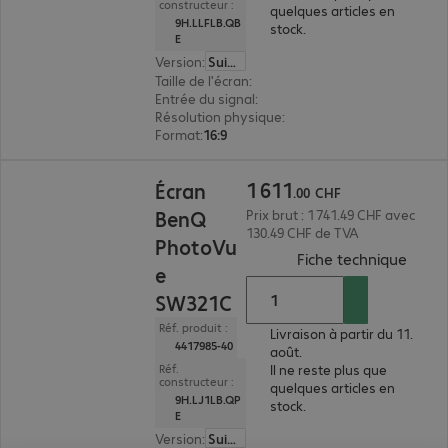
constructeur :
quelques articles en
9H.LLFLB.QB
stock.
E
Version
:
Suisse
Taille de l'écran
:
68,6 cm (27")
Entrée du signal
:
2 x HDMI (numérique), 1 x USB-
Résolution physique
:
4K UHD 3 840 x 2 160
Format
:
16:9
1 611.00 CHF
1
611
Écran
.
00
CHF
BenQ
Prix brut : 1 741.49 CHF avec
130.49 CHF de TVA
PhotoVu
(
PDF, 
Fiche technique
e
SW321C
Réf. produit :
Livraison à partir du 11.
4417985-40
août.
Il ne reste plus que
Réf.
constructeur :
quelques articles en
9H.LJ1LB.QP
stock.
E
Version
:
Suisse