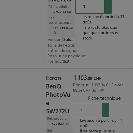
Réf. produit :
4743813-40
Livraison à partir du 11.
Réf.
août.
constructeur :
Il ne reste plus que
9H.LLPLB.QB
quelques articles en
A
stock.
Version
:
Suisse
Taille de l'écran
:
68,6 cm (27")
Entrée du signal
:
2 x HDMI (numérique), 1 x USB
Résolution physique
:
2 560 x 1 440 WQHD
Format
:
16:9
1 103.00 CHF
1
103
Écran
.
00
CHF
BenQ
Prix brut : 1 192.34 CHF avec
89.34 CHF de TVA
PhotoVu
(
PDF, 
Fiche technique
e
SW272U
Réf. produit :
Livraison à partir du 11.
4743565-40
août.
Il ne reste plus que
Réf.