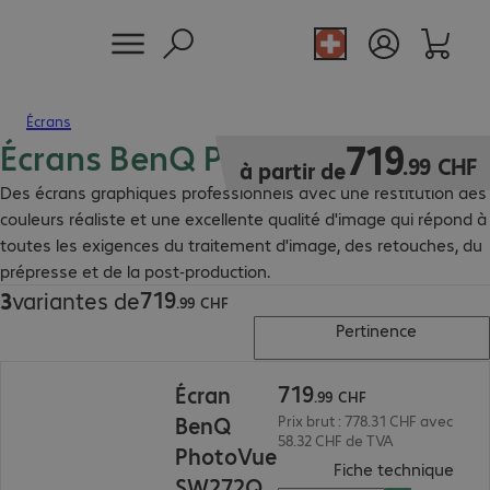
Écrans
Écrans BenQ PhotoVue
719.99 CHF
719
.
99
CHF
à partir de
Des écrans graphiques professionnels avec une restitution des
couleurs réaliste et une excellente qualité d'image qui répond à
toutes les exigences du traitement d'image, des retouches, du
prépresse et de la post-production.
719
3
variantes de
719.99 CHF
.
99
CHF
Pertinence
719.99 CHF
719
Écran
.
99
CHF
BenQ
Prix brut : 778.31 CHF avec
58.32 CHF de TVA
PhotoVue
(
PDF,
Fiche technique
SW272Q