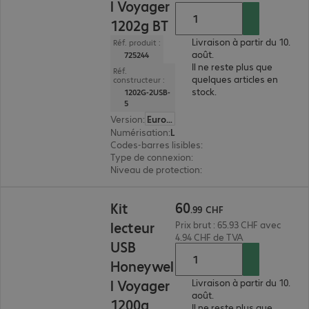
l Voyager
1202g BT
Livraison à partir du 10.
Réf. produit :
août.
725244
Il ne reste plus que
Réf.
quelques articles en
constructeur :
stock.
1202G-2USB-
5
Version
:
Europe
Numérisation
:
Laser
Codes-barres lisibles
:
1D
Type de connexion
:
sans fil
Niveau de protection
:
IP42
60.99 CHF
60
Kit
.
99
CHF
lecteur
Prix brut : 65.93 CHF avec
4.94 CHF de TVA
USB
Honeywel
l Voyager
Livraison à partir du 10.
août.
1200g
Il ne reste plus que