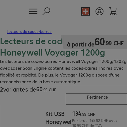
Lecteurs de codes-barres
Lecteurs de codes-barres
60.99 CHF
60
.
99
CHF
à partir de
Honeywell Voyager 1200g
Les lecteurs de codes-barres Honeywell Voyager 1200g/1202g
avec Laser Scan Engine captent les codes-barres linaires avec
fiabilité et rapidité. De plus, le Voyager 1200g dispose d'une
reconnaissance de la base automatique.
60
2
variantes de
60.99 CHF
.
99
CHF
Pertinence
134.99 CHF
134
Kit USB
.
99
CHF
Honeywel
Prix brut : 145.92 CHF avec
10.93 CHF de TVA