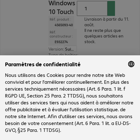
Windows
10 Touch
Livraison à partir du 11.
Réf. produit :
août.
4565093-40
Il ne reste plus que
Réf.
quelques articles en
constructeur :
stock.
E932274
Version
:
Suisse
Type de boîtier
:
tout-en-un
Taille de l'écran
:
38,1 cm (15")
Modèle de processeur
:
Intel Core i5-8500T, 2,1 
Mémoire vive
:
8 Go
1 sur 1 résultat
Afficher plus
Le groupe
Le groupe