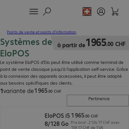
Points de vente et points d'information
Systèmes de point de vente
1 965.00 CHF
1
965
.
00
CHF
à partir de
EloPOS
Le système EloPOS d'Elo peut être utilisé comme terminal de
point de vente classique jusqu'à l'application self-service. Grâce
à la connexion des appareils accessoires, il peut être adapté
aux besoins spécifiques des clients.
1
965
1
variante de
1 965.00 CHF
.
00
CHF
Pertinence
1 965.00 CHF
1
965
EloPOS i5
.
00
CHF
8/128 Go
Prix brut : 2 124.17 CHF avec
159.17 CHF de TVA