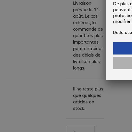
Livraison
prévue le 11.
août. Le cas
échéant, la
commande de
quantités plus
importantes
peut entraîner
des délais de
livraison plus
longs.
Il ne reste plus
que quelques
articles en
stock.