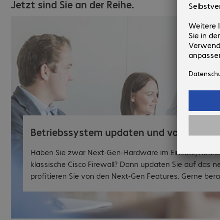
Jetzt sind Sie an der Reihe.
Betriebssystem updaten und von Next-Ge
Haben Sie zwar Next-Gen-Hardware im Einsatz, nutze
klassische Cisco Firewall? Dann updaten Sie auf das 
profitieren Sie von den Next-Gen Features. Gerne berat