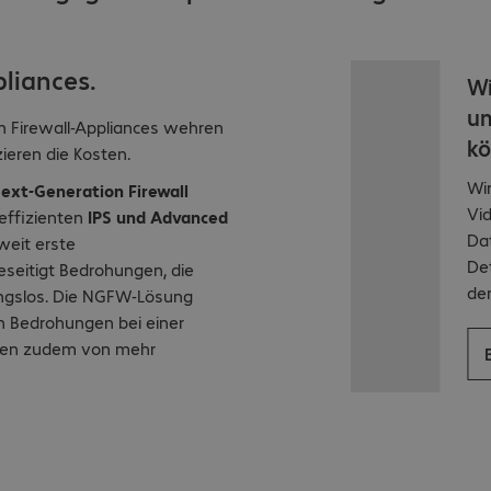
liances.
Wi
um
n Firewall-Appliances wehren
kö
ieren die Kosten.
Wi
ext-Generation Firewall
Vid
effizienten
IPS und Advanced
Da
weit erste
Det
seitigt Bedrohungen, die
den
ungslos. Die NGFW-Lösung
on Bedrohungen bei einer
ieren zudem von mehr