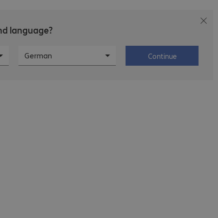
and language?
d-IT
Karriere
Über Bechtle
German
Continue