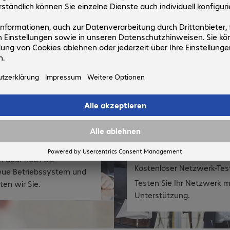
n profitieren.
n aber noch die
Kostenloser Netzwerk-Test
neue Betriebssystem und
Testen Sie Ihr Netzwerk m
en wir Sie.
Unterstützung.