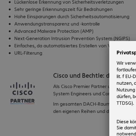
Lückenlose Erkennung von Sicherheitsverletzungen
Sehr geringe Erkennungszeit für Bedrohungen
Hohe Einsparungen durch Sicherheitsautomatisierung
Anwendungstransparenz und -kontrolle
Advanced Malware Protection (AMP)
Next-Generation Intrusion Prevention System (NGIPS)
Einfaches, da automatisiertes Erstellen von VPN-Verbin
URL-Filterung
Cisco und Bechtle: die Partne
Als Cisco Premier Partner unterstütze
System Engineers und Consultants sind 
Im gesamten DACH-Raum können wir auf 
den eigenen Reihen und den Bechtle G