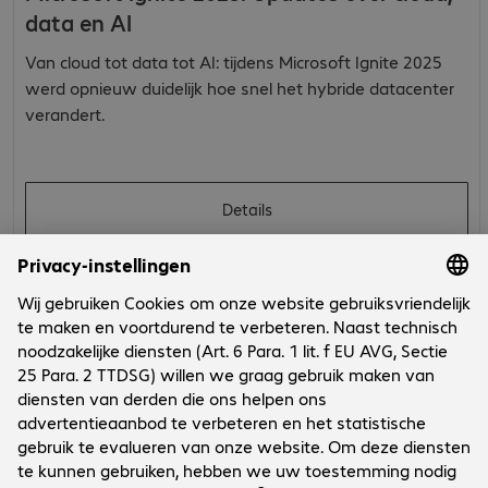
data en AI
Van cloud tot data tot AI: tijdens Microsoft Ignite 2025
werd opnieuw duidelijk hoe snel het hybride datacenter
verandert.
Details
Onderneming