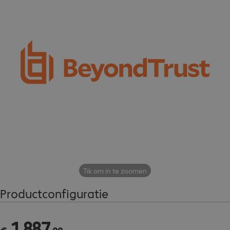
Tik om in te zoomen
Productconfiguratie
1
.
887
€ 1.887,00