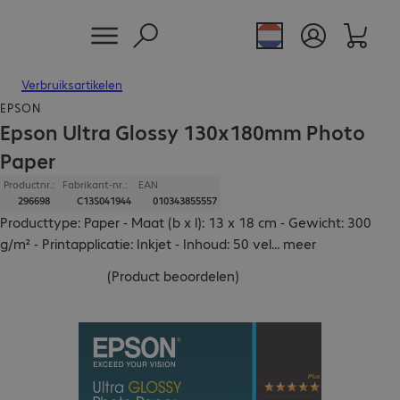
Verbruiksartikelen
EPSON
Epson Ultra Glossy 130x180mm Photo
Paper
Productnr.:
Fabrikant-nr.:
EAN
296698
C13S041944
010343855557
Producttype: Paper - Maat (b x l): 13 x 18 cm - Gewicht: 300
g/m² - Printapplicatie: Inkjet - Inhoud: 50 vel
...
meer
(
Product beoordelen
)