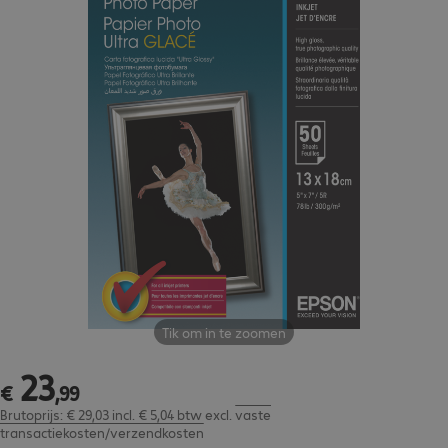
Tik om in te zoomen
23
€ 23,99
€
,
99
Brutoprijs: € 29,03 incl. € 5,04 btw
excl.
vaste
transactiekosten/verzendkosten