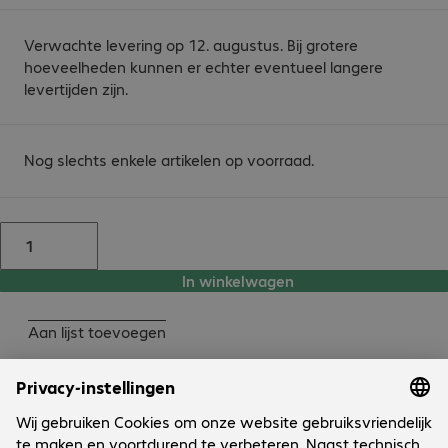
Verwachte levering op 12. augustus. Bij grotere
hoeveelheden kunnen er echter eventueel langere
levertijden zijn.
Nog slechts enkele artikelen op voorraad.
In winkelwagen
Aan lijst toevoegen
Productbeschrijving
Ultra-glossy photo paper