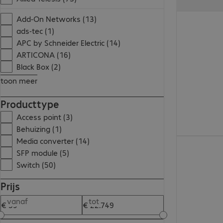
€ 110,99
Add-On Networks (13)
ads-tec (1)
APC by Schneider Electric (14)
ARTICONA (16)
Black Box (2)
toon meer
Producttype
Access point (3)
Behuizing (1)
Media converter (14)
€ 59,99
SFP module (5)
Switch (50)
Prijs
vanaf
tot