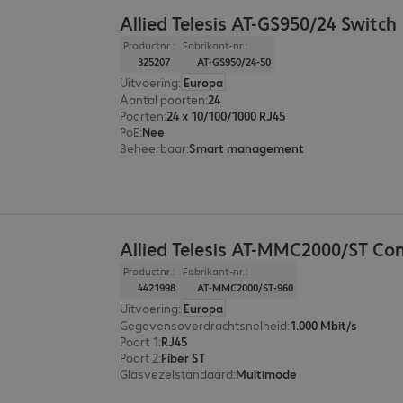
Allied Telesis AT-GS950/24 Switch
Productnr.:
Fabrikant-nr.:
325207
AT-GS950/24-50
Uitvoering
:
Europa
Aantal poorten
:
24
Poorten
:
24 x 10/100/1000 RJ45
PoE
:
Nee
Beheerbaar
:
Smart management
Allied Telesis AT-MMC2000/ST Co
Productnr.:
Fabrikant-nr.:
4421998
AT-MMC2000/ST-960
Uitvoering
:
Europa
Gegevensoverdrachtsnelheid
:
1.000 Mbit/s
Poort 1
:
RJ45
Poort 2
:
Fiber ST
Glasvezelstandaard
:
Multimode