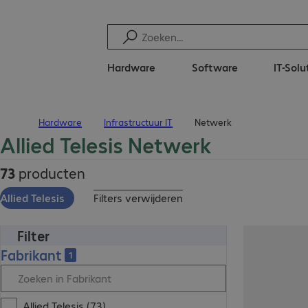
Hardware
Software
IT-Solu
Hardware
Infrastructuur IT
Netwerk
Terug naar startpagina
Allied Telesis Netwerk
73
producten
Allied Telesis
Filters verwijderen
Filter
Fabrikant
1
Allied Telesis (73)