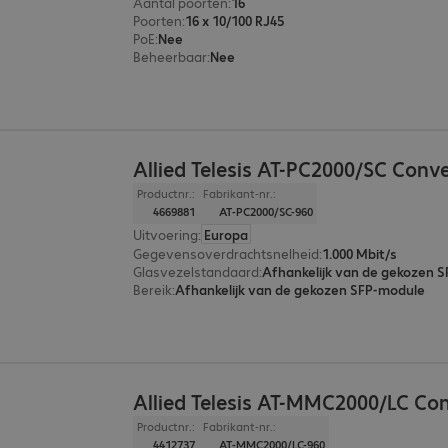
Aantal poorten
:
16
Poorten
:
16 x 10/100 RJ45
PoE
:
Nee
Beheerbaar
:
Nee
Allied Telesis AT-PC2000/SC Conve
Productnr.:
Fabrikant-nr.:
4669881
AT-PC2000/SC-960
Uitvoering
:
Europa
Gegevensoverdrachtsnelheid
:
1.000 Mbit/s
Glasvezelstandaard
:
Afhankelijk van de gekozen 
Bereik
:
Afhankelijk van de gekozen SFP-module
Allied Telesis AT-MMC2000/LC Co
Productnr.:
Fabrikant-nr.:
4412737
AT-MMC2000/LC-960