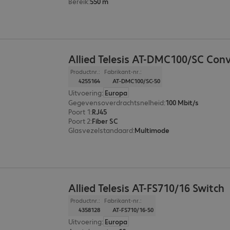
Bereik
:
550 m
Allied Telesis AT-DMC100/SC Conv
Productnr.:
Fabrikant-nr.:
4255164
AT-DMC100/SC-50
Uitvoering
:
Europa
Gegevensoverdrachtsnelheid
:
100 Mbit/s
Poort 1
:
RJ45
Poort 2
:
Fiber SC
Glasvezelstandaard
:
Multimode
Allied Telesis AT-FS710/16 Switch
Productnr.:
Fabrikant-nr.:
4358128
AT-FS710/16-50
Uitvoering
:
Europa