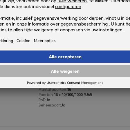
Allied Telesis AT-IMC2000T/SP Co
Productnr.:
Fabrikant-nr.:
4352860
AT-IMC2000T/SP-980
Uitvoering
:
Europa
Poort 1
:
RJ45
Poort 2
:
SFP
Allied Telesis AT-GS970M/18PS Po
Productnr.:
Fabrikant-nr.:
4350882
AT-GS970M/18PS-50
Uitvoering
:
Europa
Aantal poorten
:
16
Poorten
:
16 x 10/100/1000 RJ45
PoE
:
Ja
Beheerbaar
:
Ja