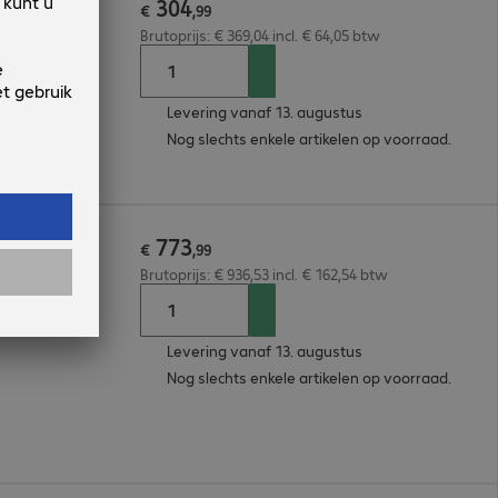
304
nverter
€
,
99
Brutoprijs: € 369,04 incl. € 64,05 btw
Levering vanaf 13. augustus
Nog slechts enkele artikelen op voorraad.
773
E Switch
€
,
99
Brutoprijs: € 936,53 incl. € 162,54 btw
Levering vanaf 13. augustus
Nog slechts enkele artikelen op voorraad.