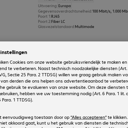
Uitvoering
:
Europa
Gegevensoverdrachtsnelheid
:
100 Mbit/s, 1.000 Mb
Poort 1
:
RJ45
Poort 2
:
Fiber LC
Glasvezelstandaard
:
Multimode
Allied Telesis AT-SPLX10a SFP Mo
Productnr.:
Fabrikant-nr.:
4532002
AT-SPLX10A
Uitvoering
:
Europa
Gegevensoverdrachtsnelheid
:
1.000 Mbit/s
Aansluitingen
:
LC
Glasvezelstandaard
:
Single mode
Bereik
:
10 km