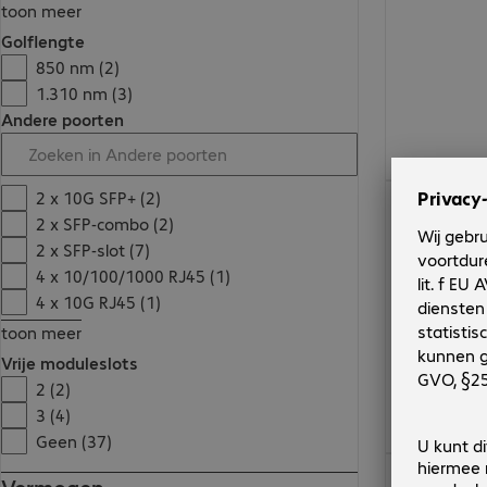
toon meer
Golflengte
850 nm (2)
1.310 nm (3)
Andere poorten
€ 119,99
2 x 10G SFP+ (2)
2 x SFP-combo (2)
2 x SFP-slot (7)
4 x 10/100/1000 RJ45 (1)
4 x 10G RJ45 (1)
toon meer
Vrije moduleslots
2 (2)
3 (4)
Geen (37)
€ 304,99