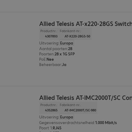
Allied Telesis AT-x220-28GS Switc
Productnr.:
Fabrikant-nr.:
4307893
AT-X220-28GS-50
Uitvoering
:
Europa
Aantal poorten
:
28
Poorten
:
28 x 1G SFP
PoE
:
Nee
Beheerbaar
:
Ja
Allied Telesis AT-IMC2000T/SC Co
Productnr.:
Fabrikant-nr.:
4352865
AT-IMC2000T/SC-980
Uitvoering
:
Europa
Gegevensoverdrachtsnelheid
:
1.000 Mbit/s
Poort 1
:
RJ45