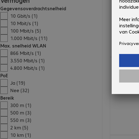
Vermogen
Gegevensoverdrachtsnelheid
10 Gbit/s (1)
10 Mbit/s (1)
100 Mbit/s (5)
1.000 Mbit/s (11)
Max. snelheid WLAN
866 Mbit/s (1)
3.550 Mbit/s (1)
€ 773,99
4.800 Mbit/s (1)
PoE
Ja (19)
Nee (32)
Bereik
300 m (1)
500 m (3)
550 m (3)
2 km (5)
10 km (1)
€ 440,99