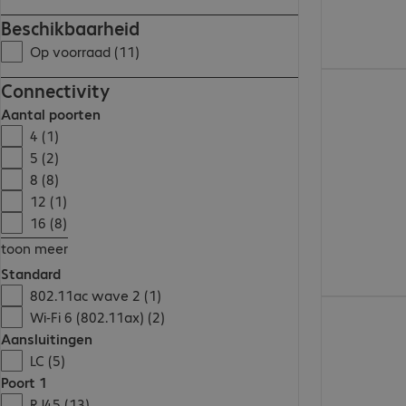
Beschikbaarheid
Op voorraad (11)
€ 124,99
Connectivity
Aantal poorten
4 (1)
5 (2)
8 (8)
12 (1)
16 (8)
toon meer
Standard
802.11ac wave 2 (1)
€ 123,99
Wi-Fi 6 (802.11ax) (2)
Aansluitingen
LC (5)
Poort 1
RJ45 (13)