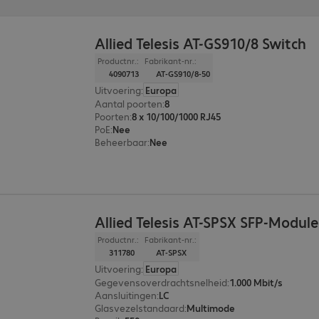
Allied Telesis AT-GS910/8 Switch
Productnr.:
Fabrikant-nr.:
4090713
AT-GS910/8-50
Uitvoering
:
Europa
Aantal poorten
:
8
Poorten
:
8 x 10/100/1000 RJ45
PoE
:
Nee
Beheerbaar
:
Nee
Allied Telesis AT-SPSX SFP-Module
Productnr.:
Fabrikant-nr.:
311780
AT-SPSX
Uitvoering
:
Europa
Gegevensoverdrachtsnelheid
:
1.000 Mbit/s
Aansluitingen
:
LC
Glasvezelstandaard
:
Multimode