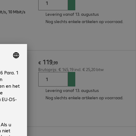
it/s, 10 Mbit/s
Levering vanaf 13. augustus
Nog slechts enkele artikelen op voorraad.
119
dule
€
,
99
Brutoprijs: € 145,19 incl. € 25,20 btw
Levering vanaf 13. augustus
Nog slechts enkele artikelen op voorraad.