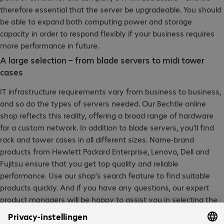
therefore essential that the server be upgradeable. You should
be able to expand both computing power and storage
capacity in order to respond flexibly if your business requires
more performance in future.
A large selection – from blade servers to midi tower
cases
IT infrastructure requirements vary from business to business,
and so do the types of servers needed. Our Bechtle online
shop reflects this reality, offering a broad range of hardware
for a custom network. In addition to blade servers, you’ll find
rack and tower cases in all different sizes. Name-brand
products from Hewlett Packard Enterprise, Lenovo, Dell and
Fujitsu ensure that you get top quality and reliable
performance. Use our shop’s search feature to find suitable
products quickly. And if you have any questions, our expert
product managers will be happy to assist you in selecting the
right server.