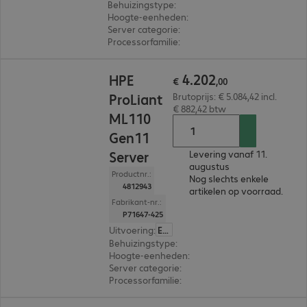
Behuizingstype
:
Rack
Hoogte-eenheden
:
1 U
Server categorie
:
Dual processor
Processorfamilie
:
Intel Xeon 6
€ 4.202,00
4
.
202
HPE
€
,
00
ProLiant
Brutoprijs: € 5.084,42 incl.
€ 882,42 btw
ML110
Gen11
Server
Levering vanaf 11.
augustus
Productnr.:
Nog slechts enkele
4812943
artikelen op voorraad.
Fabrikant-nr.:
P71647-425
Uitvoering
:
Europa
Behuizingstype
:
Tower
Hoogte-eenheden
:
4,5 U
Server categorie
:
Single processor
Processorfamilie
:
Intel Xeon Bronze
€ 4.884,00