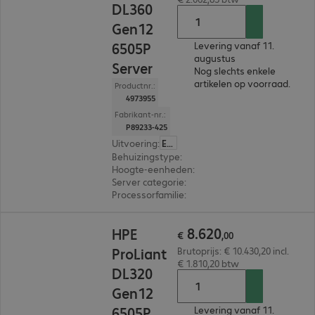
DL360
Gen12
6505P
Levering vanaf 11.
augustus
Server
Nog slechts enkele
artikelen op voorraad.
Productnr.:
4973955
Fabrikant-nr.:
P89233-425
Uitvoering
:
Europa
Behuizingstype
:
Rack
Hoogte-eenheden
:
1 U
Server categorie
:
Dual processor
Processorfamilie
:
Intel Xeon 6
€ 8.620,00
8
.
620
HPE
€
,
00
ProLiant
Brutoprijs: € 10.430,20 incl.
€ 1.810,20 btw
DL320
Gen12
6505P
Levering vanaf 11.