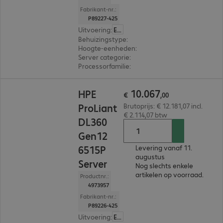
Fabrikant-nr.:
P89227-425
Uitvoering
:
Europa
Behuizingstype
:
Rack
Hoogte-eenheden
:
2 U
Server categorie
:
Dual processor
Processorfamilie
:
Intel Xeon 6
€ 10.067,00
10
.
067
HPE
€
,
00
ProLiant
Brutoprijs: € 12.181,07 incl.
€ 2.114,07 btw
DL360
Gen12
6515P
Levering vanaf 11.
augustus
Server
Nog slechts enkele
artikelen op voorraad.
Productnr.:
4973957
Fabrikant-nr.:
P89226-425
Uitvoering
:
Europa