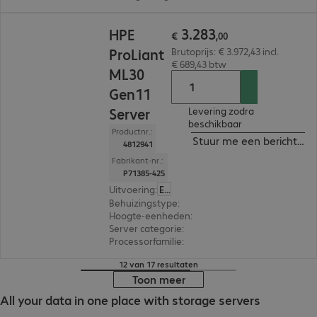
€ 3.283,00
3
.
283
HPE
€
,
00
ProLiant
Brutoprijs: € 3.972,43 incl.
€ 689,43 btw
ML30
Gen11
Server
Levering zodra
beschikbaar
Productnr.:
Stuur me een bericht ind
4812941
Fabrikant-nr.:
P71385-425
Uitvoering
:
Europa
Behuizingstype
:
Tower
Hoogte-eenheden
:
4 U
Server categorie
:
Single processor
Processorfamilie
:
Intel Xeon E
12 van 17 resultaten
Toon meer
All your data in one place with storage servers