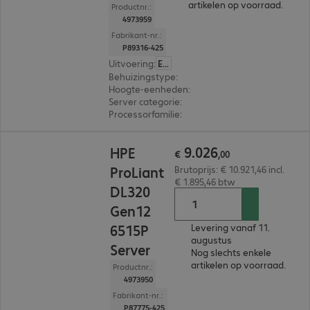
artikelen op voorraad.
Productnr.:
4973959
Fabrikant-nr.:
P89316-425
Uitvoering
:
Europa
Behuizingstype
:
Rack
Hoogte-eenheden
:
2 U
Server categorie
:
Dual processor
Processorfamilie
:
Intel Xeon 6
€ 9.026,00
9
.
026
HPE
€
,
00
ProLiant
Brutoprijs: € 10.921,46 incl.
€ 1.895,46 btw
DL320
Gen12
6515P
Levering vanaf 11.
augustus
Server
Nog slechts enkele
artikelen op voorraad.
Productnr.:
4973950
Fabrikant-nr.:
P87775-425