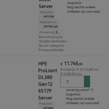
augustus
Server
Nog slechts enkele
artikelen op voorraad.
Productnr.:
4973788
Fabrikant-nr.:
P87783-425
Uitvoering
:
Europa
Behuizingstype
:
Rack
Hoogte-eenheden
:
1 U
Server categorie
:
Single processor
Processorfamilie
:
Intel Xeon 6
€ 11.746,00
11
.
746
HPE
€
,
00
ProLiant
Brutoprijs: € 14.212,66 incl.
€ 2.466,66 btw
DL380
Gen12
6517P
Levering vanaf 11.
augustus
Server
Nog slechts enkele
artikelen op voorraad.
Productnr.:
4973962