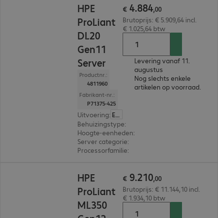
4
.
884
HPE
€
,
00
ProLiant
Brutoprijs: € 5.909,64 incl.
€ 1.025,64 btw
DL20
Gen11
Server
Levering vanaf 11.
augustus
Productnr.:
Nog slechts enkele
4811960
artikelen op voorraad.
Fabrikant-nr.:
P71375-425
Uitvoering
:
Europa
Behuizingstype
:
Rack
Hoogte-eenheden
:
1 U
Server categorie
:
Single processor
Processorfamilie
:
Intel Xeon E
€ 9.210,00
9
.
210
HPE
€
,
00
ProLiant
Brutoprijs: € 11.144,10 incl.
€ 1.934,10 btw
ML350