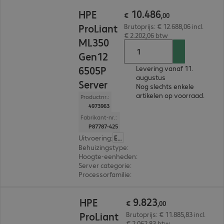
€ 10.486,00
10
.
486
HPE
€
,
00
ProLiant
Brutoprijs: € 12.688,06 incl.
€ 2.202,06 btw
ML350
Gen12
6505P
Levering vanaf 11.
augustus
Server
Nog slechts enkele
artikelen op voorraad.
Productnr.:
4973963
Fabrikant-nr.:
P87787-425
Uitvoering
:
Europa
Behuizingstype
:
Tower
Hoogte-eenheden
:
4 U
Server categorie
:
Dual processor
Processorfamilie
:
Intel Xeon 6
€ 9.823,00
9
.
823
HPE
€
,
00
ProLiant
Brutoprijs: € 11.885,83 incl.
€ 2.062,83 btw