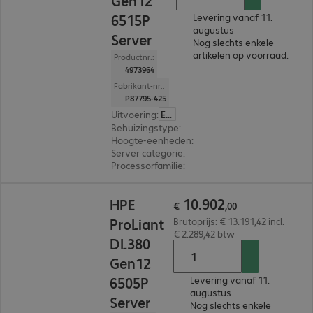
Gen12
6515P
Levering vanaf 11.
augustus
Server
Nog slechts enkele
artikelen op voorraad.
Productnr.:
4973964
Fabrikant-nr.:
P87795-425
Uitvoering
:
Europa
Behuizingstype
:
Tower
Hoogte-eenheden
:
4 U
Server categorie
:
Dual processor
Processorfamilie
:
Intel Xeon 6
€ 10.902,00
10
.
902
HPE
€
,
00
ProLiant
Brutoprijs: € 13.191,42 incl.
€ 2.289,42 btw
DL380
Gen12
6505P
Levering vanaf 11.
augustus
Server
Nog slechts enkele