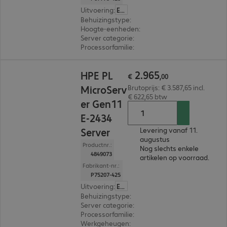
Uitvoering
:
Europa
Behuizingstype
:
Rack
Hoogte-eenheden
:
1 U
Server categorie
:
Single processor
Processorfamilie
:
Intel Xeon 6
€ 2.965,00
2
.
965
HPE PL
€
,
00
MicroServ
Brutoprijs: € 3.587,65 incl.
€ 622,65 btw
er Gen11
E-2434
Server
Levering vanaf 11.
augustus
Productnr.:
Nog slechts enkele
4849073
artikelen op voorraad.
Fabrikant-nr.:
P75207-425
Uitvoering
:
Europa
Behuizingstype
:
Tower
Server categorie
:
Single processor
Processorfamilie
:
Intel Xeon E
Werkgeheugen
:
32 GB