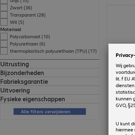
Grijs (10)
Zwart (36)
€ 54,99
Transparant (28)
Wit (5)
Materiaal
Polycarbonaat (10)
Polyurethaan (6)
thermoplastisch polyurethaan (TPU) (17)
Uitrusting
Bijzonderheden
Fabrieksgarantie
Uitvoering
€ 56,99
Fysieke eigenschappen
Alle filters verwijderen