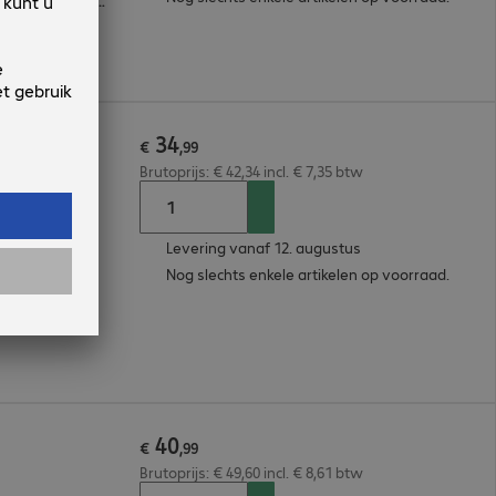
Microsoft Surface Pro 11, Microsoft Surface Pro 9, Microsoft Surface Pro 10
34
Black
€
,
99
Brutoprijs: € 42,34 incl. € 7,35 btw
Levering vanaf 12. augustus
Nog slechts enkele artikelen op voorraad.
40
€
,
99
Brutoprijs: € 49,60 incl. € 8,61 btw