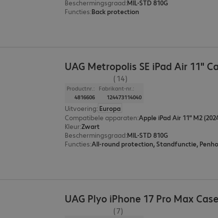
Beschermingsgraad
:
MIL-STD 810G
Functies
:
Back protection
UAG Metropolis SE iPad Air 11" C
(14)
Productnr.:
Fabrikant-nr.:
4816606
124473114040
Uitvoering
:
Europa
Compatibele apparaten
:
Apple iPad Air 11" M2 (202
Kleur
:
Zwart
Beschermingsgraad
:
MIL-STD 810G
Functies
:
UAG Plyo iPhone 17 Pro Max Cas
(7)