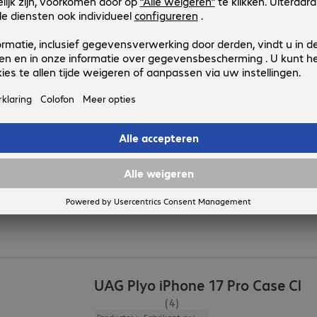
Compatibele apparaten
:
Bijzondere kenmerken
:
Oleofobe coating
UAG Pathfinder iPhone 16e Case 
(1)
Productnr.:
Fabrikant-nr.:
4888926
114499114040
Uitvoering
:
Europa
Compatibele apparaten
:
Apple iPhone 16e
Kleur
:
Zwart
Beschermingsgraad
:
MIL-STD 810G
Functies
:
Back protection
UAG Plyo iPhone 17 Pro Case Cl
(4)