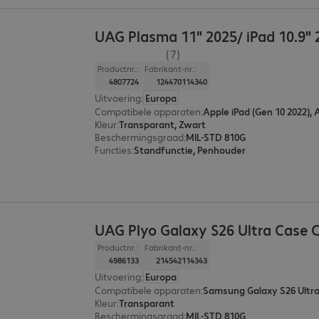
UAG Plasma 11" 2025/ iPad 10.9" 
(7)
Productnr.:
Fabrikant-nr.:
4807724
124470114340
Uitvoering
:
Europa
Compatibele apparaten
:
Apple iPad (Gen 10 2022), 
Kleur
:
Transparant, Zwart
Beschermingsgraad
:
MIL-STD 810G
Functies
:
Standfunctie, Penhouder
UAG Plyo Galaxy S26 Ultra Case C
Productnr.:
Fabrikant-nr.:
4986133
214542114343
Uitvoering
:
Europa
Compatibele apparaten
:
Samsung Galaxy S26 Ultr
Kleur
:
Transparant
Beschermingsgraad
:
MIL-STD 810G