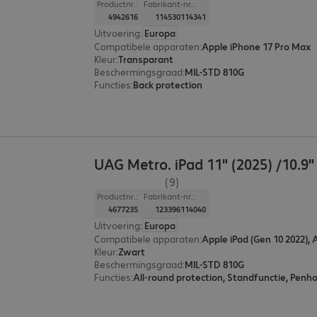
Productnr.:
Fabrikant-nr.:
4942616
114530114341
Uitvoering
:
Europa
Compatibele apparaten
:
Apple iPhone 17 Pro Max
Kleur
:
Transparant
Beschermingsgraad
:
MIL-STD 810G
Functies
:
Back protection
UAG Metro. iPad 11" (2025) /10.9"
(9)
Productnr.:
Fabrikant-nr.:
4677235
123396114040
Uitvoering
:
Europa
Compatibele apparaten
:
Apple iPad (Gen 10 2022), 
Kleur
:
Zwart
Beschermingsgraad
:
MIL-STD 810G
Functies
: