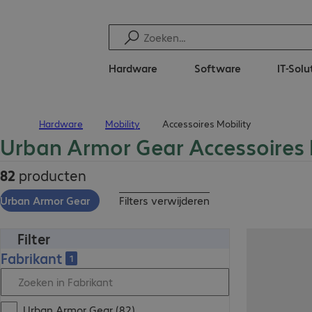
Hardware
Software
IT-Solu
Hardware
Mobility
Accessoires Mobility
Terug naar startpagina
Urban Armor Gear Accessoires 
82
producten
Urban Armor Gear
Filters verwijderen
Filter
Fabrikant
1
Urban Armor Gear (82)