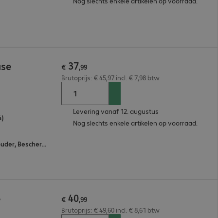
Nog slechts enkele artikelen op voorraad.
37
ase
€
,
99
Brutoprijs: € 45,97 incl. € 7,98 btw
Levering vanaf 12. augustus
4)
Nog slechts enkele artikelen op voorraad.
All-round protection, Standfunctie, Penhouder, Bescherming van de achterkant van de tablet, Wake / sleep
40
e
€
,
99
Brutoprijs: € 49,60 incl. € 8,61 btw