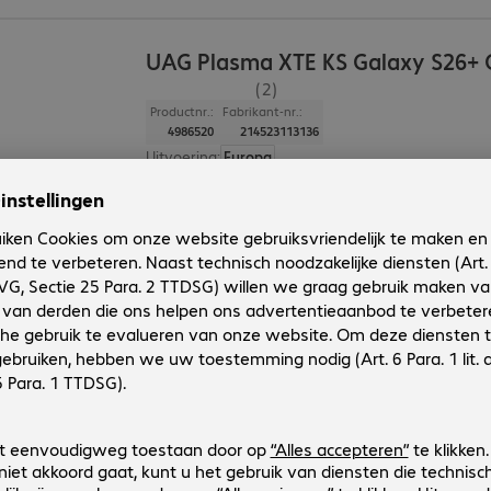
UAG Plasma XTE KS Galaxy S26+ 
(2)
Productnr.:
Fabrikant-nr.:
4986520
214523113136
Uitvoering
:
Europa
Compatibele apparaten
:
Samsung Galaxy S26+
Kleur
:
Grijs, Transparant
Beschermingsgraad
:
MIL-STD 810G
Functies
:
Back protection
UAG Workflow Surface Pro 13" Scr
Productnr.:
Fabrikant-nr.:
4742282
3441815W0000
Uitvoering
:
Europa
Toepassing
:
Tablet
Schermgrootte
:
33,0 cm (13,0")