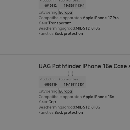
Productnr.:
Fabrikant-nr.:
4942612
114529114341
Uitvoering
:
Europa
Compatibele apparaten
:
Apple iPhone 17 Pro
Kleur
:
Transparant
Beschermingsgraad
:
MIL-STD 810G
Functies
:
Back protection
UAG Pathfinder iPhone 16e Case
(1)
Productnr.:
Fabrikant-nr.:
4888919
114498113131
Uitvoering
:
Europa
Compatibele apparaten
:
Apple iPhone 16e
Kleur
:
Grijs
Beschermingsgraad
:
MIL-STD 810G
Functies
:
Back protection