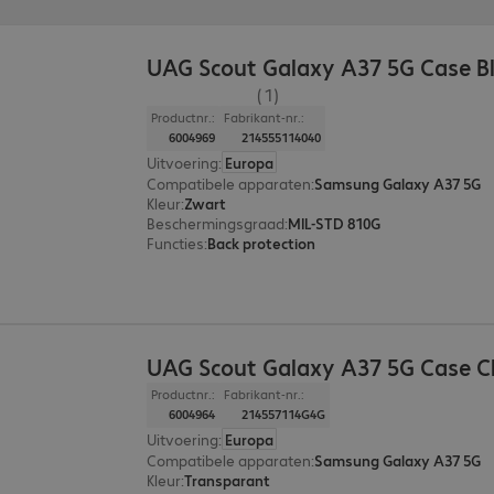
UAG Scout Galaxy A37 5G Case B
(1)
Productnr.:
Fabrikant-nr.:
6004969
214555114040
Uitvoering
:
Europa
Compatibele apparaten
:
Samsung Galaxy A37 5G
Kleur
:
Zwart
Beschermingsgraad
:
MIL-STD 810G
Functies
:
Back protection
UAG Scout Galaxy A37 5G Case C
Productnr.:
Fabrikant-nr.:
6004964
214557114G4G
Uitvoering
:
Europa
Compatibele apparaten
:
Samsung Galaxy A37 5G
Kleur
:
Transparant