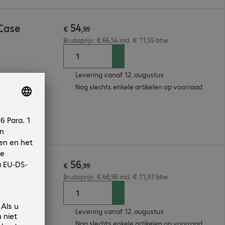
54
Case
€
,
99
Brutoprijs: € 66,54 incl. € 11,55 btw
Levering vanaf 12. augustus
Nog slechts enkele artikelen op voorraad.
56
een Prot
€
,
99
Brutoprijs: € 68,96 incl. € 11,97 btw
Levering vanaf 12. augustus
Nog slechts enkele artikelen op voorraad.