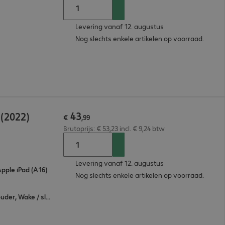
Levering vanaf 12. augustus
Nog slechts enkele artikelen op voorraad.
43
 (2022)
€
,
99
Brutoprijs: € 53,23 incl. € 9,24 btw
Levering vanaf 12. augustus
Apple iPad (A16)
Nog slechts enkele artikelen op voorraad.
All-round protection, Standfunctie, Penhouder, Wake / sleep