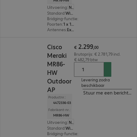
MR76-HW
Uitvoering
:
Nederland
Standard
:
Wi-Fi 6 (802.11ax)
Bridging-functie
:
Ja
Poorten
:
1 x 10/100/1000 RJ45
Antennes
:
Extern
€ 2.299,00
2
.
299
Cisco
€
,
00
Meraki
Brutoprijs: € 2.781,79 incl.
€ 482,79 btw
MR86-
HW
Outdoor
Levering zodra
beschikbaar
AP
Stuur me een bericht ind
Productnr.:
4472336-03
Fabrikant-nr.:
MR86-HW
Uitvoering
:
Nederland
Standard
:
Wi-Fi 6 (802.11ax)
Bridging-functie
:
Ja