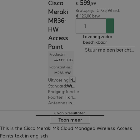
599
Cisco
€
,
99
Meraki
Brutoprijs: € 725,99 incl.
€ 126,00 btw
MR36-
HW
Access
Levering zodra
beschikbaar
Point
Stuur me een bericht ind
Productnr.:
4433110-03
Fabrikant-nr.:
MR36-HW
Uitvoering
:
Nederland
Standard
:
Wi-Fi 6 (802.11ax)
Bridging-functie
:
Ja
Poorten
:
1 x 10/100/1000 RJ45
Antennes
:
intern
6 van 6 resultaten
Toon meer
This is the Cisco Meraki MR Cloud Managed Wireless Access
Points text in englisch