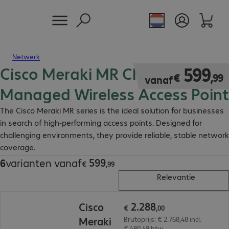
Netwerk
Cisco Meraki MR Cloud
€ 599,99
599
€
,
99
vanaf
Managed Wireless Access Point
The Cisco Meraki MR series is the ideal solution for businesses
in search of high-performing access points. Designed for
challenging environments, they provide reliable, stable network
coverage.
Details
599
6
varianten vanaf
€ 599,99
€
,
99
Relevantie
€ 2.288,00
2
.
288
Cisco
€
,
00
Meraki
Brutoprijs: € 2.768,48 incl.
€ 480,48 btw