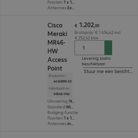
Poorten
:
1 x 1000/2,5G/5G RJ45
Antennes
:
Extern
€ 1.202,00
1
.
202
Cisco
€
,
00
Meraki
Brutoprijs: € 1.454,42 incl.
€ 252,42 btw
MR46-
HW
Access
Levering zodra
beschikbaar
Point
Stuur me een bericht ind
Productnr.:
4434899-03
Fabrikant-nr.:
MR46-HW
Uitvoering
:
Nederland
Standard
:
Wi-Fi 6 (802.11ax)
Bridging-functie
:
Ja
Poorten
:
1 x 1000/2,5G RJ45
Antennes
:
intern
€ 599,99