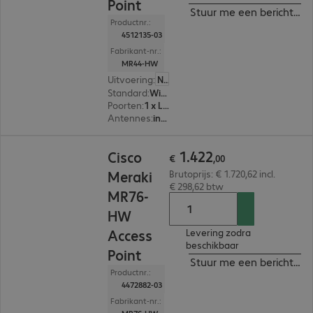
Point
Stuur me een bericht ind
Productnr.:
4512135-03
Fabrikant-nr.:
MR44-HW
Uitvoering
:
Nederland
Standard
:
Wi-Fi 6 (802.11ax)
Poorten
:
1 x LAN
Antennes
:
intern
€ 1.422,00
1
.
422
Cisco
€
,
00
Meraki
Brutoprijs: € 1.720,62 incl.
€ 298,62 btw
MR76-
HW
Access
Levering zodra
beschikbaar
Point
Stuur me een bericht ind
Productnr.:
4472882-03
Fabrikant-nr.: