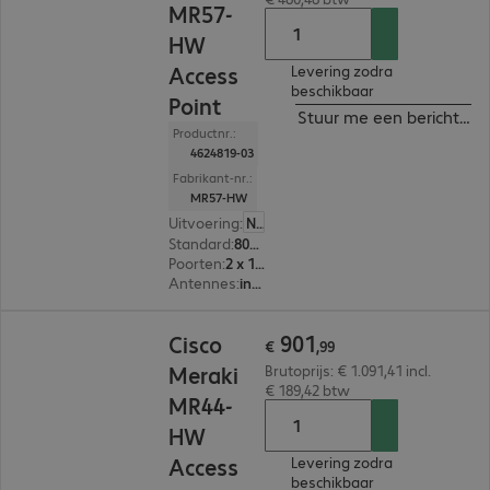
MR57-
HW
Access
Levering zodra
beschikbaar
Point
Stuur me een bericht ind
Productnr.:
4624819-03
Fabrikant-nr.:
MR57-HW
Uitvoering
:
Nederland
Standard
:
802.11ac
Poorten
:
2 x 1000/2,5G/5G RJ45
Antennes
:
intern
€ 901,99
901
Cisco
€
,
99
Meraki
Brutoprijs: € 1.091,41 incl.
€ 189,42 btw
MR44-
HW
Access
Levering zodra
beschikbaar