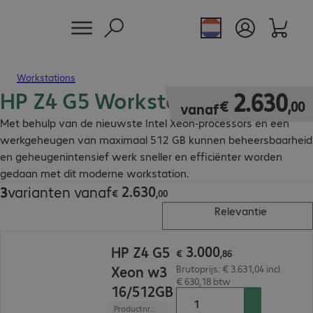
Workstations
HP Z4 G5 Workstations
€ 2.630,00
2
.
630
€
,
00
vanaf
Met behulp van de nieuwste Intel Xeon-processors en een
werkgeheugen van maximaal 512 GB kunnen beheersbaarheid
en geheugenintensief werk sneller en efficiënter worden
gedaan met dit moderne workstation.
2
.
630
3
varianten vanaf
€ 2.630,00
€
,
00
Relevantie
€ 3.000,86
3
.
000
HP Z4 G5
€
,
86
Xeon w3
Brutoprijs: € 3.631,04 incl.
€ 630,18 btw
16/512GB
Productnr.: