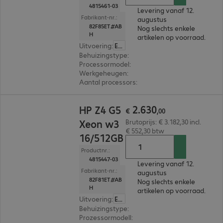
4815461-03
Levering vanaf 12.
Fabrikant-nr.:
augustus
82F85ET#AB
Nog slechts enkele
H
artikelen op voorraad.
Uitvoering
:
Europa
Behuizingstype
:
Tower
Processormodel
:
Intel Xeon w3-2425, 3.0 GHz
Werkgeheugen
:
16 GB
Aantal processors
:
1
€ 2.630,00
2
.
630
HP Z4 G5
€
,
00
Xeon w3
Brutoprijs: € 3.182,30 incl.
€ 552,30 btw
16/512GB
Productnr.:
4815447-03
Levering vanaf 12.
Fabrikant-nr.:
augustus
82F81ET#AB
Nog slechts enkele
H
artikelen op voorraad.
Uitvoering
:
Europa
Behuizingstype
:
Tower
Prozessormodell
:
Intel Xeon w3-2423, 2,1 GHz