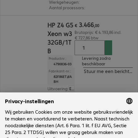
Werkgeheugen
:
16 GB
Aantal processors
:
1
€ 3.466,00
3
.
466
HP Z4 G5
€
,
00
Xeon w3
Brutoprijs: € 4.193,86 incl.
€ 727,86 btw
32GB/1T
B
Levering zodra
Productnr.:
beschikbaar
4790836-03
Stuur me een bericht ind
Fabrikant-nr.:
82F86ET#A
BH
Uitvoering
:
Europa
Behuizingstype
:
Tower
Processormodel
:
Intel Xeon w3-2435, 3.1 GHz
Werkgeheugen
:
32 GB
Aantal processors
:
1
3 van 3 resultaten
Toon meer