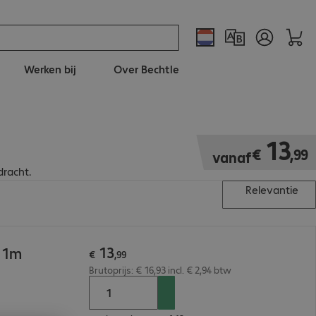
Werken bij
Over Bechtle
€ 13,99
13
€
,
99
vanaf
dracht.
Relevantie
13
 1m
€
,
99
Brutoprijs: € 16,93 incl. € 2,94 btw