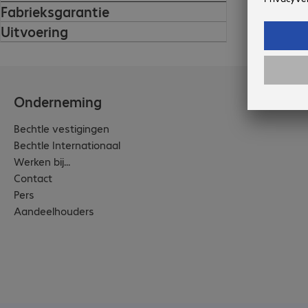
Fabrieksgarantie
Uitvoering
Onderneming
Bechtle vestigingen
Bechtle Internationaal
Werken bij...
Contact
Pers
Aandeelhouders