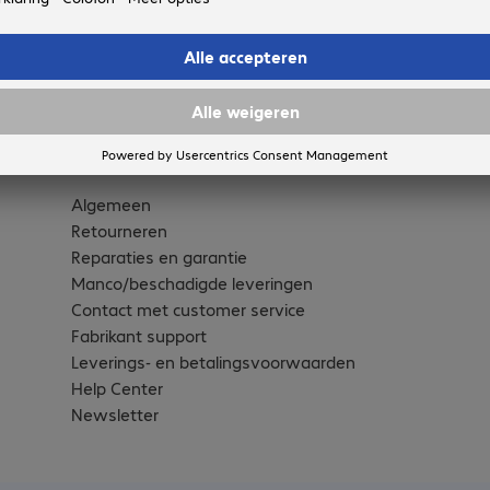
Customer Service
Algemeen
Retourneren
Reparaties en garantie
Manco/beschadigde leveringen
Contact met customer service
Fabrikant support
Leverings- en betalingsvoorwaarden
Help Center
Newsletter