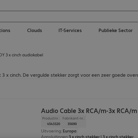
tions
Clouds
IT-Services
Publieke Sector
DY 3 x cinch audiokabel
t 3 x cinch. De vergulde stekker zorgt voor een zeer goede over
Audio Cable 3x RCA/m-3x RCA/m
Productnr.:
Fabrikant-nr.:
4543320
35690
Uitvoering
:
Europa
Aansluitingen
:
3 x cinch stekker | 3 x cinch stekker