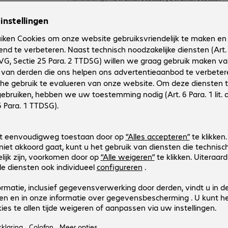
Kabellengte
:
1 m
1 van 1 resultaat
Toon meer