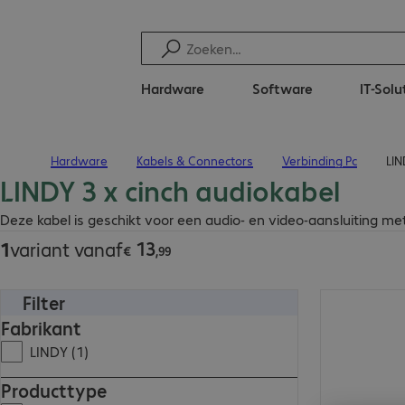
Hardware
Software
IT-Solu
Hardware
Kabels & Connectors
Verbinding Pc
LIN
Terug naar startpagina
LINDY 3 x cinch audiokabel
€ 13,99
Deze kabel is geschikt voor een audio- en video-aansluiting me
13
1
variant vanaf
€
,
99
Filter
€ 13,99
Fabrikant
LINDY (1)
Producttype