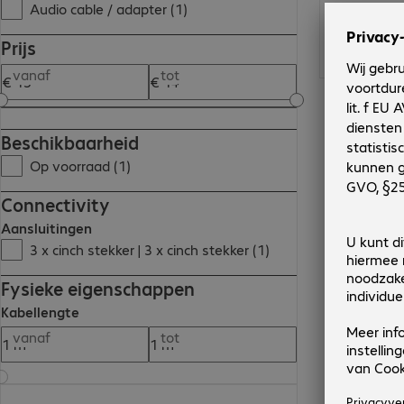
Audio cable / adapter (1)
Prijs
vanaf
tot
Beschikbaarheid
Op voorraad (1)
Connectivity
Aansluitingen
3 x cinch stekker | 3 x cinch stekker (1)
Fysieke eigenschappen
Kabellengte
vanaf
tot