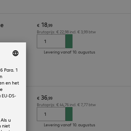
18
se
€
,
99
Brutoprijs: € 22,98 incl. € 3,99 btw
Levering vanaf 10. augustus
lands, Duits
36
€
,
99
Brutoprijs: € 44,76 incl. € 7,77 btw
Levering vanaf 10. augustus