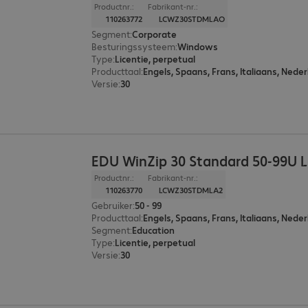
Productnr.:
Fabrikant-nr.:
110263772
LCWZ30STDMLAO
Segment
:
Corporate
Besturingssysteem
:
Windows
Type
:
Licentie, perpetual
Producttaal
:
Engels, Spaans, Frans, Italiaans, Neder
Versie
:
30
EDU WinZip 30 Standard 50-99U L
Productnr.:
Fabrikant-nr.:
110263770
LCWZ30STDMLA2
Gebruiker
:
50 - 99
Producttaal
:
Engels, Spaans, Frans, Italiaans, Neder
Segment
:
Education
Type
:
Licentie, perpetual
Versie
:
30