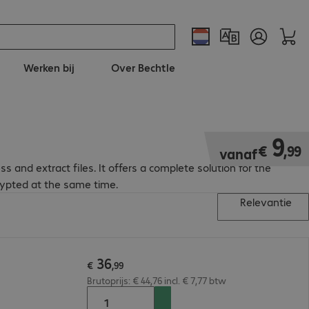
Werken bij
Over Bechtle
€ 9,99
9
€
,
99
vanaf
nd extract files. It offers a complete solution for the
crypted at the same time.
Relevantie
36
€
,
99
Brutoprijs: € 44,76 incl. € 7,77 btw