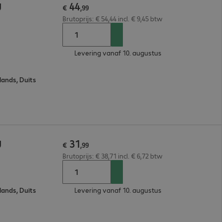
44
U
€
,
99
Brutoprijs: € 54,44 incl. € 9,45 btw
Levering vanaf 10. augustus
lands, Duits
31
U
€
,
99
Brutoprijs: € 38,71 incl. € 6,72 btw
lands, Duits
Levering vanaf 10. augustus