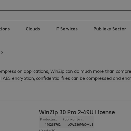
tions
Clouds
IT-Services
Publieke Sector
ip
mpression applications, WinZip can do much more than compress a
ful AES encryption, confidential files can be compressed and en
WinZip 30 Pro 2-49U License
Productnr.:
Fabrikant-nr.:
110263762
LCWZ30PROML1
Versie
:
30