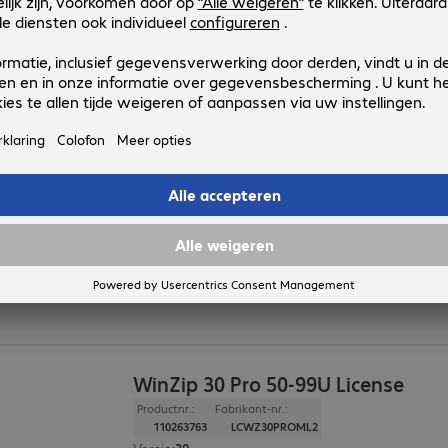
Besturingssysteem
:
Windows
Segment
:
Corporate
EDU WinZip 30 Pro 50-99U Licens
Productnr.:
Fabrikant-nr.:
110263764
LCWZ30PROMLA2
Type
:
Licentie, perpetual
Gebruiker
:
50 - 99
Segment
:
Education
Versie
:
30
Producttaal
:
Engels, Spaans, Frans, Italiaans, Neder
WinZip 30 Pro 50-99U License
Productnr.:
Fabrikant-nr.:
110263763
LCWZ30PROML2