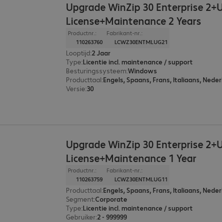
Upgrade WinZip 30 Enterprise 2+
License+Maintenance 2 Years
Productnr.:
Fabrikant-nr.:
110263760
LCWZ30ENTMLUG21
Looptijd
:
2 Jaar
Type
:
Licentie incl. maintenance / support
Besturingssysteem
:
Windows
Producttaal
:
Engels, Spaans, Frans, Italiaans, Neder
Versie
:
30
Upgrade WinZip 30 Enterprise 2+
License+Maintenance 1 Year
Productnr.:
Fabrikant-nr.:
110263759
LCWZ30ENTMLUG11
Producttaal
:
Engels, Spaans, Frans, Italiaans, Neder
Segment
:
Corporate
Type
:
Licentie incl. maintenance / support
Gebruiker
:
2 - 999999