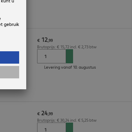
12
e
€
,
99
Brutoprijs: € 15,72 incl. € 2,73 btw
Levering vanaf 10. augustus
lands, Duits
24
€
,
99
Brutoprijs: € 30,24 incl. € 5,25 btw