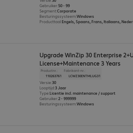
Versie
:
30
Gebruiker
:
50 - 99
Segment
:
Corporate
Besturingssysteem
:
Windows
Producttaal
:
Engels, Spaans, Frans, Italiaans, Neder
Upgrade WinZip 30 Enterprise 2+
License+Maintenance 3 Years
Productnr.:
Fabrikant-nr.:
110263761
LCWZ30ENTMLUG31
Versie
:
30
Looptijd
:
3 Jaar
Type
:
Licentie incl. maintenance / support
Gebruiker
:
2 - 999999
Besturingssysteem
:
Windows