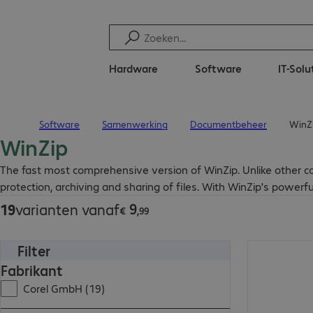
Hardware
Software
IT-Solu
Software
Samenwerking
Documentbeheer
WinZ
Terug naar startpagina
WinZip
€ 9,99
The fast most comprehensive version of WinZip. Unlike other co
protection, archiving and sharing of files. With WinZip's power
9
19
varianten vanaf
€
,
99
Filter
€ 36,99
Fabrikant
Corel GmbH (19)