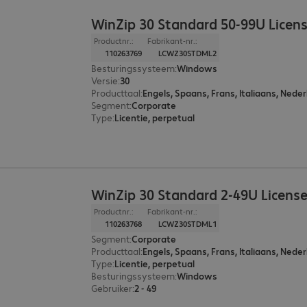
WinZip 30 Standard 50-99U Licen
Productnr.:
Fabrikant-nr.:
110263769
LCWZ30STDML2
Besturingssysteem
:
Windows
Versie
:
30
Producttaal
:
Engels, Spaans, Frans, Italiaans, Neder
Segment
:
Corporate
Type
:
Licentie, perpetual
WinZip 30 Standard 2-49U Licens
Productnr.:
Fabrikant-nr.:
110263768
LCWZ30STDML1
Segment
:
Corporate
Producttaal
:
Engels, Spaans, Frans, Italiaans, Neder
Type
:
Licentie, perpetual
Besturingssysteem
:
Windows
Gebruiker
:
2 - 49