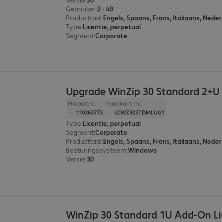
Gebruiker
:
2 - 49
Producttaal
:
Engels, Spaans, Frans, Italiaans, Neder
Type
:
Licentie, perpetual
Segment
:
Corporate
Upgrade WinZip 30 Standard 2+U 
Productnr.:
Fabrikant-nr.:
110263773
LCWZ30STDMLUG1
Type
:
Licentie, perpetual
Segment
:
Corporate
Producttaal
:
Engels, Spaans, Frans, Italiaans, Neder
Besturingssysteem
:
Windows
Versie
:
30
WinZip 30 Standard 1U Add-On L