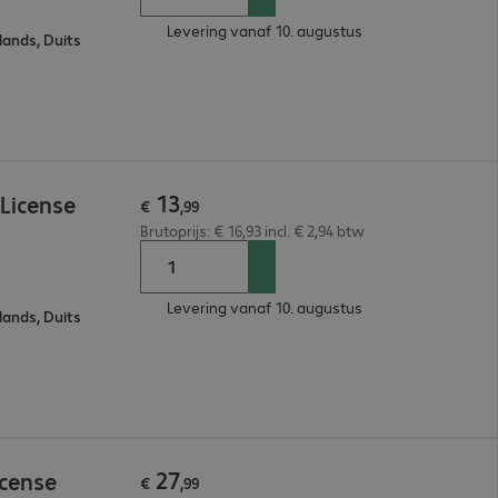
Levering vanaf 10. augustus
lands, Duits
13
License
€
,
99
Brutoprijs: € 16,93 incl. € 2,94 btw
Levering vanaf 10. augustus
lands, Duits
27
icense
€
,
99