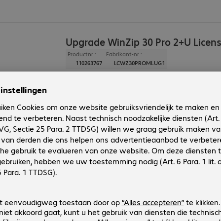
Upgrade WinZip 30 Pro 2+U Licen
Productnr.:
Fabrikant-nr.:
110263767
LCWZ30PROMLUG1
Gebruiker
:
2 - 999999
Versie
:
30
Type
:
Licentie, perpetual
Producttaal
:
Engels, Spaans, Frans, Italiaans, Neder
Besturingssysteem
:
Windows
WinZip 30 Pro 1U Add-On License
Productnr.:
Fabrikant-nr.:
110263766
LCWZ30PROMLAO
Type
:
Licentie, perpetual
Gebruiker
:
1
Versie
:
30