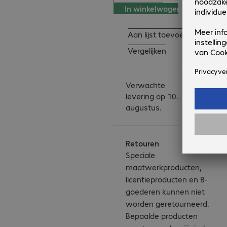
In winkelwagen
Aan lijst toevoegen
Vergelijken
Verwachte
levering op 10.
augustus.
Retouren
Speciale
maatwerkproducten,
licentieproducten en B-
goederen kunnen niet
worden geretourneerd.
Bepaalde producten