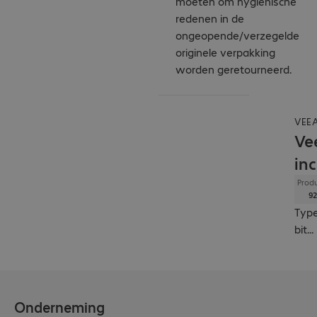
moeten om hygiënische
redenen in de
ongeopende/verzegelde
originele verpakking
worden geretourneerd.
VEE
Ve
in
Produ
92
Type
bit
...
Onderneming