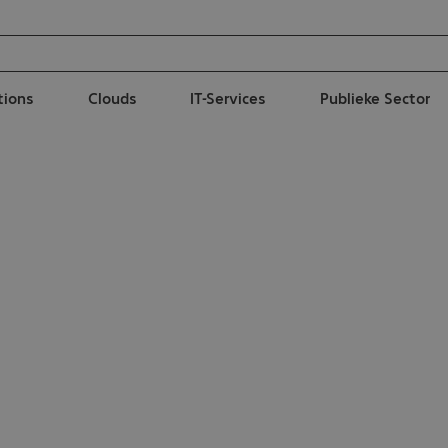
tions
Clouds
IT-Services
Publieke Sector
Basic Support is included.