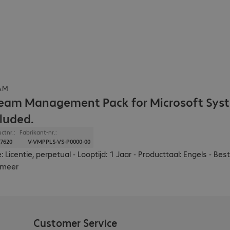
AM
eam Management Pack for Microsoft System
cluded.
ctnr.:
Fabrikant-nr.:
7620
V-VMPPLS-VS-P0000-00
: Licentie, perpetual - Looptijd: 1 Jaar - Producttaal: Engels - 
meer
Customer Service