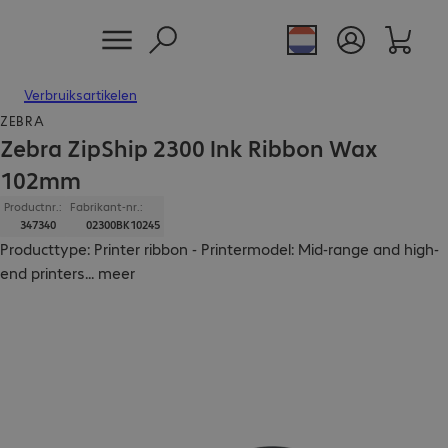
Verbruiksartikelen
ZEBRA
Zebra ZipShip 2300 Ink Ribbon Wax
102mm
Productnr.:
Fabrikant-nr.:
347340
02300BK10245
Producttype: Printer ribbon - Printermodel: Mid-range and high-
end printers
...
meer