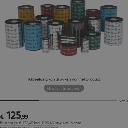
Afbeelding kan afwijken van het product
Tik om in te zoomen
1 van 3
125
€ 125,99
€
,
99
Brutoprijs: € 152,45 incl. € 26,46 btw
excl.
vaste
transactiekosten/verzendkosten