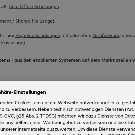
 z.B.
Libre Office Schulungen
nt / Shared file usage)
B. Linux
High-End-Schulungen
mit oder ohne
Zertifizierung
oder 
chlüsselung)
stems - aus den etablierten Systemen auf dem Markt stellen 
er vorheriger Beratung, in der wir Migrationspfade und den Sch
e getestete nutzbare Standards darstellen. Datenschutz und Co
nde
High-End-Schulungen
der Bechtle Schulungszentren, gegeben
en in maßgeschneiderten halbtägigen, eintägigen oder mehrtäg
en der Bechtle Schulungszentren
len Nutzern über Automatismen