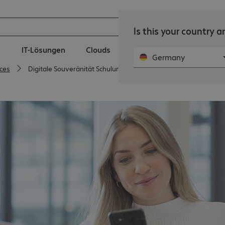
Is this your country 
e
IT-Lösungen
Clouds
IT-Services
Public Se
Germany
ices
Digitale Souveränität Schulungen