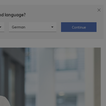
and language?
ctor
Karriere
Über Bechtle
German
Continue