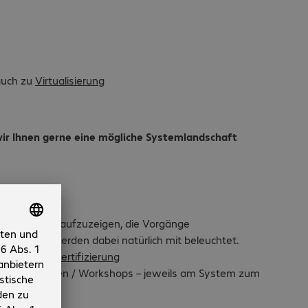
auch zu
Virtualisierung
wir Ihnen gerne eine mögliche Systemlandschaft
ulungsbedarf aufzuzeigen, die Vorgänge
mpliance werden dabei natürlich mit beleuchtet.
enfalls mit
Zertifizierung
igen Schulungen / Workshops – jeweils am System zum