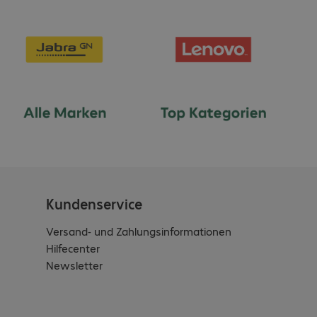
Nachhaltigkeitszertifizierungen
:
TCO Certified 9
Gewicht
:
0,164 kg
Lieferumfang
:
USB Typ C - USB Typ A Adapter
Kundenservice
Versand- und Zahlungsinformationen
Hilfecenter
Newsletter