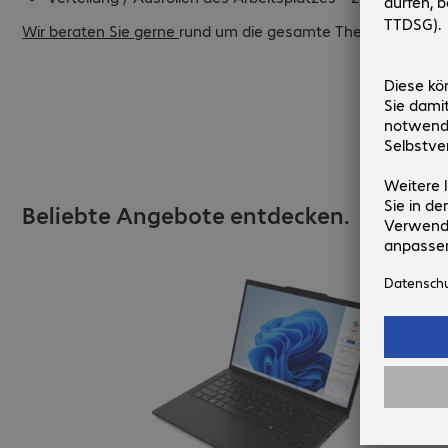
Wir beraten Sie gerne
rund um die gesamte Thematik!
Beliebte Angebote entdecken.