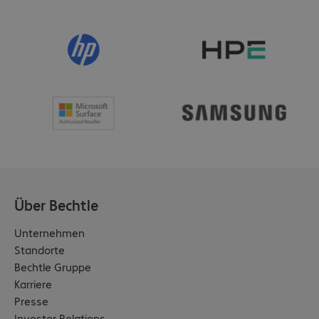
Taktgeschwindigkeit
:
5.600 MHz
Speicherbänke belegt/gesamt
:
1 / 2
Max. Arbeitsspeicher
:
64 GB
Betriebssystem
:
Windows 11 Pro 64-Bit
Grafikkartentyp
:
Onboard / -
Grafikkarte
:
Intel Graphics
SSD
:
512 GB
SSD-Format
:
1 x M.2 PCIe
Wireless Funktionen
:
Bluetooth
Wireless Funktionen
:
WLAN
Wireless Funktionen
:
WWAN intern nachrüstbar
Über Bechtle
Anschlüsse
:
1 x Combo Mikrofon/Kopfhörer
Anschlüsse
:
1 x HDMI
Unternehmen
Anschlüsse
:
1 x RJ45
Standorte
Anschlüsse
:
2 x Thunderbolt 4
Bechtle Gruppe
Anschlüsse
:
2 x USB 3.0 Typ A
Karriere
Integrierte Webcam
:
5 Megapixel
Presse
Integrierte Webcam
:
Infrarotkamera
Investor Relations