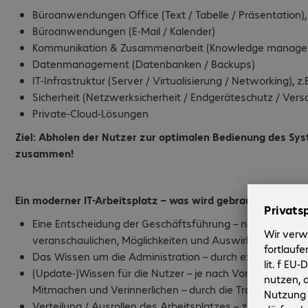
Büroanwendungen Office (Text / Tabelle / Präsentation),
Büroanwendungen (E-Mail / Kalender)
Kommunikation & Zusammenarbeit (Knowledge manageme
Datenmanagement (Datenbanken / Backups)
IT-Infrastruktur (Server / Virtualisierung / Networking), z.
Sicherheit (Netzwerksicherheit / Endgeräteschutz / Vers
Private-Cloud-Lösungen
Ziel: Abholen der Nutzer zur optimalen Bedienung des Sy
zusammen!
Ein moderner IT-Arbeitsplatz – was wird gebraucht?
Eine Entscheidung der Geschäftsführung – nach intensiv
veranschaulichen, Möglichkeiten und Auswirkungen sowi
Das Wissen um die Administration – durch exakt passe
(Update-)Wissen für die Nutzer – je nach Vorkenntniss
Mitmachen und Verinnerlichen – durch die Trainer-Expert
Verteilung / Ausrollen des Arbeitsplatzes – z.B. bei vie