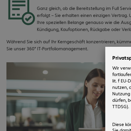
Ganz gleich, ob die Bereitstellung im Full Ser
erfolgt – Sie erhalten einen einzigen Vertrag
Ihre speziellen Belange genauso wie die Ausg
Kündigung, Kaufoptionen, Rückgabe oder Verlä
Während Sie sich auf Ihr Kerngeschäft konzentrieren, kümme
Sie unser 360° IT-Portfoliomanagement.