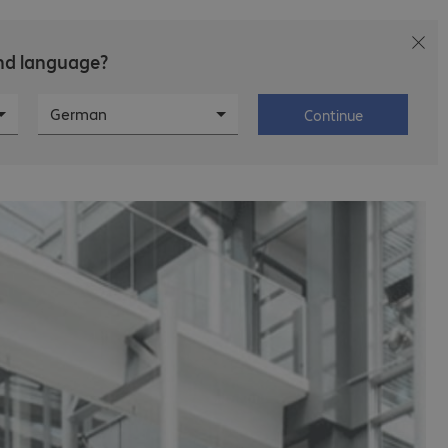
and language?
ctor
Karriere
Über Bechtle
German
Continue