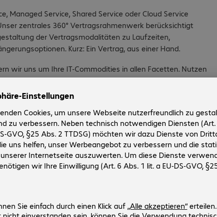
vice, Managed Service, Shared Service oder Cloud Service
. Unser zentrales 360° Vertragsrahmenwerk berücksichtigt
estaltung der Vertragsmodalitäten zu Laufzeiten,
ngerungsoptionen. Kurz: Ein Vertrag, aus einer Hand.
rn wir uns um Ihre IT-Commodities in allen Facetten. Nutzen