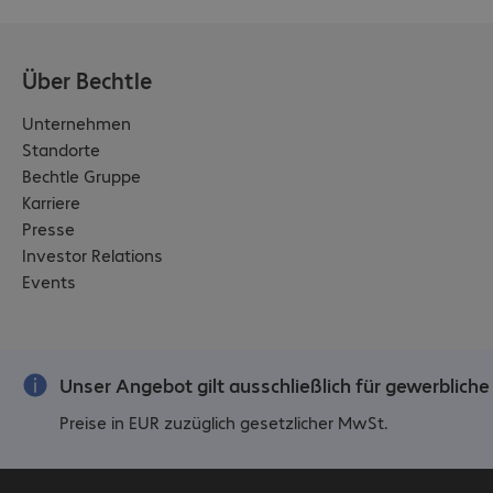
Reaktionszeit
:
6 ms
Displayoberfläche
:
Matt
Hintergrundbeleuchtung
:
White-LED
Über Bechtle
Signaleingang
:
1 x DisplayPort (digital)
Signaleingang
:
1 x HDMI (digital)
Unternehmen
Zusätzliche Anschlüsse
:
DisplayPort-Out
Standorte
Zusätzliche Anschlüsse
:
USB-Hub
Bechtle Gruppe
Farbe
:
Schwarz
Karriere
Lautsprecher
:
Optional
Presse
Funktionen
:
Blaulichtfilter
Investor Relations
Funktionen
:
Daisy-Chain
Events
Funktionen
:
Flicker-Free Technologie
Rotation auf Hochformat
:
Ja
Höhenverstellbarkeit
:
Ja
Höhenverstellbarkeit
:
155 mm
Unser Angebot gilt ausschließlich für gewerblich
VESA-Montagestandard
:
100 x 100 mm
Preise in EUR zuzüglich gesetzlicher MwSt.
Nachhaltigkeitszertifizierungen
:
ENERGY STAR
8.0
Nachhaltigkeitszertifizierungen
:
EPEAT Gold