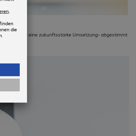
ualisierung und eine zukunftsstarke Umsetzung– abgestimmt