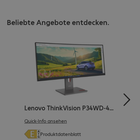
Beliebte Angebote entdecken.
Lenovo ThinkVision P34WD-40 Curved
Hersteller-Nr.
:
64ADGAT1EU
Quick-Info ansehen
Artikel-Nr.
:
4898865
Herste
Produkttyp
:
Desktop Monitor
(
PDF, 93.12 KB
)
Produktdatenblatt
Quick-
Artikel