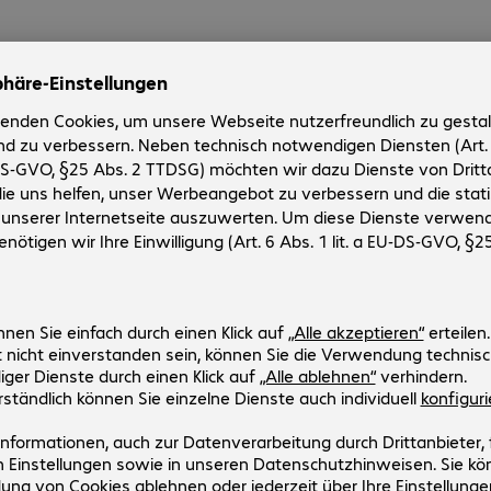
oduktkonfiguration
9 €
99
€
topreis: 2,37 € inkl. 0,38 € MwSt.
zzgl.
nsaktionspauschale inkl. Versandkosten
Bestellen Sie jetzt und Sie erhalten
die Ware sobald diese verfügbar
ist.
Aktuell kein Produkt verfügbar
Verfügbarkeitserinnerung