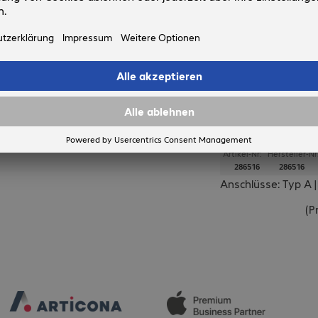
In den Warenkorb
Merken
Vergleichen
ARTICONA
ARTICONA USB
Artikel-Nr:
Hersteller-Nr
286516
286516
Anschlüsse: Typ A | 
(
P