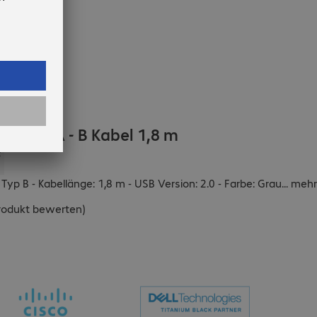
 Typ A - B Kabel 1,8 m
:
Typ B - Kabellänge: 1,8 m - USB Version: 2.0 - Farbe: Grau
...
mehr
rodukt bewerten
)