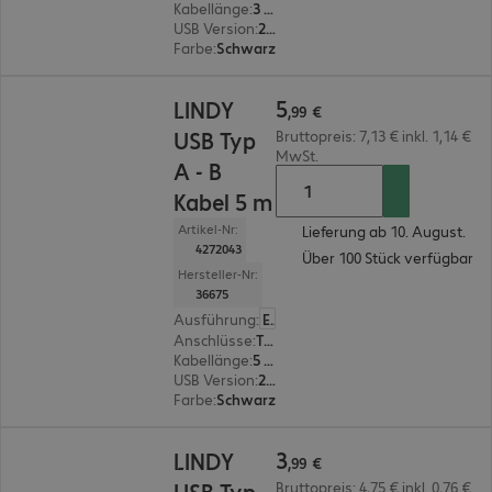
Kabellänge
:
3 m
USB Version
:
2.0
Farbe
:
Schwarz
5,99 €
5
LINDY
,
99
€
USB Typ
Bruttopreis: 7,13 € inkl. 1,14 €
MwSt.
A - B
Kabel 5 m
Artikel-Nr:
Lieferung ab 10. August.
4272043
Über 100 Stück verfügbar
Hersteller-Nr:
36675
Ausführung
:
Europäisch
Anschlüsse
:
Typ A | Typ B
Kabellänge
:
5 m
USB Version
:
2.0
Farbe
:
Schwarz
3,99 €
3
LINDY
,
99
€
USB Typ
Bruttopreis: 4,75 € inkl. 0,76 €