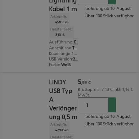
Kabel 1 m
Lieferung ab 10. August.
Über 100 Stück verfügbar
Artikel-Nr:
4581126
Hersteller-Nr:
31316
Ausführung
:
Europäisch
Anschlüsse
:
Typ C | Lightning
Kabellänge
:
1 m
USB Version
:
2.0
Farbe
:
Weiß
5,99 €
5
LINDY
,
99
€
USB Typ
Bruttopreis: 7,13 € inkl. 1,14 €
MwSt.
A
Verlänger
ung 0,5 m
Lieferung ab 10. August.
Über 100 Stück verfügbar
Artikel-Nr:
4290578
Hersteller-Nr: