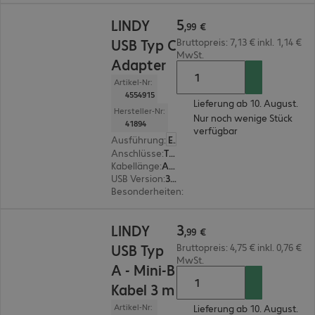
5,99 €
5
LINDY
,
99
€
USB Typ C
Bruttopreis: 7,13 € inkl. 1,14 €
MwSt.
Adapter
Artikel-Nr:
4554915
Lieferung ab 10. August.
Hersteller-Nr:
Nur noch wenige Stück
41894
verfügbar
Ausführung
:
Europäisch
Anschlüsse
:
Typ C | Typ C
Kabellänge
:
Adapter 0 m
USB Version
:
3.2
Besonderheiten
:
Abgewinkelt
3,99 €
3
LINDY
,
99
€
USB Typ
Bruttopreis: 4,75 € inkl. 0,76 €
MwSt.
A - Mini-B
Kabel 3 m
Artikel-Nr:
Lieferung ab 10. August.