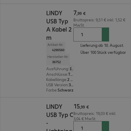
7,99 €
7
LINDY
,
99
€
USB Typ
Bruttopreis: 9,51 € inkl. 1,52 €
MwSt.
A Kabel 2
m
Artikel-Nr:
Lieferung ab 10. August.
4290560
Über 100 Stück verfügbar
Hersteller-Nr:
36752
Ausführung
:
Europäisch
Anschlüsse
:
Typ A Stecker | Typ A Stecker
Kabellänge
:
2 m
USB Version
:
3.0
Farbe
:
Schwarz
15,99 €
15
LINDY
,
99
€
USB Typ C
Bruttopreis: 19,03 € inkl.
3,04 € MwSt.
-
Lightning