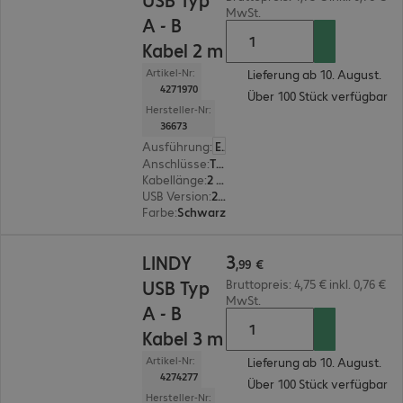
MwSt.
A - B
Kabel 2 m
Artikel-Nr:
Lieferung ab 10. August.
4271970
Über 100 Stück verfügbar
Hersteller-Nr:
36673
Ausführung
:
Europäisch
Anschlüsse
:
Typ A | Typ B
Kabellänge
:
2 m
USB Version
:
2.0
Farbe
:
Schwarz
3,99 €
3
LINDY
,
99
€
USB Typ
Bruttopreis: 4,75 € inkl. 0,76 €
MwSt.
A - B
Kabel 3 m
Artikel-Nr:
Lieferung ab 10. August.
4274277
Über 100 Stück verfügbar
Hersteller-Nr: