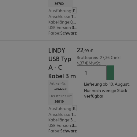
36760
Ausführung
:
Europäisch
Anschlüsse
:
Typ A Stecker | Typ A Buchse
Kabellänge
:
0,5 m
USB Version
:
3.0
Farbe
:
Schwarz
22,99 €
22
LINDY
,
99
€
USB Typ
Bruttopreis: 27,36 € inkl.
4,37 € MwSt.
A - C
Kabel 3 m
Artikel-Nr:
Lieferung ab 10. August.
4844698
Nur noch wenige Stück
verfügbar
Hersteller-Nr:
36919
Ausführung
:
Europäisch
Anschlüsse
:
Typ C | Typ A
Kabellänge
:
3 m
USB Version
:
3.1
Farbe
:
Schwarz