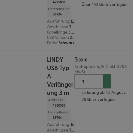
4275801
Über 100 Stück verfügbar
Hersteller-Nr:
36724
Ausführung
:
Europäisch
Anschlüsse
:
Typ A | Typ Mini-B
Kabellänge
:
3 m
USB Version
:
2.0
Farbe
:
Schwarz
3,99 €
3
LINDY
,
99
€
USB Typ
Bruttopreis: 4,75 € inkl. 0,76 €
MwSt.
A
Verlänger
ung 3 m
Lieferung ab 10. August.
76 Stück verfügbar
Artikel-Nr:
4280353
Hersteller-Nr:
36704
Ausführung
:
Europäisch
Anschlüsse
:
Typ A Stecker | Typ A Buchse