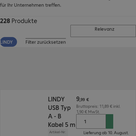
für Ihr Unternehmen treffen.
228
Produkte
Relevanz
LINDY
Filter zurücksetzen
9,99 €
9
LINDY
,
99
€
USB Typ
Bruttopreis: 11,89 € inkl.
1,90 € MwSt.
A - B
Kabel 5 m
Artikel-Nr:
Lieferung ab 10. August.