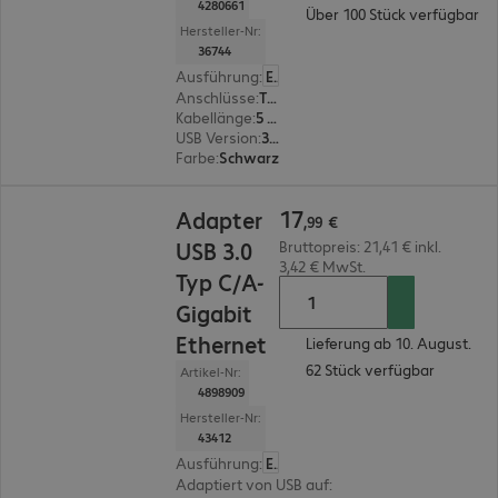
4280661
Über 100 Stück verfügbar
Hersteller-Nr:
36744
Ausführung
:
Europäisch
Anschlüsse
:
Typ A | Typ B
Kabellänge
:
5 m
USB Version
:
3.0
Farbe
:
Schwarz
17,99 €
17
Adapter
,
99
€
USB 3.0
Bruttopreis: 21,41 € inkl.
3,42 € MwSt.
Typ C/A-
Gigabit
Ethernet
Lieferung ab 10. August.
62 Stück verfügbar
Artikel-Nr:
4898909
Hersteller-Nr:
43412
Ausführung
:
Europäisch
Adaptiert von USB auf
:
Ethernet