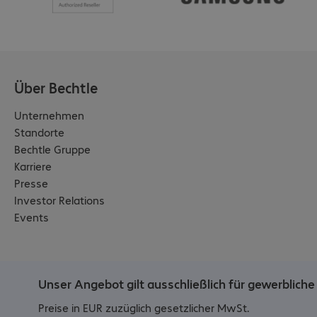
Maßnahmen aufrecht. 
Ein 
wiederverwendeter 
HP-Chip ermöglicht die 
Verwendung von 
Über Bechtle
wiederverwendeten, 
wiederaufbereiteten 
Unternehmen
und wiederbefüllten 
Standorte
Druckpatronen. Mehr 
Bechtle Gruppe
dazu unter: 
Karriere
http://www.hp.com/le
Presse
arn/ds
Investor Relations
Events
Unser Angebot gilt ausschließlich für gewerblich
Preise in EUR zuzüglich gesetzlicher MwSt.