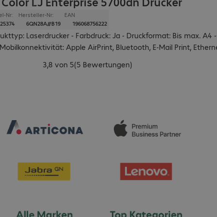
 Color LJ Enterprise 5700dn Drucker
el-Nr:
Hersteller-Nr:
EAN
25374
6QN28A#B19
196068756222
ukttyp: Laserdrucker - Farbdruck: Ja - Druckformat: Bis max. A4 
Mobilkonnektivität: Apple AirPrint, Bluetooth, E-Mail Print, Ether
3,8 von 5
(
5 Bewertungen
)