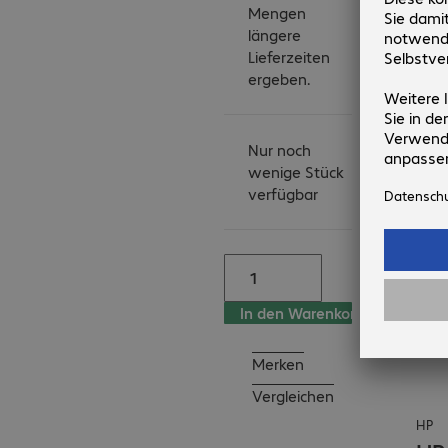
Mengen
Drucker nach ihren 
längere
wünschen farblich zu 
Lieferzeiten
gestalten.

ergeben.
Soll es ein Hingucker 
sein oder doch eher 
dezent.

Nur noch
Zwischen 5 
wenige Stück
Farbpenals haben die 
verfügbar
die Wahl. (nicht im 
Lieferumfang 
enthalten)

In den Warenkorb
Highlights:

- HP Wolf Pro Security

Merken
- optionales NFC 
Vergleichen
Touch-to-Print

- Steckplatz für Kabel-
HP
Sicherheitsschloss
