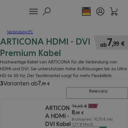
Verbindung PC
ARTICONA HDMI - DVI
7,99 €
7
,
99
€
ab
Premium Kabel
Hochwertige Kabel von ARTICONA für die Verbindung von
HDMI und DVI. Sie unterstützen hohe Auflösungen bis zu Ultra
HD 4k 30 Hz. Der Textilmantel sorgt für mehr Flexibilität.
7
3
Varianten ab
7,99 €
,
99
€
Relevanz
8,99 €
14,46 €
-37%
ARTICON
8
,
99
€
A HDMI -
Bruttopreis: 10,70 € inkl.
DVI Kabel
1,71 € MwSt.