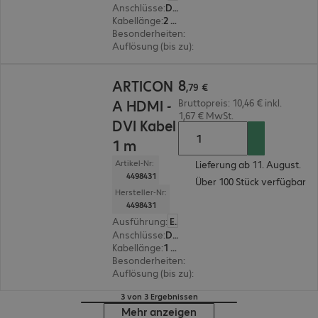
Anschlüsse
:
DVI-D | HDMI(A)
Kabellänge
:
2 m
Besonderheiten
:
Textilmantel
Auflösung (bis zu)
:
3.840 x 2.160 Pixel bei 30 Hz
8,79 €
8
ARTICON
,
79
€
A HDMI -
Bruttopreis: 10,46 € inkl.
1,67 € MwSt.
DVI Kabel
1 m
Artikel-Nr:
Lieferung ab 11. August.
4498431
Über 100 Stück verfügbar
Hersteller-Nr:
4498431
Ausführung
:
Europäisch
Anschlüsse
:
DVI-D | HDMI(A)
Kabellänge
:
1 m
Besonderheiten
:
Textilmantel
Auflösung (bis zu)
:
3.840 x 2.160 Pixel bei 30 Hz
3 von 3 Ergebnissen
Mehr anzeigen