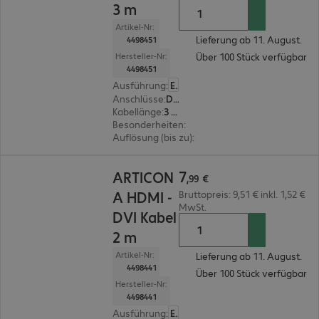
3 m
Artikel-Nr:
Lieferung ab 11. August.
4498451
Über 100 Stück verfügbar
Hersteller-Nr:
4498451
Ausführung
:
Europäisch
Anschlüsse
:
DVI-D | HDMI(A)
Kabellänge
:
3 m
Besonderheiten
:
Textilmantel
Auflösung (bis zu)
:
3.840 x 2.160 Pixel bei 30 Hz
7,99 €
7
ARTICON
,
99
€
A HDMI -
Bruttopreis: 9,51 € inkl. 1,52 €
MwSt.
DVI Kabel
2 m
Artikel-Nr:
Lieferung ab 11. August.
4498441
Über 100 Stück verfügbar
Hersteller-Nr:
4498441
Ausführung
:
Europäisch