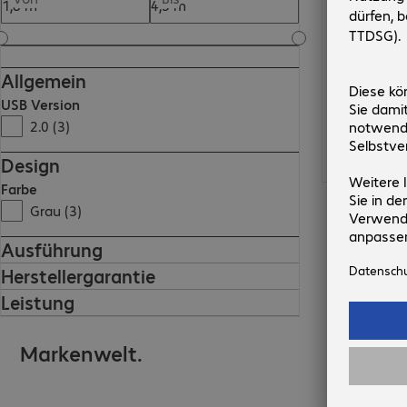
Allgemein
USB Version
2.0 (3)
Design
Farbe
Grau (3)
Ausführung
Herstellergarantie
Leistung
Markenwelt.