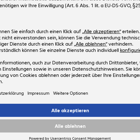
Artikel-Nr:
Hersteller-Nr:
238465
238465
Ausführung
:
Europäisch
Anschlüsse
:
Typ A Stecker | Typ A Stecker
Kabellänge
:
1,8 m
USB Version
:
2.0
Farbe
:
Grau
3 von 3 Ergebniss
Mehr anzeige