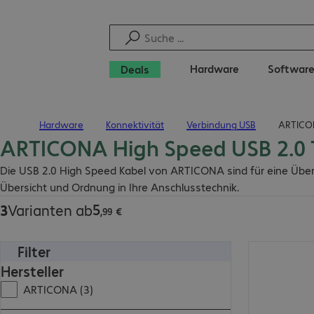
Hardware
Softwar
Deals
Hardware
Konnektivität
Verbindung USB
ARTICON
Startseite
ARTICONA High Speed USB 2.0 
5,99 €
Die USB 2.0 High Speed Kabel von ARTICONA sind für eine Über
Übersicht und Ordnung in Ihre Anschlusstechnik.
5
3
Varianten ab
,
99
€
Filter
9,99 €
Hersteller
ARTICONA (3)