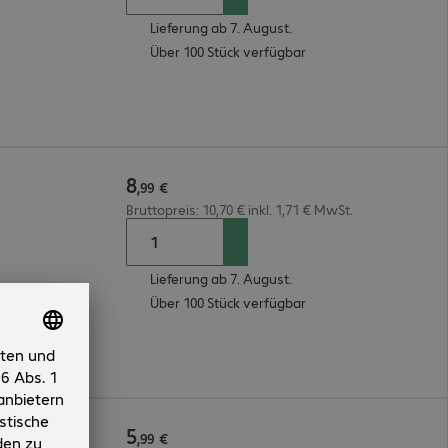
Lieferung ab 7. August.
Über 100 Stück verfügbar
8
,
99
€
Bruttopreis: 10,70 € inkl. 1,71 € MwSt.
Lieferung ab 7. August.
Über 100 Stück verfügbar
5
,
99
€