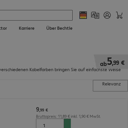
ctor
Karriere
Über Bechtle
5,99 €
5
,
99
€
ab
verschiedenen Kabelfarben bringen Sie auf einfachste Weise
Relevanz
9
,
99
€
Bruttopreis: 11,89 € inkl. 1,90 € MwSt.