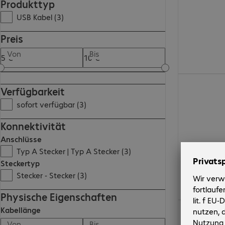
Produkttyp
USB Kabel (3)
Preis
Von
Bis
8,99 €
Verfügbarkeit
sofort verfügbar (3)
Konnektivität
Anschlüsse
Typ A Stecker | Typ A Stecker (3)
Steckertyp
Stecker - Stecker (3)
Physische Eigenschaften
5,99 €
Kabellänge
Von
Bis