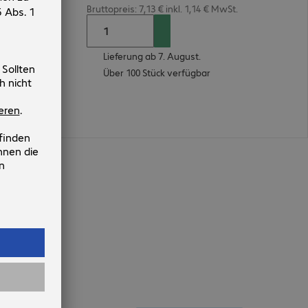
Bruttopreis: 7,13 € inkl. 1,14 € MwSt.
Lieferung ab 7. August.
Über 100 Stück verfügbar
en
n