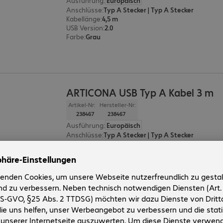
Ausführung
:
Europäisch
Anschlüsse
:
Typ A Stecker | Typ A Stecker
Kabellänge
:
4,5 m
USB Version
:
2.0
Farbe
:
Grau
ARTICONA USB Typ A Kabel 3 m
Artikel-Nr:
Hersteller-Nr:
238467
238467
Ausführung
:
Europäisch
Anschlüsse
:
Typ A Stecker | Typ A Stecker
Kabellänge
:
3 m
USB Version
:
2.0
Farbe
:
Grau
ARTICONA USB Typ A Kabel 1.8 m