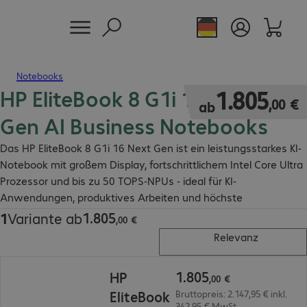
Notebooks
HP EliteBook 8 G1i 16" Next
1.805,00 €
1
.
805
,
00
€
ab
Gen AI Business Notebooks
Das HP EliteBook 8 G1i 16 Next Gen ist ein leistungsstarkes KI-
Notebook mit großem Display, fortschrittlichem Intel Core Ultra
Prozessor und bis zu 50 TOPS-NPUs - ideal für KI-
Anwendungen, produktives Arbeiten und höchste
Sicherheitsanforderungen.
1
.
805
1
Variante ab
1.805,00 €
,
00
€
Relevanz
1.805,00 €
1
.
805
HP
,
00
€
EliteBook
Bruttopreis: 2.147,95 € inkl.
342,95 € MwSt.