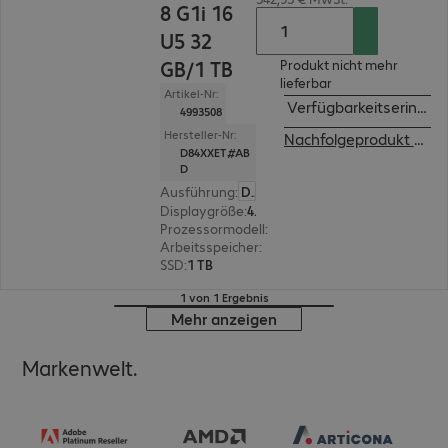
8 G1i 16
U5 32
GB/1 TB
Produkt nicht mehr
lieferbar
Artikel-Nr:
Verfügbarkeitserinner
4993508
Hersteller-Nr:
Nachfolgeprodukt ansehen
D84XXET#AB
D
Ausführung
:
Deutsch
Displaygröße
:
40,6 cm (16,0")
Prozessormodell
:
Intel Core Ultra 5 228V, 2,1 G
Arbeitsspeicher
:
32 GB
SSD
:
1 TB
1 von 1 Ergebnis
Mehr anzeigen
Markenwelt.