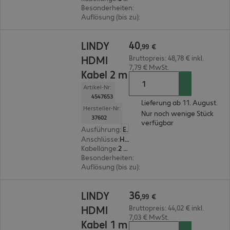
Besonderheiten
:
Metall Stecker
Auflösung (bis zu)
:
10.240 x 4.320 Pixel bei 120 H
40,99 €
40
LINDY
,
99
€
HDMI
Bruttopreis: 48,78 € inkl.
7,79 € MwSt.
Kabel 2 m
Artikel-Nr:
4547653
Lieferung ab 11. August.
Hersteller-Nr:
Nur noch wenige Stück
37602
verfügbar
Ausführung
:
Europäisch
Anschlüsse
:
HDMI(A) | HDMI(A)
Kabellänge
:
2 m
Besonderheiten
:
Metall Stecker
Auflösung (bis zu)
:
10.240 x 4.320 Pixel bei 120 H
36,99 €
36
LINDY
,
99
€
HDMI
Bruttopreis: 44,02 € inkl.
7,03 € MwSt.
Kabel 1 m