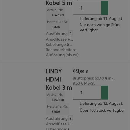
Kabel 5 m
Artikel-Nr:
4547661
Lieferung ab 11. August.
Hersteller-Nr:
Nur noch wenige Stück
37604
verfügbar
Ausführung
:
Europäisch
Anschlüsse
:
HDMI(A) | HDMI(A)
Kabellänge
:
5 m
Besonderheiten
:
Metall Stecker
Auflösung (bis zu)
:
10.240 x 4.320 Pixel bei 120 H
49,99 €
49
LINDY
,
99
€
HDMI
Bruttopreis: 59,49 € inkl.
9,50 € MwSt.
Kabel 3 m
Artikel-Nr:
4547658
Lieferung ab 12. August.
Hersteller-Nr:
Über 100 Stück verfügbar
37603
Ausführung
:
Europäisch
Anschlüsse
:
HDMI(A) | HDMI(A)
Kabellänge
:
3 m