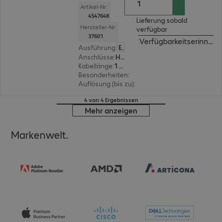
Artikel-Nr:
4547648
Lieferung sobald
Hersteller-Nr:
verfügbar
37601
Verfügbarkeitserinneru
Ausführung
:
Europäisch
Anschlüsse
:
HDMI(A) | HDMI(A)
Kabellänge
:
1 m
Besonderheiten
:
Metall Stecker
Auflösung (bis zu)
:
10.240 x 4.320 Pixel bei 120 H
4 von 4 Ergebnissen
Mehr anzeigen
Markenwelt.