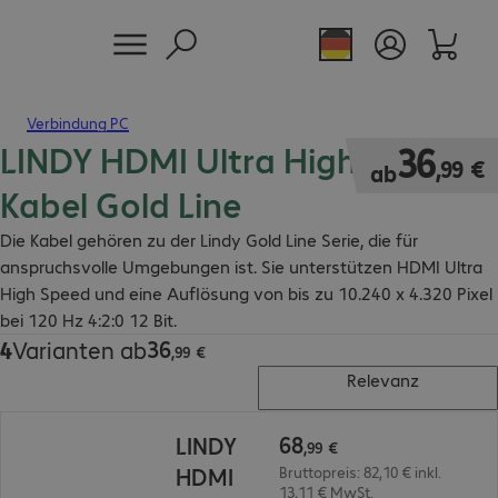
Verbindung PC
LINDY HDMI Ultra High Speed
36,99 €
36
,
99
€
ab
Kabel Gold Line
Die Kabel gehören zu der Lindy Gold Line Serie, die für
anspruchsvolle Umgebungen ist. Sie unterstützen HDMI Ultra
High Speed und eine Auflösung von bis zu 10.240 x 4.320 Pixel
bei 120 Hz 4:2:0 12 Bit.
36
4
Varianten ab
36,99 €
,
99
€
Relevanz
68,99 €
68
LINDY
,
99
€
HDMI
Bruttopreis: 82,10 € inkl.
13,11 € MwSt.