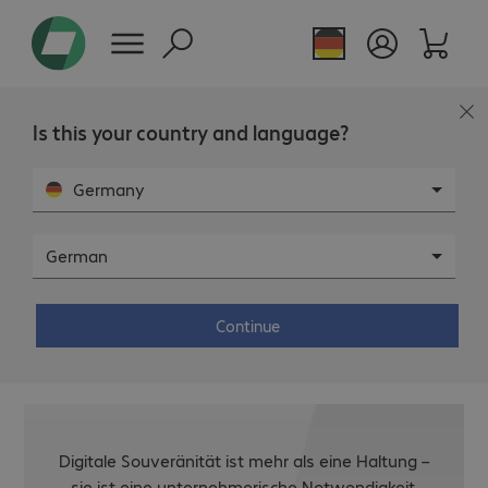
Is this your country and language?
Germany
German
Digitale Souveränität strategisch
steuern. Mit dem Bechtle Index of
Continue
Sovereignty.
Digitale Souveränität ist mehr als eine Haltung –
sie ist eine unternehmerische Notwendigkeit.