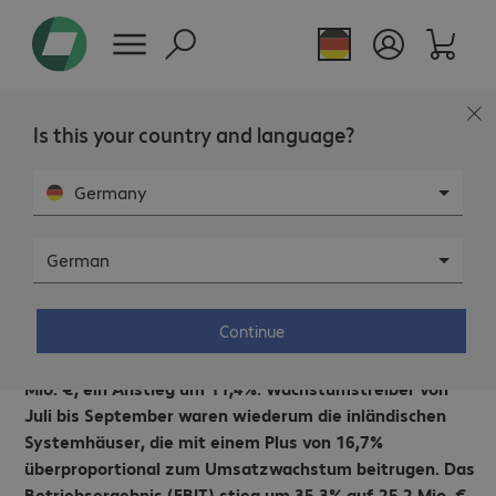
Is this your country and language?
Bechtle mit sehr starkem dritten Quartal.
Umsatz steigt um 11,4% auf 558,8 Mio. €
Germany
Konzern-EBIT mit 25,2 Mio. € 35,3% über Vorjahr
Überragende Entwicklung im inländischen
German
Systemhausgeschäft
Zuversichtlich für das vierte Quartal
Continue
Neckarsulm, 14. November 2013 – Im dritten Quartal
2013 erzielte die Bechtle AG einen Umsatz von 558,8
Mio. €, ein Anstieg um 11,4%. Wachstumstreiber von
Juli bis September waren wiederum die inländischen
Systemhäuser, die mit einem Plus von 16,7%
überproportional zum Umsatzwachstum beitrugen. Das
Betriebsergebnis (EBIT) stieg um 35,3% auf 25,2 Mio. €.