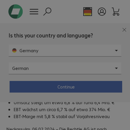
Is this your country and language?
Germany
German
Bechtle auch 2023 erfolgreich
Continue
Geschäftsvolumen erhöht sich um gut 7 % auf 7,8
Mrd. €
Umsatz steigt um etwa 6,8 % auf rund 6,4 Mrd. €
EBT wächst um circa 6,7 % auf etwa 374 Mio. €
EBT-Marge mit 5,8 % stabil auf Vorjahresniveau
Neckarsulm, 06.02.2024 – Die Bechtle AG ist nach