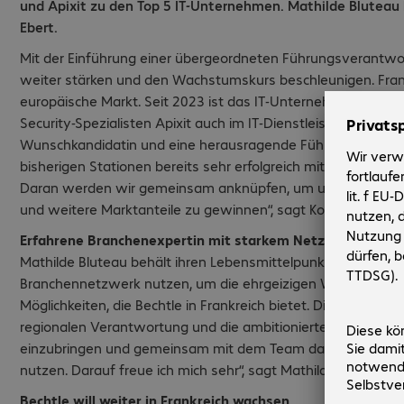
und Apixit zu den Top 5 IT-Unternehmen. Mathilde Bluteau 
Ebert.
Mit der Einführung einer übergeordneten Führungsverantwort
weiter stärken und den Wachstumskurs beschleunigen. Frank
europäische Markt. Seit 2023 ist das IT-Unternehmen nicht nu
Security-Spezialisten Apixit auch im IT-Dienstleistungsbereic
Wunschkandidatin und eine herausragende Führungspersönlic
bisherigen Stationen bereits sehr erfolgreich mit den Unte
Daran werden wir gemeinsam anknüpfen, um unsere gewac
und weitere Marktanteile zu gewinnen“, sagt Konstantin Ebe
Erfahrene Branchenexpertin mit starkem Netzwerk
Mathilde Bluteau behält ihren Lebensmittelpunkt in Paris un
Branchennetzwerk nutzen, um die ehrgeizigen Wachstumspl
Möglichkeiten, die Bechtle in Frankreich bietet. Die Stärke d
regionalen Verantwortung und die ambitionierten Wachstums
einzubringen und gemeinsam mit dem Team das enorme Potenz
nutzen. Darauf freue ich mich sehr“, sagt Mathilde Bluteau.
Bechtle will weiter in Frankreich wachsen