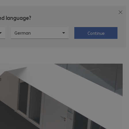
and language?
ctor
Karriere
Über Bechtle
German
Continue
esident