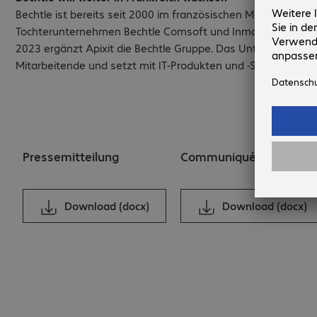
Bechtle ist bereits seit 2000 im französischen Markt vertre
Tochterunternehmen Bechtle Comsoft und Inmac Wstore sowi
2023 ergänzt Apixit die Bechtle Gruppe. Das Unternehmen be
Mitarbeitende und setzt mit IT-Produkten und -Services gut 1
Pressemitteilung
Communiqué de presse
Download (docx)
Download (docx)