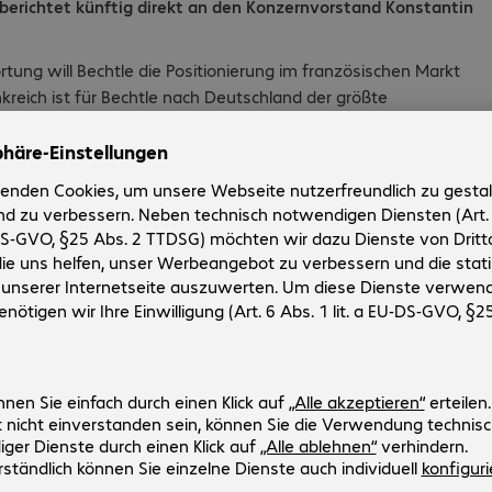
berichtet künftig direkt an den Konzernvorstand Konstantin
ung will Bechtle die Positionierung im französischen Markt
reich ist für Bechtle nach Deutschland der größte
r im Direktvertrieb, sondern durch die Akquisition des IT-
h aktiv. „Mit Mathilde Bluteau haben wir unsere
hkeit für Bechtle gewinnen können. Sie hat bei ihren
rnehmen der Bechtle Gruppe in Frankreich zusammengearbeitet.
hsene starke Präsenz im französischen Markt auszubauen
rt, Vorstand IT-E-Commerce, Bechtle AG.
d wird ihr über drei Jahrzehnte gewachsenes, internationales
äne von Bechtle umzusetzen. „Mich begeistern die
es Konzerns, die unternehmerischen Freiheitsgrade in der
ziele sind eine großartige Chance, meine Erfahrungen
ial von Bechtle als IT-Zukunftspartner in Frankreich zu