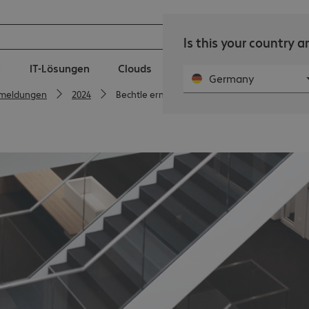
Is this your country 
e
IT-Lösungen
Clouds
IT-Services
Public Se
Germany
meldungen
2024
Bechtle ernennt Mathilde Bluteau zur Vice Pr