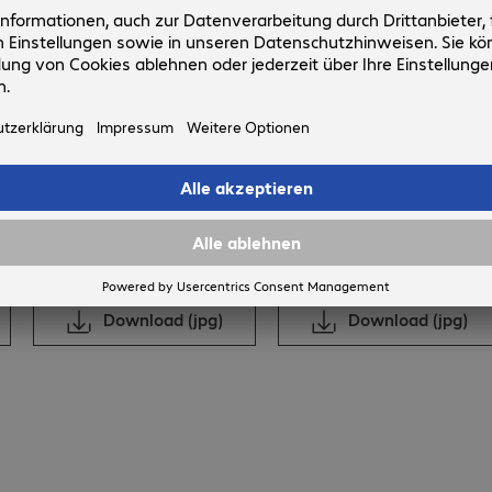
ten. Den Anfang machte Bechtle direct, später kamen die
e Cadmes, Spezialist für PLM-Lösungen, hinzu. Seit Oktober
schäftigt in Frankreich an 17 Standorten rund 1.200
 Milliarde Euro um.
Mathilde Bluteau
Konstantin Ebert
Download (jpg)
Download (jpg)