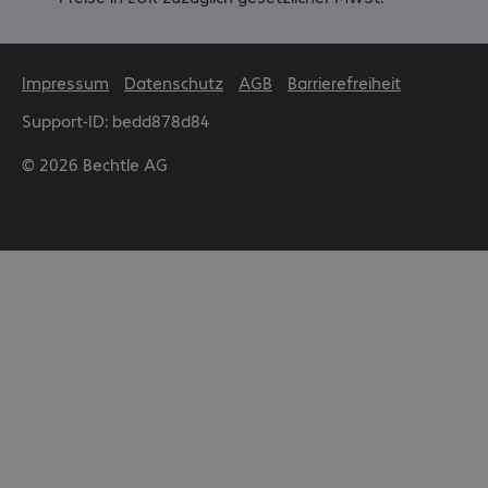
Sch
Deli
Lie
Impressum
Datenschutz
AGB
Barrierefreiheit
Support-ID: bedd878d84
© 2026 Bechtle AG