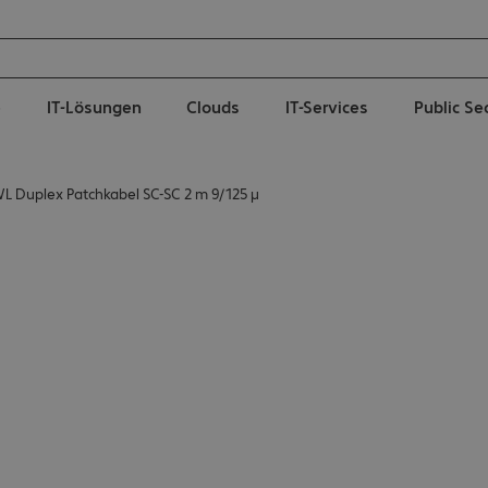
e
IT-Lösungen
Clouds
IT-Services
Public Se
L Duplex Patchkabel SC-SC 2 m 9/125 µ