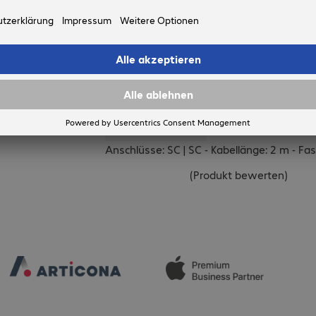
ck
ARTICONA
LWL Duplex Patchkabel SC-
Artikel-Nr:
Hersteller-Nr:
229381
229381
Anschlüsse: SC | SC - Kabellänge: 2 m - F
(
Produkt bewerten
)