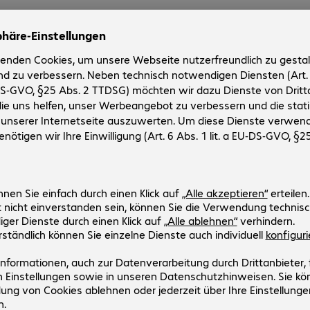
nkl. 1,31 €
ale inkl.
arenkorb
ergleichen
che
. August