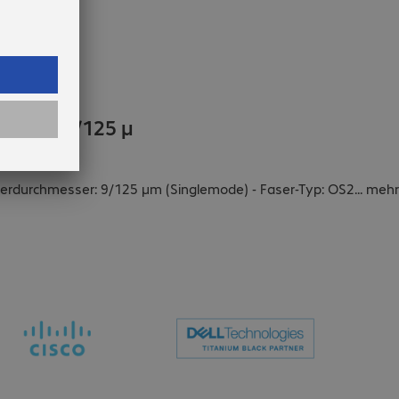
SC 2 m 9/125 µ
aserdurchmesser: 9/125 µm (Singlemode) - Faser-Typ: OS2
...
mehr