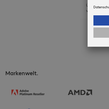
Über 100 Stü
verfügbar
Markenwelt.