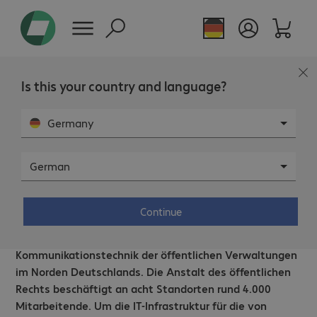
Is this your country and language?
Germany
German
Dataport AöR – 80.000 IT-
Arbeitsplätze plus Services.
Continue
Dataport ist Dienstleister für Informations- und
Kommunikationstechnik der öffentlichen Verwaltungen
im Norden Deutschlands. Die Anstalt des öffentlichen
Rechts beschäftigt an acht Standorten rund 4.000
Mitarbeitende. Um die IT-Infrastruktur für die von