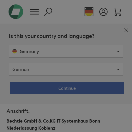
Is this your country and language?
Germany
German
Bechtle IT-Systemhaus Bonn
Niederlassung Koblenz.
Continue
Anschrift.
Bechtle GmbH & Co.KG IT-Systemhaus Bonn
Niederlassung Koblenz