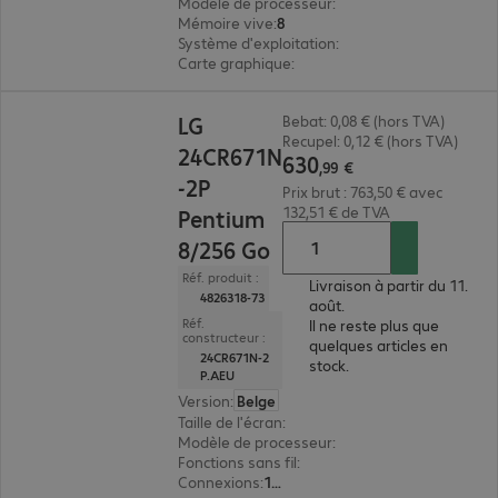
Modèle de processeur
:
Intel N100, 0,8 GHz
Mémoire vive
:
8 Go
Système d'exploitation
:
IGEL OS 12
Carte graphique
:
Intel UHD Graphics
630,99 €
LG
Bebat: 0,08 € (hors TVA)
Recupel: 0,12 € (hors TVA)
24CR671N
630
,
99
€
-2P
Prix brut : 763,50 € avec
132,51 € de TVA
Pentium
8/256 Go
Réf. produit :
Livraison à partir du 11.
4826318-73
août.
Réf.
Il ne reste plus que
constructeur :
quelques articles en
24CR671N-2
stock.
P.AEU
Version
:
Belge
Taille de l'écran
:
60,5 cm (23,8")
Modèle de processeur
:
Intel Pentium Silver N60
Fonctions sans fil
:
wifi, Bluetooth
Connexions
:
1 x HDMI, 1 x USB-C, 4 x USB 3.2 type A, 1 x DisplayPort, 1 x combiné microphone/casque, 1 x RJ45, 2 x USB 2.0 type A