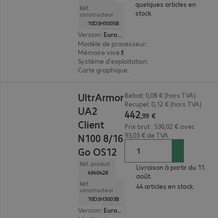
quelques articles en
Réf.
stock.
constructeur :
10D3H5005B
Version
:
Europe
Modèle de processeur
:
AMD Ryzen Embedded R
Mémoire vive
:
8 Go
Système d'exploitation
:
IGEL OS 12
Carte graphique
:
AMD Radeon Graphics
442,99 €
UltrArmor
Bebat: 0,08 € (hors TVA)
Recupel: 0,12 € (hors TVA)
UA2
442
,
99
€
Client
Prix brut : 536,02 € avec
93,03 € de TVA
N100 8/16
Go OS12
Réf. produit :
Livraison à partir du 11.
4940428
août.
Réf.
44 articles en stock.
constructeur :
10D3H3003B
Version
:
Europe