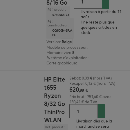
8/16 Go
Réf. produit :
Livraison à partir du 11.
4740468-73
août.
Réf.
Il ne reste plus que
constructeur :
quelques articles en
CQ600N-6P.A
stock.
EU
Version
:
Belge
Modèle de processeur
:
Intel Celeron N5105, 2 
Mémoire vive
:
8 Go
Système d'exploitation
:
sans
Carte graphique
:
Intel UHD Graphics
620,99 €
HP Elite
Bebat: 0,08 € (hors TVA)
Recupel: 0,12 € (hors TVA)
t655
620
,
99
€
Ryzen
Prix brut : 751,40 € avec
130,41 € de TVA
8/32 Go
ThinPro
WLAN
Livraison dès que la
marchandise sera
Réf. produit :