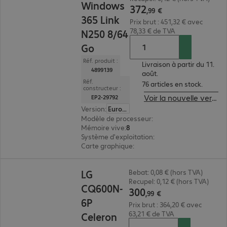
Windows
372
,
99
€
365 Link
Prix brut : 451,32 € avec
78,33 € de TVA
N250 8/64
Go
Réf. produit :
Livraison à partir du 11.
4899139
août.
Réf.
76 articles en stock.
constructeur :
Voir la nouvelle version du produit
EP2-29792
Version
:
Europe
Modèle de processeur
:
Intel N250, 1,3 GHz
Mémoire vive
:
8 Go
Système d'exploitation
:
Windows
Carte graphique
:
Intel Graphics
300,99 €
LG
Bebat: 0,08 € (hors TVA)
Recupel: 0,12 € (hors TVA)
CQ600N-
300
,
99
€
6P
Prix brut : 364,20 € avec
63,21 € de TVA
Celeron