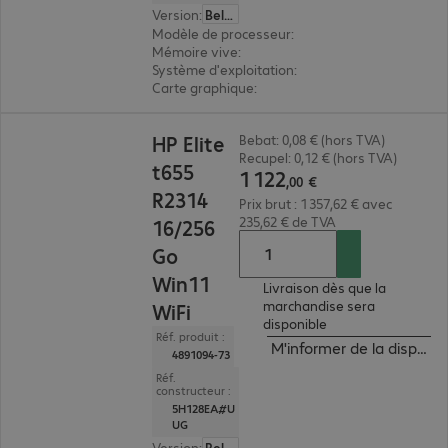
Version
:
Belge
Modèle de processeur
:
Intel N97
Mémoire vive
:
8 Go
Système d'exploitation
:
IGEL OS 12
Carte graphique
:
Intel UHD Graphics
1 122,00 €
HP Elite
Bebat: 0,08 € (hors TVA)
Recupel: 0,12 € (hors TVA)
t655
1
122
,
00
€
R2314
Prix brut : 1 357,62 € avec
235,62 € de TVA
16/256
Go
Win11
Livraison dès que la
marchandise sera
WiFi
disponible
Réf. produit :
M'informer de la disponibi
4891094-73
Réf.
constructeur :
5H128EA#U
UG
Version
:
Belge