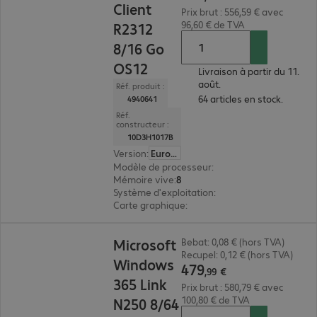
Client
Prix brut : 556,59 € avec
96,60 € de TVA
R2312
8/16 Go
OS12
Livraison à partir du 11.
août.
Réf. produit :
64 articles en stock.
4940641
Réf.
constructeur :
10D3H1017B
Version
:
Europe
Modèle de processeur
:
AMD Ryzen Embedded R
Mémoire vive
:
8 Go
Système d'exploitation
:
IGEL OS 12
Carte graphique
:
AMD Radeon Graphics
479,99 €
Microsoft
Bebat: 0,08 € (hors TVA)
Recupel: 0,12 € (hors TVA)
Windows
479
,
99
€
365 Link
Prix brut : 580,79 € avec
100,80 € de TVA
N250 8/64