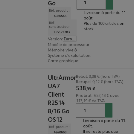
Go
Réf. produit :
Livraison à partir du 11.
4986545
août.
Réf.
Plus de 100 articles en
constructeur :
stock
EP2-71383
Version
:
Europe
Modèle de processeur
:
Intel N250, 1,3 GHz
Mémoire vive
:
8 Go
Système d'exploitation
:
Windows
Carte graphique
:
Intel Graphics
538,99 €
UltrArmor
Bebat: 0,08 € (hors TVA)
Recupel: 0,12 € (hors TVA)
UA7
538
,
99
€
Client
Prix brut : 652,18 € avec
113,19 € de TVA
R2514
8/16 Go
OS12
Livraison à partir du 11.
août.
Réf. produit :
Il ne reste plus que
4940668