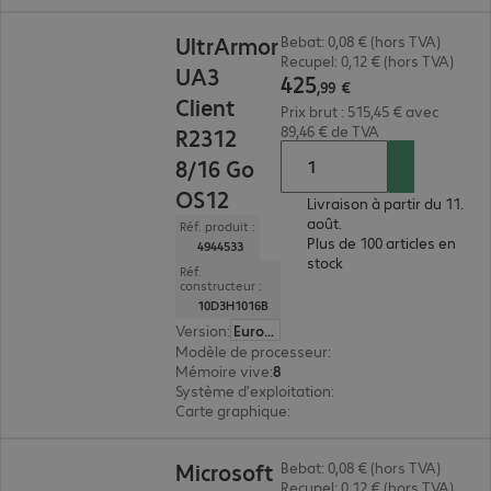
425,99 €
UltrArmor
Bebat: 0,08 € (hors TVA)
Recupel: 0,12 € (hors TVA)
UA3
425
,
99
€
Client
Prix brut : 515,45 € avec
89,46 € de TVA
R2312
8/16 Go
OS12
Livraison à partir du 11.
août.
Réf. produit :
Plus de 100 articles en
4944533
stock
Réf.
constructeur :
10D3H1016B
Version
:
Europe
Modèle de processeur
:
AMD Ryzen Embedded R
Mémoire vive
:
8 Go
Système d'exploitation
:
IGEL OS 12
Carte graphique
:
AMD Radeon Graphics
372,99 €
Microsoft
Bebat: 0,08 € (hors TVA)
Recupel: 0,12 € (hors TVA)