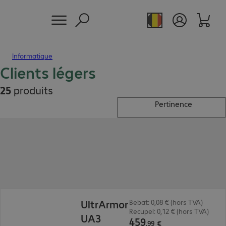
Informatique
Clients légers
25
produits
Pertinence
459,99 €
UltrArmor
Bebat: 0,08 € (hors TVA)
Recupel: 0,12 € (hors TVA)
UA3
459
,
99
€