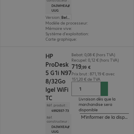
constructeur :
D43WHEA#
UUG
Version
:
Belge
Modèle de processeur
:
Intel N97
Mémoire vive
:
8 Go
Système d'exploitation
:
Windows 11 IoT 64 bits 
Carte graphique
:
Intel UHD Graphics
719,99 €
HP
Bebat: 0,08 € (hors TVA)
Recupel: 0,12 € (hors TVA)
ProDesk
719
,
99
€
5 G1i N97
Prix brut : 871,19 € avec
151,20 € de TVA
8/32Go
Igel WiFi
TC
Livraison dès que la
marchandise sera
Réf. produit :
disponible
4992937-73
M'informer de la disponibi
Réf.
constructeur :
D43WXEA#
UUG