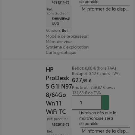
disponible
4791314-73
M'informer de la disponibi
Réf.
constructeur :
5H0W5EA#
UUG
Version
:
Belge
Modèle de processeur
:
AMD Ryzen Embedded R2
Mémoire vive
:
8 Go
Système d'exploitation
:
HP ThinPro
Carte graphique
:
AMD Radeon Graphics
627,99 €
HP
Bebat: 0,08 € (hors TVA)
Recupel: 0,12 € (hors TVA)
ProDesk
627
,
99
€
5 G1i N97
Prix brut : 759,87 € avec
131,88 € de TVA
8/64Go
Wn11
WiFi TC
Livraison dès que la
marchandise sera
Réf. produit :
disponible
4992916-73
M'informer de la disponibi
Réf.