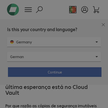
Is this your country and language?
Germany
German
IT-SECURITY - 22 DE MAI. DE 2026
Continue
Se tudo estiver encriptado: a sua
última esperança está no Cloud
Vault
Por que razão as cópias de segurança imutáveis