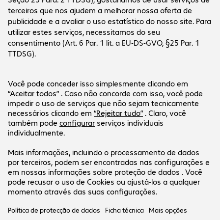
Empresa
A empresa
Serviço ao cliente
Filiais Bechtle
Carreiras
Informações de pagamento e envio
Imprensa
Redes sociais
Centro de ajuda
Investor Relations
Newsletter
Newsletter
LinkedIn
Facebook
A nossa oferta é apenas válida para
clientes empresariais e entidades
públicas.
Preços em EUR + IVA à taxa legal em vigor.
Ficha técnica
Política de privacidade
Condições