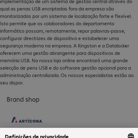
implementação de um sistema de gestão central através do
qual as penas USB encriptadas fora da empresa são
monitorizadas por um sistema de localização forte e flexível.
Isto permite que os colaboradores do departamento
informático possam, remotamente, repor palavras-passe,
configurar directrizes de dispositivo e estabelecer uma
segurança moderna na empresa. A Kingston e a Datalocker
oferecem uma gestão abrangente para dispositivos de
memória USB. Na nossa loja online encontrará uma grande
selecção de pens USB e do software gestão opcional para a
administração centralizada. Os nossos especialistas estão ao
seu dispor.
Brand shop