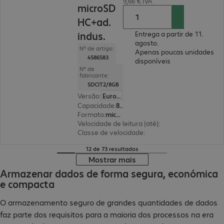
9,66 € IVA
microSD
HC+ad.
indus.
Entrega a partir de 11.
agosto.
Nº de artigo:
Apenas poucas unidades
4586583
disponíveis
Nº de
fabricante:
SDCIT2/8GB
Versão
:
Europa
Capacidade
:
8 GB
Formato
:
microSDHC
Velocidade de leitura (até)
:
100 MB/s
Classe de velocidade
:
Classe 10
12 de 73 resultados
Mostrar mais
Armazenar dados de forma segura, económica
e compacta
O armazenamento seguro de grandes quantidades de dados
faz parte dos requisitos para a maioria dos processos na era