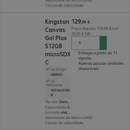
Classe de velocidade
:
Classe 10
129,99 €
129
Kingston
,
99
€
Canvas
Preço ilíquido: 159,89 € incl.
29,90 € IVA
Go! Plus
512GB
microSDX
Entrega a partir de 11.
agosto.
C
Apenas poucas unidades
disponíveis
Nº de artigo:
4898021
Nº de
fabricante:
SDCG4/512G
B
Versão
:
Europa
Capacidade
:
512 GB
Formato
:
microSDXC
Velocidade de leitura (até)
:
200 MB/s
Classe de velocidade
:
Classe 10