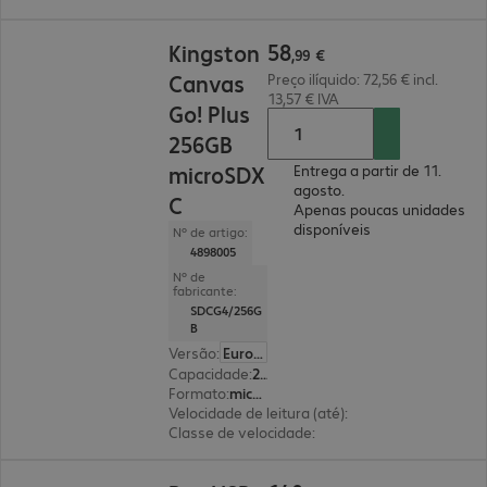
58,99 €
58
Kingston
,
99
€
Canvas
Preço ilíquido: 72,56 € incl.
13,57 € IVA
Go! Plus
256GB
microSDX
Entrega a partir de 11.
agosto.
C
Apenas poucas unidades
disponíveis
Nº de artigo:
4898005
Nº de
fabricante:
SDCG4/256G
B
Versão
:
Europa
Capacidade
:
256 GB
Formato
:
microSDXC
Velocidade de leitura (até)
:
200 MB/s
Classe de velocidade
:
Classe 10
140,99 €