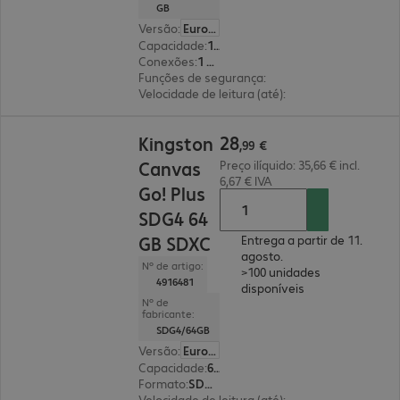
GB
Versão
:
Europa
Capacidade
:
128 GB
Conexões
:
1 x USB 3.2 tipo A
Funções de segurança
:
encriptação AES-XTS de 
Velocidade de leitura (até)
:
145 MB/s
28,99 €
28
Kingston
,
99
€
Canvas
Preço ilíquido: 35,66 € incl.
6,67 € IVA
Go! Plus
SDG4 64
GB SDXC
Entrega a partir de 11.
agosto.
Nº de artigo:
>100 unidades
4916481
disponíveis
Nº de
fabricante:
SDG4/64GB
Versão
:
Europa
Capacidade
:
64 GB
Formato
:
SDXC
Velocidade de leitura (até)
:
200 MB/s