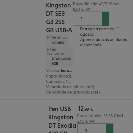
Kingston
Preço ilíquido: 45,50 € incl.
8,51 € IVA
DT SE9
G3 256
GB USB-A
Entrega a partir de 11.
agosto.
Nº de artigo:
Apenas poucas unidades
4791997
disponíveis
Nº de
fabricante:
DTSE9G3/25
6GB
Versão
:
Europa
Capacidade
:
256 GB
Conexões
:
1 x USB 3.2 tipo A
Velocidade de leitura (até)
:
220 MB/s
Velocidade de gravação (até)
:
100 MB/s
12,99 €
12
Pen USB
,
99
€
Kingston
Preço ilíquido: 15,98 € incl.
2,99 € IVA
DT Exodia