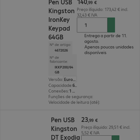
140
Pen USB
,
99
€
Kingston
Preço ilíquido: 173,42 € incl.
32,43 € IVA
IronKey
Keypad
64GB
Entrega a partir de 11.
agosto.
Nº de artigo:
Apenas poucas unidades
4672026
disponíveis
Nº de
fabricante:
IKKP200/64
GB
Versão
:
Europa
Capacidade
:
64 GB
Conexões
:
1 x USB 3.2 tipo A
Funções de segurança
:
encriptação AES-XTS de 
Velocidade de leitura (até)
:
145 MB/s
23,99 €
23
Pen USB
,
99
€
Kingston
Preço ilíquido: 29,51 € incl.
5,52 € IVA
DT Exodia