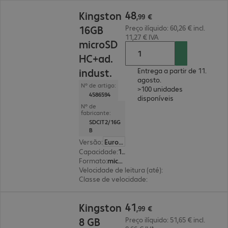
48,99 €
48
Kingston
,
99
€
16GB
Preço ilíquido: 60,26 € incl.
11,27 € IVA
microSD
HC+ad.
indust.
Entrega a partir de 11.
agosto.
Nº de artigo:
>100 unidades
4586594
disponíveis
Nº de
fabricante:
SDCIT2/16G
B
Versão
:
Europa
Capacidade
:
16 GB
Formato
:
microSDHC
Velocidade de leitura (até)
:
100 MB/s
Classe de velocidade
:
Classe 10
41,99 €
41
Kingston
,
99
€
8 GB
Preço ilíquido: 51,65 € incl.