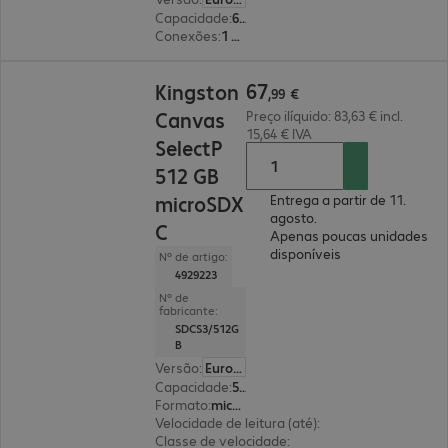
Capacidade
:
64 GB
Conexões
:
1 x USB 3.2 tipo A
67,99 €
67
Kingston
,
99
€
Canvas
Preço ilíquido: 83,63 € incl.
15,64 € IVA
SelectP
512 GB
microSDX
Entrega a partir de 11.
agosto.
C
Apenas poucas unidades
disponíveis
Nº de artigo:
4929223
Nº de
fabricante:
SDCS3/512G
B
Versão
:
Europa
Capacidade
:
512 GB
Formato
:
microSDXC
Velocidade de leitura (até)
:
150 MB/s
Classe de velocidade
:
Classe 10