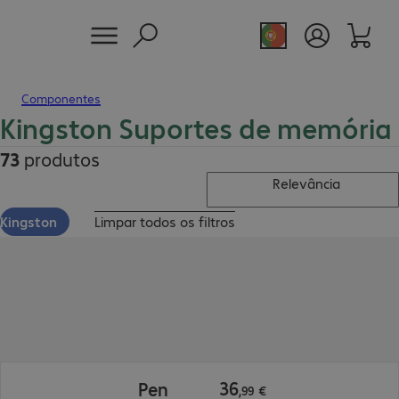
Componentes
Kingston Suportes de memória
73
produtos
Relevância
Kingston
Limpar todos os filtros
36,99 €
36
Pen
,
99
€