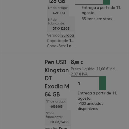
128 GB
Entrega a partir de 11.
Nº de artigo:
agosto.
4491123
35 itens em stock.
Nº de
fabricante:
DTX/128GB
Versão
:
Europa
Capacidade
:
128 GB
Conexões
:
1 x USB 3.2 tipo A
8,99 €
8
Pen USB
,
99
€
Kingston
Preço ilíquido: 11,06 € incl.
2,07 € IVA
DT
Exodia M
64 GB
Entrega a partir de 11.
agosto.
Nº de artigo:
>100 unidades
4636965
disponíveis
Nº de
fabricante:
DTXM/64GB
Versão
:
Europa