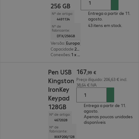
256 GB
Entrega a partir de 11.
Nº de artigo:
agosto.
4491134
43 itens em stock.
Nº de
fabricante:
DTX/256GB
Versão
:
Europa
Capacidade
:
256 GB
Conexões
:
1 x USB 3.2 tipo A
167,99 €
167
Pen USB
,
99
€
Kingston
Preço ilíquido: 206,63 € incl.
38,64 € IVA
IronKey
Keypad
128GB
Entrega a partir de 11.
agosto.
Nº de artigo:
Apenas poucas unidades
4672028
disponíveis
Nº de
fabricante:
IKKP200/128