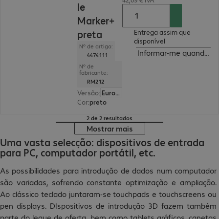
le
Marker+
preta
Entrega assim que
disponível
Nº de artigo:
Informar-me quando est
4474111
Nº de
fabricante:
RM212
Versão
:
Europa
Cor
:
preto
2 de 2 resultados
Mostrar mais
Uma vasta selecção: dispositivos de entrada
para PC, computador portátil, etc.
As possibilidades para introdução de dados num computador
são variadas, sofrendo constante optimização e ampliação.
Ao clássico teclado juntaram-se touchpads e touchscreens ou
pen displays. DIspositivos de introdução 3D fazem também
parte do leque de oferta, bem como tablets gráficos, canetas