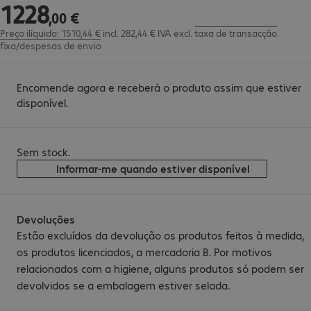
1228
1228,00 €
,
00
€
Preço ilíquido: 1510,44 € incl. 282,44 € IVA
excl.
taxa de transacção
fixa/despesas de envio
Encomende agora e receberá o produto assim que estiver
disponível.
Sem stock.
Informar-me quando estiver disponível
Devoluções
Estão excluídos da devolução os produtos feitos à medida,
os produtos licenciados, a mercadoria B. Por motivos
relacionados com a higiene, alguns produtos só podem ser
devolvidos se a embalagem estiver selada.