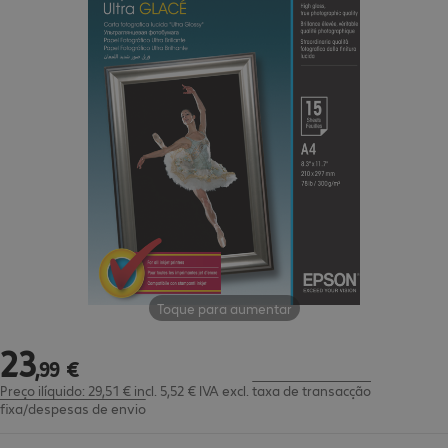
Toque para aumentar
23
23,99 €
,
99
€
Preço ilíquido: 29,51 € incl. 5,52 € IVA
excl.
taxa de transacção
fixa/despesas de envio