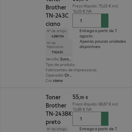
Brother
Preço ilíquido: 75,02 € incl.
14,03 € IVA
TN-243C
ciano
Entrega a partir de 7.
Nº de artigo:
agosto.
4286154
Apenas poucas unidades
Nº de
disponíveis
fabricante:
TN243C
Versão
:
Europa
Tipo de produto
:
Toners
Fabricantes de impressoras
:
Brother
Operador
:
Original
Cor
:
ciano
55,99 €
55
Toner
,
99
€
Brother
Preço ilíquido: 68,87 € incl.
12,88 € IVA
TN-243BK
preto
Entrega a partir de 7.
Nº de artigo: