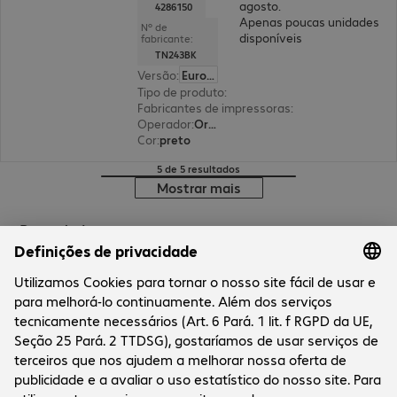
agosto.
4286150
Apenas poucas unidades
Nº de
disponíveis
fabricante:
TN243BK
Versão
:
Europa
Tipo de produto
:
Toners
Fabricantes de impressoras
:
Brother
Operador
:
Original
Cor
:
preto
5 de 5 resultados
Mostrar mais
Brand shop