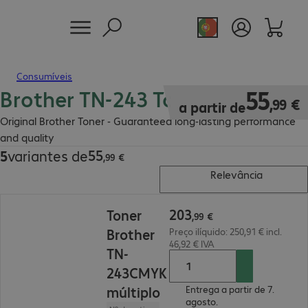
Consumíveis
Brother TN-243 Toner
55,99 €
55
,
99
€
a partir de
Original Brother Toner - Guaranteed long-lasting performance
and quality
55
5
variantes de
55,99 €
,
99
€
Relevância
203,99 €
203
Toner
,
99
€
Brother
Preço ilíquido: 250,91 € incl.
46,92 € IVA
TN-
243CMYK
múltiplo
Entrega a partir de 7.
agosto.