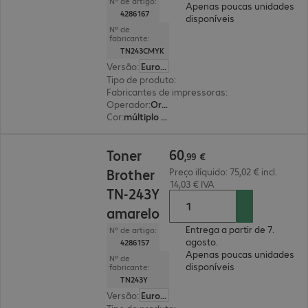
Nº de artigo:
Apenas poucas unidades
4286167
disponíveis
Nº de
fabricante:
TN243CMYK
Versão
:
Europa
Tipo de produto
:
Toners
Fabricantes de impressoras
:
Brother
Operador
:
Original
Cor
:
múltiplo (preto, magenta, amarelo, ciano)
60,99 €
60
Toner
,
99
€
Brother
Preço ilíquido: 75,02 € incl.
14,03 € IVA
TN-243Y
amarelo
Entrega a partir de 7.
Nº de artigo:
agosto.
4286157
Apenas poucas unidades
Nº de
disponíveis
fabricante:
TN243Y
Versão
:
Europa