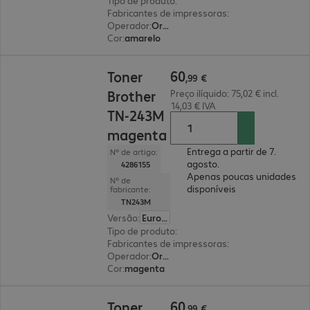
Tipo de produto
:
Toners
Fabricantes de impressoras
:
Brother
Operador
:
Original
Cor
:
amarelo
60,99 €
60
Toner
,
99
€
Brother
Preço ilíquido: 75,02 € incl.
14,03 € IVA
TN-243M
magenta
Entrega a partir de 7.
Nº de artigo:
agosto.
4286155
Apenas poucas unidades
Nº de
disponíveis
fabricante:
TN243M
Versão
:
Europa
Tipo de produto
:
Toners
Fabricantes de impressoras
:
Brother
Operador
:
Original
Cor
:
magenta
60,99 €
60
Toner
,
99
€