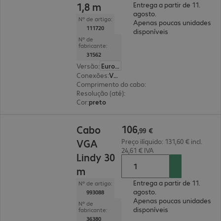
1,8 m
Entrega a partir de 11.
agosto.
Nº de artigo:
Apenas poucas unidades
111720
disponíveis
Nº de
fabricante:
31562
Versão
:
Europa
Conexões
:
VGA (HD15) | BNC
Comprimento do cabo
:
1,8 m
Resolução (até)
:
2048 x 1536 píxeis em 60 Hz
Cor
:
preto
106,99 €
106
Cabo
,
99
€
VGA
Preço ilíquido: 131,60 € incl.
24,61 € IVA
Lindy 30
m
Entrega a partir de 11.
Nº de artigo:
agosto.
993088
Apenas poucas unidades
Nº de
disponíveis
fabricante:
36380