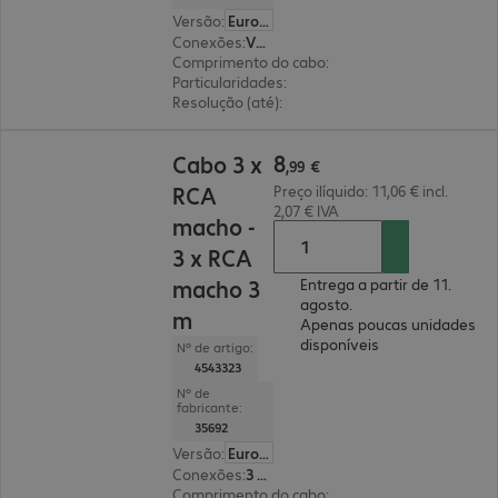
Versão
:
Europa
Conexões
:
VGA (HD15) macho | VGA (HD15) macho
Comprimento do cabo
:
30 m
Particularidades
:
com núcleo de ferrite
Resolução (até)
:
2048 x 1536 píxeis em 60 Hz
8,99 €
8
Cabo 3 x
,
99
€
RCA
Preço ilíquido: 11,06 € incl.
2,07 € IVA
macho -
3 x RCA
macho 3
Entrega a partir de 11.
agosto.
m
Apenas poucas unidades
disponíveis
Nº de artigo:
4543323
Nº de
fabricante:
35692
Versão
:
Europa
Conexões
:
3 x RCA macho | 3 x RCA macho
Comprimento do cabo
:
3 m