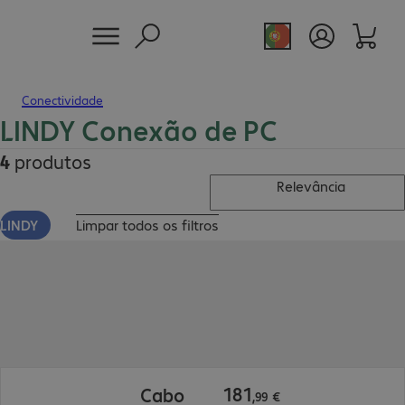
Conectividade
LINDY Conexão de PC
4
produtos
Relevância
LINDY
Limpar todos os filtros
181,99 €
181
Cabo
,
99
€