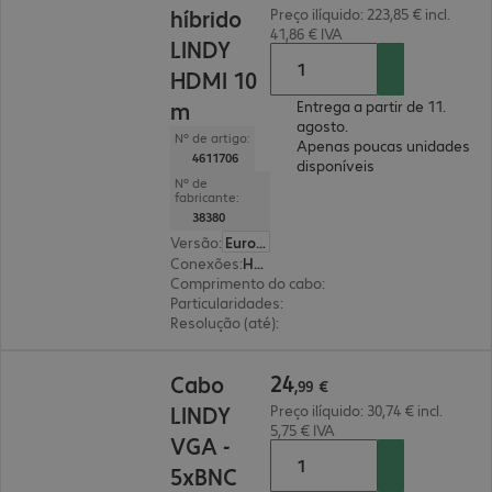
híbrido
Preço ilíquido: 223,85 € incl.
41,86 € IVA
LINDY
HDMI 10
m
Entrega a partir de 11.
agosto.
Nº de artigo:
Apenas poucas unidades
4611706
disponíveis
Nº de
fabricante:
38380
Versão
:
Europa
Conexões
:
HDMI(A) | HDMI(A)
Comprimento do cabo
:
10 m
Particularidades
:
cabo híbrido
Resolução (até)
:
7680 x 4320 píxeis em 60 Hz
24,99 €
24
Cabo
,
99
€
LINDY
Preço ilíquido: 30,74 € incl.
5,75 € IVA
VGA -
5xBNC